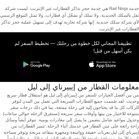
خدمة Rail Ninja هي خدمة حجز تذاكر القطارات عبر الإنترنت. ليست شركة
نقل بالسكك الحديدية، ولا تملك أو تشغّل أي قطارات، ولا تمثل الموقع الرسمي
لأي شركة سكك حديدية. إنها شركة تجارية تهدف إلى تسهيل عملية حجز تذاكر
القطارات عبر الإنترنت.
تطبيقنا المجاني لكل خطوة من رحلتك — تخطيط السفر لم
يكن أسهل من قبل!
معلومات القطار من ‎إيبيرناي إلى ‎ليل
من بين أفضل الخيارات للسفر من إيبيرناي إلى ليل هو استقلال قطار سريع
وحديث. لقد صُممت جميع القطارات السريعة التي تعمل بين المدن لتوفر
للركاب كل ما قد يحتاجون إليه في رحلة ممتعة، بما في ذلك درجات سفر
متنوعة للاختيار من بينها وأوقات سفر سريعة (تستغرق الرحلة حوالي ساعات)
وجدول مواعيد شامل يتضمن ما يصل إلى مغادرات يومية. تتوفر أيضاً وسائل
راحة رائعة على متن القطار في خدمتك أثناء الرحلة. تتميز القطارات من
إيبيرناي إلى ليل بعربات خفيفة وواسعة ومجهزة بمقاعد مريحة وتوفر مساحة
كبيرة للأرجل ومساحة واسعة للأمتعة. النوافذ البانورامية الكبيرة مثالية أيضاً