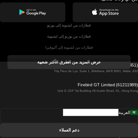
قطارات من لشبونة إلى بورتو
قطارات من بورتو إلى لشبونة
قطارات من لشبونة إلى ألبوفيرا
قطارات من ألبوفيرا إلى لشبونة
عرض المزيد من الطرق الأكثر شعبية
Firebird GT Limited (OC 1451)
قطارات من لشبونة إلى لاغوس
432, Triq Fleur de Lys, Suite 1, Birkirkara, BKR 9061, Malta
قطارات من لاغوس إلى لشبونة
Firebird GT Limited (61211989)
Unit G 15/F Tal Building 49 Austin Road, KL, Hong Kong
قطارات من لشبونة إلى مدريد
قطارات من مدريد إلى لشبونة
العربية
قطارات من لشبونة إلى فارو
قطارات من فارو إلى لشبونة
دعم العملاء
قطارات من لشبونة إلى كويمبرا