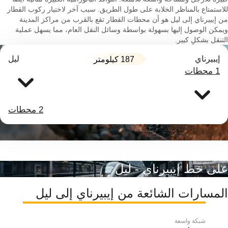
للاستمتاع بالمناظر الخلابة على طول الطريق. سبب آخر لاختيار ركوب القطار
من إيبيرناي إلى ليل هو أن محطات القطار تقع بالقرب من مراكز المدينة
ويمكن الوصول إليها بسهولة بواسطة وسائل النقل العام، مما يسهل عملية
التنقل بشكلٍ كبير.
إيبيرناي
ليل
187 كيلومتر
1 محطات
2 محطات
على خط إيبيرناي - ليل
المسارات الشائعة من إيبيرناي إلى ليل
شبكة واسعة