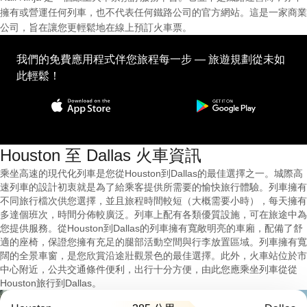
擁有或營運任何列車，也不代表任何鐵路公司的官方網站。這是一家商業
公司，旨在讓您更輕鬆地在線上預訂火車票。
我們的免費應用程式伴您旅程每一步 — 旅遊規劃從未如
此輕鬆！
Houston 至 Dallas 火車資訊
乘坐高速的現代化列車是您從Houston到Dallas的最佳選擇之一。城際高
速列車的設計初衷就是為了給乘客提供所需要的愉快旅行體驗。列車擁有
不同旅行檔次供您選擇，並且旅程時間較短（大概需要小時），每天擁有
多達個班次，時間分佈較廣泛。列車上配有各類優質設施，可在旅途中為
您提供服務。從Houston到Dallas的列車擁有寬敞明亮的車廂，配備了舒
適的座椅，保證您擁有充足的腿部活動空間與行李放置區域。列車擁有寬
闊的全景車窗，是您欣賞沿途壯觀景色的最佳選擇。此外，火車站位於市
中心附近，公共交通條件便利，出行十分方便，由此您應乘坐列車從從
Houston旅行到Dallas。