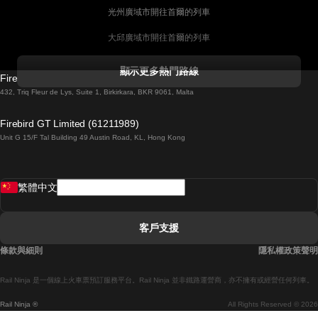
光州廣域市開往首爾的列車
大邱廣域市開往首爾的列車
科克開往都柏林的列車
顯示更多熱門路線
Firebird GT Limited (OC 1451)
都柏林開往戈尔韦的列車
432, Triq Fleur de Lys, Suite 1, Birkirkara, BKR 9061, Malta
倫敦開往愛丁堡的列車
Firebird GT Limited (61211989)
Unit G 15/F Tal Building 49 Austin Road, KL, Hong Kong
羅馬開往拿坡里的列車
罗瓦涅米開往赫尔辛基的列車
繁體中文
里斯本開往拉哥斯的列車
里斯本開往波多的列車
客戶支援
里斯本開往科英布拉的列車
條款與細則
隱私權政策聲明
馬德里開往馬拉加的列車
Rail Ninja 是一個線上火車票預訂服務平台。Rail Ninja 並非鐵路運營商，亦不擁有或經營任何列車。
馬德里開往巴塞罗那的列車
Rail Ninja ®
All Rights Reserved © 2026