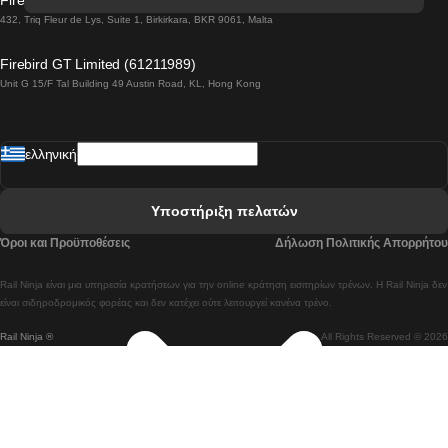
Firebird GT Limited (OC 1451)
 Βιέννη προς Σάλτσμπουργκ Τρένα
432, Triq Fleur de Lys, Suite 1, Birkirkara, BKR 9061, Malta
 Βουδαπέστη προς Μπρατισλάβα Τρένα
Firebird GT Limited (61211989)
Unit G 15/F Tal Building 49 Austin Road, KL, Hong Kong
 Βουδαπέστη προς Πράγα Tρένο
 Βουδαπέστη – Βιέννη Tρένο
ελληνική
 Γκουανγκτζού προς Σεούλ Τρένα
 Ελσίνκι προς Ροβανιέμι Τρένο
Υποστήριξη πελατών
 Κοΐμπρα προς Πόρτο Τρένα
Όροι και Προϋποθέσεις
Δήλωση Πολιτικής Απορρήτου
 Κοΐμπρα – Λισαβόνα Τρένο
Rail Ninja είναι μια υπηρεσία κρατήσεων για την online κράτηση εισιτηρίων τρένων. Η Rail Ninja δεν
 Λισαβόνα προς Λάγος Tρένο
είναι σιδηροδρομικός φορέας και δεν κατέχει ούτε λειτουργεί κανένα τρένο.
Rail Ninja ®
All Rights Reserved © 2026
 Λισαβόνα προς Μαδρίτη Τρένα
 Λισαβόνα – Αλμπουφέιρα Τρένο
 Λισαβόνα – Πόρτο Tρένο
 Λισαβόνα – Φάρο Τρένο