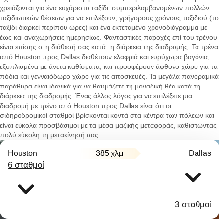
χρειάζονται για ένα ευχάριστο ταξίδι, συμπεριλαμβανομένων πολλών
ταξιδιωτικών θέσεων για να επιλέξουν, γρήγορους χρόνους ταξιδιού (το
ταξίδι διαρκεί περίπου ώρες) και ένα εκτεταμένο χρονοδιάγραμμα με
έως και αναχωρήσεις ημερησίως. Φανταστικές παροχές επί του τρένου
είναι επίσης στη διάθεσή σας κατά τη διάρκεια της διαδρομής. Τα τρένα
από Houston προς Dallas διαθέτουν ελαφριά και ευρύχωρα βαγόνια,
εξοπλισμένα με άνετα καθίσματα, και προσφέρουν άφθονο χώρο για τα
πόδια και γενναιόδωρο χώρο για τις αποσκευές. Τα μεγάλα πανοραμικά
παράθυρα είναι ιδανικά για να θαυμάζετε τη μοναδική θέα κατά τη
διάρκεια της διαδρομής. Ένας άλλος λόγος για να επιλέξετε μια
διαδρομή με τρένο από Houston προς Dallas είναι ότι οι
σιδηροδρομικοί σταθμοί βρίσκονται κοντά στα κέντρα των πόλεων και
είναι εύκολα προσβάσιμοι με τα μέσα μαζικής μεταφοράς, καθιστώντας
πολύ εύκολη τη μετακίνησή σας.
Houston
385 χλμ
Dallas
6 σταθμοί
3 σταθμοί