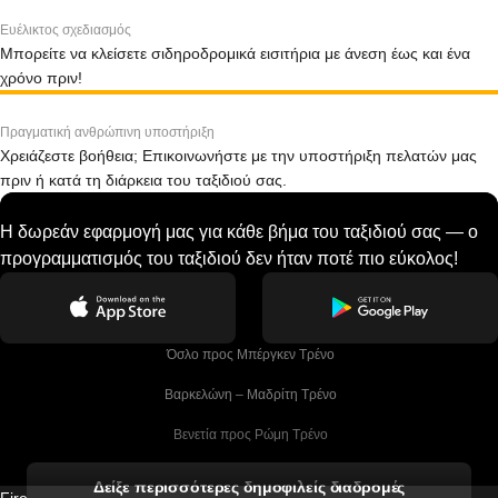
Ευέλικτος σχεδιασμός
Μπορείτε να κλείσετε σιδηροδρομικά εισιτήρια με άνεση έως και ένα
χρόνο πριν!
Πραγματική ανθρώπινη υποστήριξη
Χρειάζεστε βοήθεια; Επικοινωνήστε με την υποστήριξη πελατών μας
πριν ή κατά τη διάρκεια του ταξιδιού σας.
Η δωρεάν εφαρμογή μας για κάθε βήμα του ταξιδιού σας — ο
προγραμματισμός του ταξιδιού δεν ήταν ποτέ πιο εύκολος!
 Όσλο προς Μπέργκεν Tρένο
 Βαρκελώνη – Μαδρίτη Tρένο
 Βενετία προς Ρώμη Τρένο
 Βενετία προς Φλωρεντία Τρένο
Δείξε περισσότερες δημοφιλείς διαδρομές