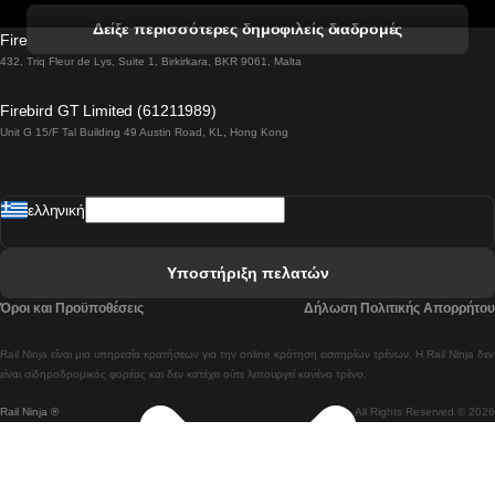
 Βενετία προς Φλωρεντία Τρένο
Δείξε περισσότερες δημοφιλείς διαδρομές
Firebird GT Limited (OC 1451)
 Βιέννη προς Σάλτσμπουργκ Τρένα
432, Triq Fleur de Lys, Suite 1, Birkirkara, BKR 9061, Malta
 Βουδαπέστη προς Μπρατισλάβα Τρένα
Firebird GT Limited (61211989)
Unit G 15/F Tal Building 49 Austin Road, KL, Hong Kong
 Βουδαπέστη προς Πράγα Tρένο
 Βουδαπέστη – Βιέννη Tρένο
ελληνική
 Γκουανγκτζού προς Σεούλ Τρένα
 Ελσίνκι προς Ροβανιέμι Τρένο
Υποστήριξη πελατών
 Κοΐμπρα προς Πόρτο Τρένα
Όροι και Προϋποθέσεις
Δήλωση Πολιτικής Απορρήτου
 Κοΐμπρα – Λισαβόνα Τρένο
Rail Ninja είναι μια υπηρεσία κρατήσεων για την online κράτηση εισιτηρίων τρένων. Η Rail Ninja δεν
 Λισαβόνα προς Λάγος Tρένο
είναι σιδηροδρομικός φορέας και δεν κατέχει ούτε λειτουργεί κανένα τρένο.
Rail Ninja ®
All Rights Reserved © 2026
 Λισαβόνα προς Μαδρίτη Τρένα
 Λισαβόνα – Αλμπουφέιρα Τρένο
 Λισαβόνα – Πόρτο Tρένο