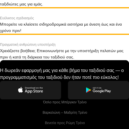
ταξιδιώτες μας για εμάς.
Ευέλικτος σχεδιασμός
Μπορείτε να κλείσετε σιδηροδρομικά εισιτήρια με άνεση έως και ένα
χρόνο πριν!
Πραγματική ανθρώπινη υποστήριξη
Χρειάζεστε βοήθεια; Επικοινωνήστε με την υποστήριξη πελατών μας
πριν ή κατά τη διάρκεια του ταξιδιού σας.
Η δωρεάν εφαρμογή μας για κάθε βήμα του ταξιδιού σας — ο
προγραμματισμός του ταξιδιού δεν ήταν ποτέ πιο εύκολος!
 Όσλο προς Μπέργκεν Tρένο
 Βαρκελώνη – Μαδρίτη Tρένο
 Βενετία προς Ρώμη Τρένο