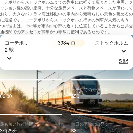
ーテボリからストックホルムまでの列車には軽くて広々とした車両、ク
ッション性の高い座席、十分な足元スペースと荷物スペースが備わって
おり、大きなパノラマ窓は移動中の車内から素晴らしい景色を眺めるの
に最適です。ヨーテボリからストックホルム行きの列車が人気のもう1
つの理由は、その駅が市内中心部の近くに位置していることから公共交
通機関でのアクセスが簡単かつ非常に便利であるためです。
398キロ
ヨーテボリ
ストックホルム
2 駅
5 駅
最も早い出発：
列車切符の最低価格：
06:00
$50
最も短い旅行時間：
毎日の平均の出発：
3時25分
38