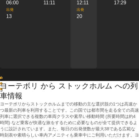
06:00
11:11
12:11
17:29
出発
出発
13
20
1
ヨーテボリ から ストックホルム への列
2
3
車情報
ヨーテボリからストックホルムまでの移動の主な選択肢の1つは高速か
つ最新の列車を利用することです。この国では都市間を走る全ての高速
列車に選択できる複数の車両クラスや素早い移動時間 (所要時間は約4
時間) など乗客が快適な旅をするために必要なものが全て提供できるよ
うに設計されています。また、毎日の出発便数が最大38である広範な
時刻表や素晴らしい車内アメニティも乗車中にご利用いただけます。ヨ