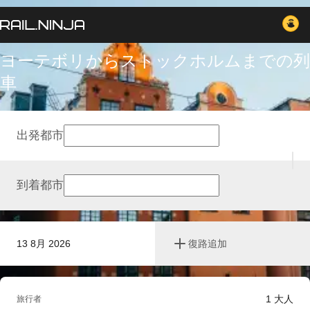
ヨーテボリからストックホルムまでの列
車
出発都市
到着都市
13 8月 2026
復路追加
1
大人
旅行者