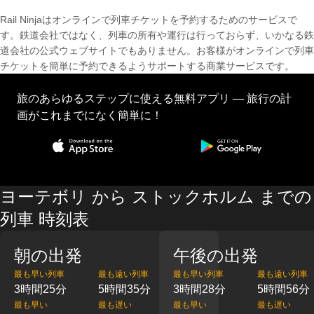
Rail Ninjaはオンラインで列車チケットを予約するためのサービスで
す。鉄道会社ではなく、列車の所有や運行は行っておらず、いかなる鉄
道会社の公式ウェブサイトでもありません。お客様がオンラインで列車
チケットを簡単に予約できるようサポートする商業サービスです。
旅のあらゆるステップに使える無料アプリ — 旅行の計
画がこれまでになく簡単に！
ヨーテボリ から ストックホルム までの
列車 時刻表
朝の出発
午後の出発
最も早い列車
最も遠い列車
最も早い列車
最も遠い列車
3時間25分
5時間35分
3時間28分
5時間56分
最も早い
最も遅い
最も早い
最も遅い