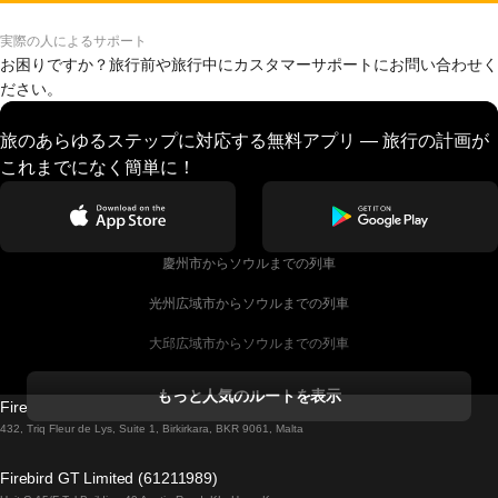
実際の人によるサポート
お困りですか？旅行前や旅行中にカスタマーサポートにお問い合わせく
ださい。
旅のあらゆるステップに対応する無料アプリ — 旅行の計画が
これまでになく簡単に！
慶州市からソウルまでの列車
光州広域市からソウルまでの列車
大邱広域市からソウルまでの列車
コークからダブリンまでの列車
もっと人気のルートを表示
Firebird GT Limited (OC 1451)
ダブリンからゴールウェイまでの列車
432, Triq Fleur de Lys, Suite 1, Birkirkara, BKR 9061, Malta
ロンドンからエディンバラまでの列車
Firebird GT Limited (61211989)