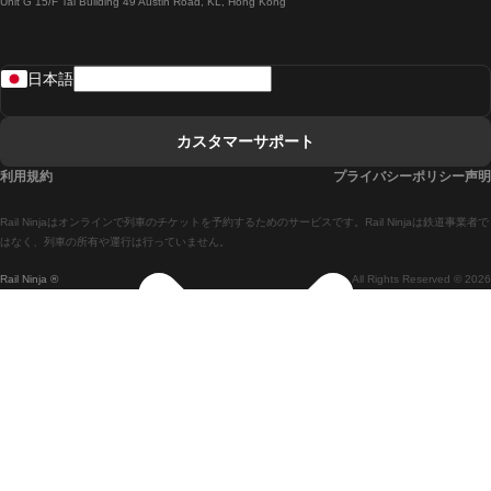
Unit G 15/F Tal Building 49 Austin Road, KL, Hong Kong
ローマからナポリまでの列車
リスボンからラゴスまでの列車
日本語
リスボンからコインブラまでの列車
マドリードからマラガまでの列車
カスタマーサポート
マドリードからリスボンまでの列車
利用規約
プライバシーポリシー声明
マドリードからバルセロナまでの列車
Rail Ninjaはオンラインで列車のチケットを予約するためのサービスです。Rail Ninjaは鉄道事業者で
マドリードからセビリアまでの列車
はなく、列車の所有や運行は行っていません。
Rail Ninja ®
All Rights Reserved © 2026
マドリードからアリカンテまでの列車
マラガからマドリードまでの列車
バルセロナからマドリードまでの列車
バルセロナからセビリアまでの列車
バルセロナからマラガまでの列車
ヴェネツィアからフィレンツェまでの列車