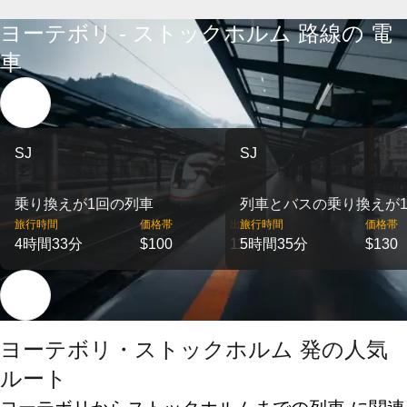
ヨーテボリ - ストックホルム 路線の 電
車
SJ
SJ
乗り換えが1回の列車
列車とバスの乗り換えが
旅行時間
価格帯
出発
旅行時間
価格帯
4時間33分
$100
11
5時間35分
$130
ヨーテボリ・ストックホルム 発の人気
ルート