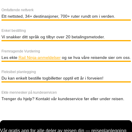
Omfattende nettverk
Ett nettsted, 34+ destinasjoner, 700+ ruter rundt om i verden.
Enkel bestilling
Vi snakker ditt språk og tilbyr over 20 betalingsmetoder.
Fremragende Vurdering
Les ekte
Rail Ninja-anmeldelser
og se hva våre reisende sier om oss.
Fleksibel planlegging
Du kan enkelt bestille togbilletter opptil ett år i forveien!
Ekte mennesker på kundeservicen
Trenger du hjelp? Kontakt vår kundeservice før eller under reisen.
Vår gratis app for alle deler av reisen din — reiseplanlegging