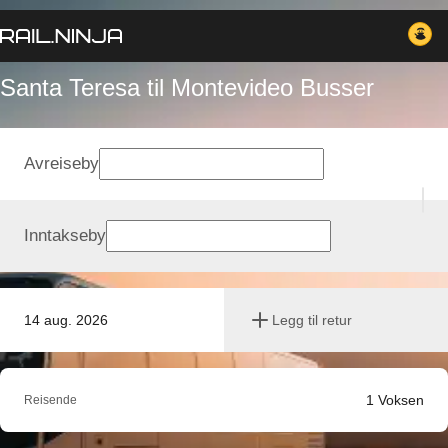
Santa Teresa til Montevideo Busser
Avreiseby
Inntakseby
14 aug. 2026
Legg til retur
1
Voksen
Reisende