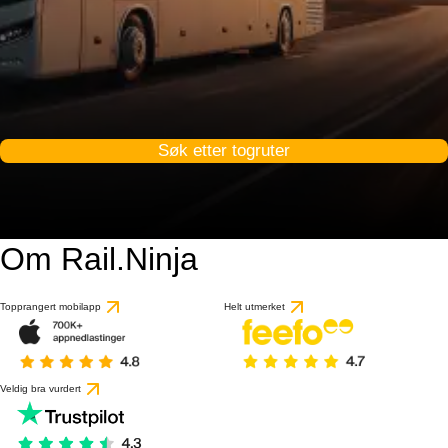
Søk etter togruter
Om Rail.Ninja
Topprangert mobilapp
Helt utmerket
Veldig bra vurdert