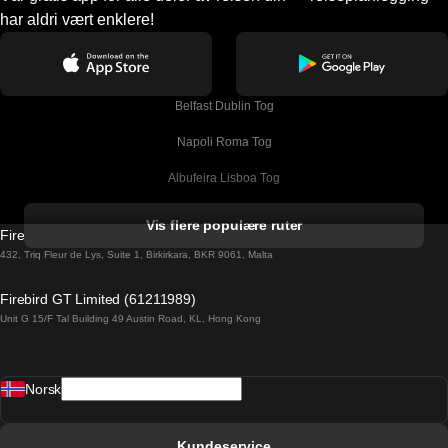
har aldri vært enklere!
Belfast Dublin Tog
Napoli Roma Tog
Albufeira Lisboa Tog
Alicante Madrid Tog
Vis flere populære ruter
Firebird GT Limited (OC 1451)
Barcelona Madrid Tog
432, Triq Fleur de Lys, Suite 1, Birkirkara, BKR 9061, Malta
Barcelona Malaga Tog
Firebird GT Limited (61211989)
Unit G 15/F Tal Building 49 Austin Road, KL, Hong Kong
Barcelona Sevilla Tog
Barcelona Valencia Tog
Norsk
Bergen Oslo Tog
Berlin Praha Tog
Kundeservice