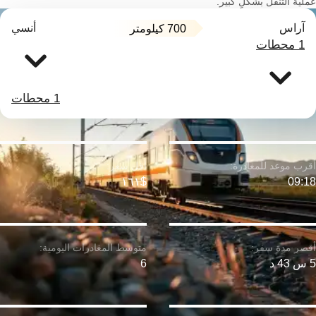
عملية التنقل بشكلٍ كبير.
آراس
أنسي
700 كيلومتر
1 محطات
1 محطات
$١٦١
09:18
5 س 43 د
6