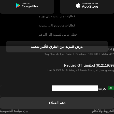
قطارات من لشبونة إلى بورتو
قطارات من بورتو إلى لشبونة
قطارات من لشبونة إلى ألبوفيرا
قطارات من ألبوفيرا إلى لشبونة
عرض المزيد من الطرق الأكثر شعبية
Firebird GT Limited (OC 1451)
قطارات من لشبونة إلى لاغوس
432, Triq Fleur de Lys, Suite 1, Birkirkara, BKR 9061, Malta
قطارات من لاغوس إلى لشبونة
Firebird GT Limited (61211989)
Unit G 15/F Tal Building 49 Austin Road, KL, Hong Kong
قطارات من لشبونة إلى مدريد
قطارات من مدريد إلى لشبونة
العربية
قطارات من لشبونة إلى فارو
قطارات من فارو إلى لشبونة
دعم العملاء
قطارات من لشبونة إلى كويمبرا
الشروط والأحكام
بيان سياسة الخصوصية