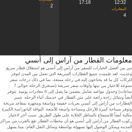
17:18
12:32
2
4
معلومات القطار من ‎آراس إلى ‎أنسي
من بين أفضل الخيارات للسفر من آراس إلى أنسي هو استقلال قطار سريع
وحديث. لقد صُممت جميع القطارات السريعة التي تعمل بين المدن لتوفر
للركاب كل ما قد يحتاجون إليه في رحلة ممتعة، بما في ذلك درجات سفر
متنوعة للاختيار من بينها وأوقات سفر سريعة (تستغرق الرحلة حوالي 7
ساعات) وجدول مواعيد شامل يتضمن ما يصل إلى 6 مغادرات يومية. تتوفر
أيضاً وسائل راحة رائعة على متن القطار في خدمتك أثناء الرحلة. تتميز
القطارات من آراس إلى أنسي بعربات خفيفة وواسعة ومجهزة بمقاعد مريحة
وتوفر مساحة كبيرة للأرجل ومساحة واسعة للأمتعة. النوافذ البانورامية الكبيرة
مثالية أيضاً للاستمتاع بالمناظر الخلابة على طول الطريق. سبب آخر لاختيار
ركوب القطار من آراس إلى أنسي هو أن محطات القطار تقع بالقرب من مراكز
المدينة ويمكن الوصول إليها بسهولة بواسطة وسائل النقل العام، مما يسهل