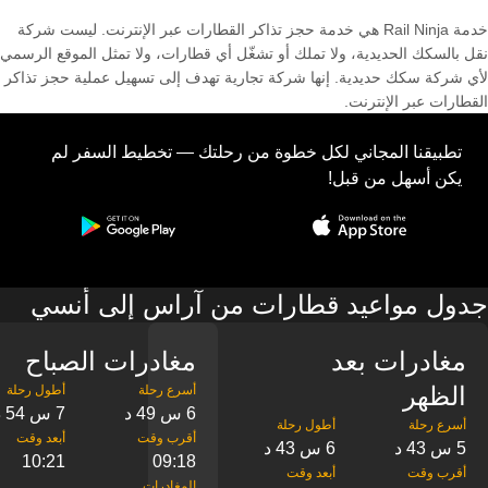
خدمة Rail Ninja هي خدمة حجز تذاكر القطارات عبر الإنترنت. ليست شركة
نقل بالسكك الحديدية، ولا تملك أو تشغّل أي قطارات، ولا تمثل الموقع الرسمي
لأي شركة سكك حديدية. إنها شركة تجارية تهدف إلى تسهيل عملية حجز تذاكر
القطارات عبر الإنترنت.
تطبيقنا المجاني لكل خطوة من رحلتك — تخطيط السفر لم
يكن أسهل من قبل!
جدول مواعيد قطارات من آراس إلى أنسي
مغادرات بعد
مغادرات الصباح
الظهر
6 س 49 د
7 س 54 د
5 س 43 د
6 س 43 د
10:21
09:18