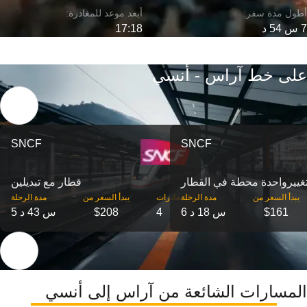
7 س 54 د
17:18
على خط آراس - أنسي
SNCF
SNCF
غییرواحدة محطة في القطار
قطار مع تبديلين
‎يبدأ السعر من
مدة الرحلة
‎المغادرات
‎يبدأ السعر من
مدة الرحلة
$161
6 س 18 د
4
$208
5 س 43 د
المسارات الشائعة من آراس إلى أنسي