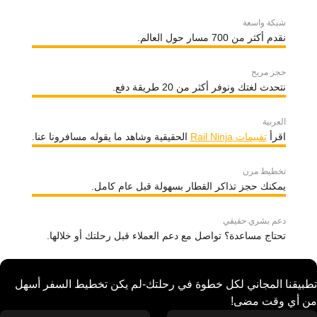
شبكة واسعة
نقدم أكثر من 700 مسار حول العالم.
حجز مريح
نتحدث لغتك ونوفر أكثر من 20 طريقة دفع.
العربية
اقرأ
تقييمات Rail Ninja
الحقيقية وشاهد ما يقوله مسافرونا عنا.
تخطيط مرن
يمكنك حجز تذاكر القطار بسهولة قبل عام كامل.
دعم بشري حقيقي
تحتاج مساعدة؟ تواصل مع دعم العملاء قبل رحلتك أو خلالها.
تطبيقنا المجاني لكل خطوة في رحلتك-لم يكن تخطيط السفر أسهل
من أي وقت مضى!