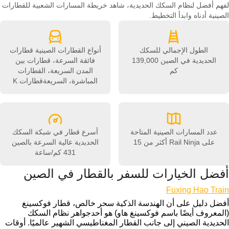
لفهم أفضل لنظام السكك الحديدية، شاهد خريطة المسارات الشعبية للقطارات
الصينية أدناه وابدأ التخطيط.
الطول الإجمالي للسكك
أنواع القطارات الصينية
قطارات
الحديدية في الصين
139,000
فائقة السرعة، قطارات بين
كم
المدن السريعة، القطارات
المباشرة، السريعةقطارات K
عدد المسارات الصينية المتاحة
أسرع قطار في شبكة السكك
على Rail Ninja
أكثر من 15
الحديدية عالية السرعة بالصين
431 كم/ساعة
أفضل الخيارات للسفر بالقطار في الصين
Fuxing Hao Train
أفضل دليل على أن الهندسة الذكية سحر خالص، قطار فوكسينغ
(المعروف أيضًا باسم فوكسينغ هاو) هو أحدجواهر نظام السكك
الحديدية الصيني إلى جانب القطار المغناطيسي الشهير عالميًا. أوقات