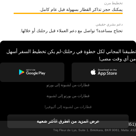
تخطيط مرن
يمكنك حجز تذاكر القطار بسهولة قبل عام كامل.
دعم بشري حقيقي
تحتاج مساعدة؟ تواصل مع دعم العملاء قبل رحلتك أو خلالها.
تطبيقنا المجاني لكل خطوة في رحلتك-لم يكن تخطيط السفر أسهل
من أي وقت مضى!
قطارات من لشبونة إلى بورتو
قطارات من بورتو إلى لشبونة
قطارات من لشبونة إلى ألبوفيرا
قطارات من ألبوفيرا إلى لشبونة
عرض المزيد من الطرق الأكثر شعبية
Firebird GT Limited (OC 1451)
قطارات من لشبونة إلى لاغوس
432, Triq Fleur de Lys, Suite 1, Birkirkara, BKR 9061, Malta