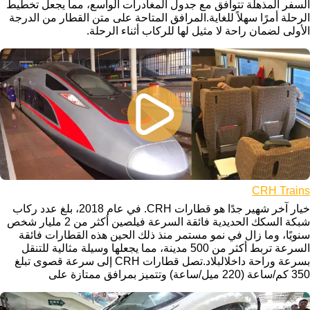
السفر المذهلة تتوافق مع جدول المغادرات الواسع، مما يجعل تخطيط
الرحلة أمرًا سهلاً للغاية.المرافق المتاحة على متن القطار من الدرجة
الأولى لضمان راحة لا مثيل لها للركاب أثناء الرحلة.
CRH Trains
خيار آخر شهير جدًا هو قطارات CRH. في عام 2018، بلغ عدد ركاب
شبكة السكك الحديدية فائقة السرعة فيلصين أكثر من 2 مليار شخص
سنويًا، وما زال في نمو مستمر منذ ذلك الحين هذه القطارات فائقة
السرعة تربط أكثر من 500 مدينة، مما يجعلها وسيلة مثالية للتنقل
بسرعة وراحة داخلالبلاد.تصل قطارات CRH إلى سرعة قصوى تبلغ
350 كم/ساعة (220 ميل/ساعة) وتتميز بمرافق ممتازة على