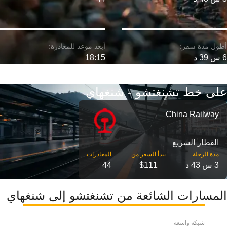
6 س 39 د
18:15
على خط تشنغتشو - شنغهاي
China Railway
القطار السريع
مدة الرحلة
3 س 43 د
$111
44
المسارات الشائعة من تشنغتشو إلى شنغهاي
شبكة واسعة