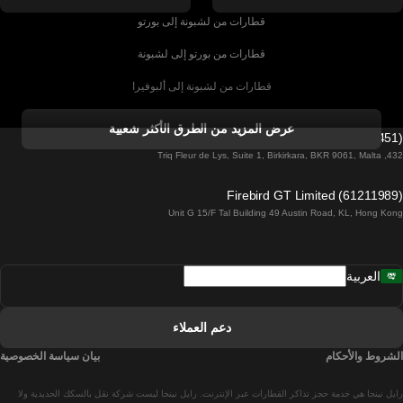
قطارات من لشبونة إلى بورتو
قطارات من بورتو إلى لشبونة
قطارات من لشبونة إلى ألبوفيرا
قطارات من ألبوفيرا إلى لشبونة
عرض المزيد من الطرق الأكثر شعبية
Firebird GT Limited (OC 1451)
قطارات من لشبونة إلى لاغوس
432, Triq Fleur de Lys, Suite 1, Birkirkara, BKR 9061, Malta
قطارات من لاغوس إلى لشبونة
Firebird GT Limited (61211989)
Unit G 15/F Tal Building 49 Austin Road, KL, Hong Kong
قطارات من لشبونة إلى مدريد
قطارات من مدريد إلى لشبونة
العربية
قطارات من لشبونة إلى فارو
قطارات من فارو إلى لشبونة
دعم العملاء
قطارات من لشبونة إلى كويمبرا
الشروط والأحكام
بيان سياسة الخصوصية
قطارات من كويمبرا إلى لشبونة
رايل نينجا هي خدمة حجز تذاكر القطارات عبر الإنترنت. رايل نينجا ليست شركة نقل بالسكك الحديدية ولا