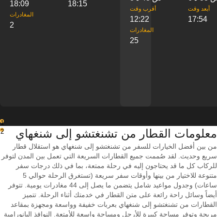
18:09
18:15
‎أبعد وقت
‎أقرب وقت
‎المغادرات
12:22
17:54
2
‎المغادرات
25
1
معلومات القطار من ‎تشنغتشو إلى ‎شنغهاي
2
من بين أفضل الخيارات للسفر من تشنغتشو إلى شنغهاي هو استقلال قطار
سريع وحديث. لقد صُممت جميع القطارات السريعة التي تعمل بين المدن لتوفر
للركاب كل ما قد يحتاجون إليه في رحلة ممتعة، بما في ذلك درجات سفر
متنوعة للاختيار من بينها وأوقات سفر سريعة (تستغرق الرحلة حوالي 5
ساعات) وجدول مواعيد شامل يتضمن ما يصل إلى 44 مغادرات يومية. تتوفر
أيضاً وسائل راحة رائعة على متن القطار في خدمتك أثناء الرحلة. تتميز
القطارات من تشنغتشو إلى شنغهاي بعربات خفيفة وواسعة ومجهزة بمقاعد
مريحة وتوفر مساحة كبيرة للأرجل ومساحة واسعة للأمتعة. النوافذ البانورامية