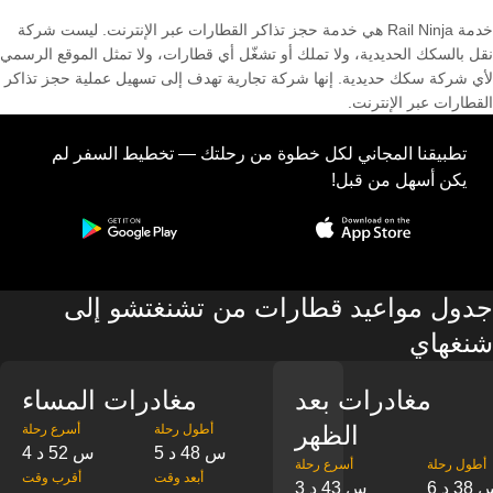
خدمة Rail Ninja هي خدمة حجز تذاكر القطارات عبر الإنترنت. ليست شركة
نقل بالسكك الحديدية، ولا تملك أو تشغّل أي قطارات، ولا تمثل الموقع الرسمي
لأي شركة سكك حديدية. إنها شركة تجارية تهدف إلى تسهيل عملية حجز تذاكر
القطارات عبر الإنترنت.
تطبيقنا المجاني لكل خطوة من رحلتك — تخطيط السفر لم
يكن أسهل من قبل!
جدول مواعيد قطارات من تشنغتشو إلى
شنغهاي
مغادرات بعد
مغادرات المساء
الظهر
‎أطول رحلة
‎أسرع رحلة
5 س 48 د
4 س 52 د
‎أطول رحلة
‎أسرع رحلة
‎أبعد وقت
‎أقرب وقت
س 38 د
3 س 43 د