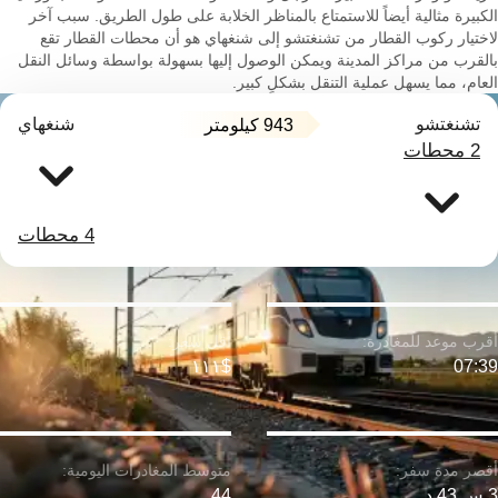
الكبيرة مثالية أيضاً للاستمتاع بالمناظر الخلابة على طول الطريق. سبب آخر
لاختيار ركوب القطار من تشنغتشو إلى شنغهاي هو أن محطات القطار تقع
بالقرب من مراكز المدينة ويمكن الوصول إليها بسهولة بواسطة وسائل النقل
العام، مما يسهل عملية التنقل بشكلٍ كبير.
تشنغتشو
شنغهاي
943 كيلومتر
2 محطات
4 محطات
$١١١
07:39
3 س 43 د
44