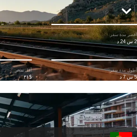
2 س 24 د
5 س 7 د
$٣١