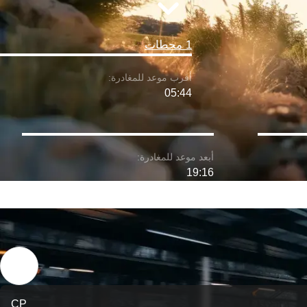
1 محطات
05:44
19:16
CP