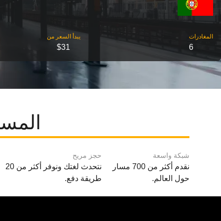
‎المغادرات
‎يبدأ السعر من
$31
6
المسا
شبكة واسعة
حجز مريح
نقدم أكثر من 700 مسار
نتحدث لغتك ونوفر أكثر من 20
حول العالم.
طريقة دفع.