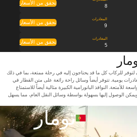
تحقق من الأسعار
8
تحقق من الأسعار
9
تحقق من الأسعار
5
توفر للركاب كل ما قد يحتاجون إليه في رحلة ممتعة، بما في ذلك
ر متنوعة للاختيار من بينها وأوقات سفر سريعة (تستغرق الرحلة حوالي 4 ساعات) وجدول مواعيد شامل يتضمن ما يصل إلى 22 مغادرات يومية. تتوفر أيضاً وسائل راحة رائعة على متن القطار في
لأمتعة. النوافذ البانورامية الكبيرة مثالية أيضاً للاستمتاع
يمكن الوصول إليها بسهولة بواسطة وسائل النقل العام، مما يسهل
تومار