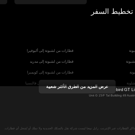
 تخطيط السفر
ونة
قطارات من لشبونة إلى ألبوفيرا
شبونة
قطارات من لشبونة إلى مدريد
ونة
قطارات من لشبونة إلى كويمبرا
شلونة
قطارات من برشلونة إلى فالنسيا
عرض المزيد من الطرق الأكثر شعبية
Firebird GT L
شبيلية
قطارات من برشلونة إلى باريس
Unit G 15/F Tal Building 49 Aus
رنسا
قطارات من روما إلى البندقية
ا
قطارات من روما إلى نابولي
لان
قطارات من فيينا إلى سالزبورغ
اكر القطارات عبر الإنترنت. رايل نينجا ليست شركة نقل بالسكك الحديدية ولا تملك أو تُشغل أي قطارات.