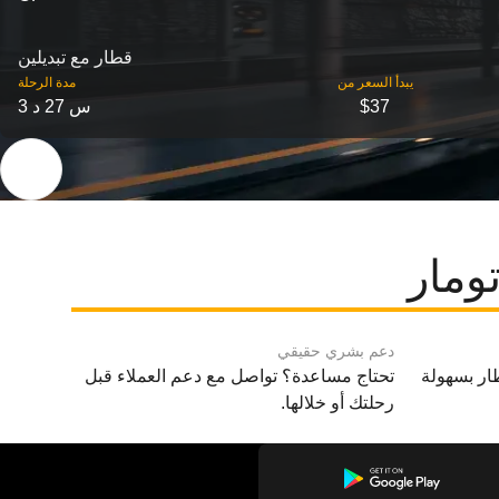
قطار مع تبديلين
‎يبدأ السعر من
مدة الرحلة
$37
3 س 27 د
ومار
دعم بشري حقيقي
ار بسهولة
تحتاج مساعدة؟ تواصل مع دعم العملاء قبل
رحلتك أو خلالها.