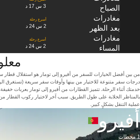
3 س 17 د
الصباح
مغادرات
2 س 24 د
بعد الظهر
مغادرات
2 س 24 د
المساء
معلومات
من بين أفضل الخيارات للسفر من أفيرو إلى تومار هو استقلال قطار سر
خدمتك أثناء الرحلة. تتميز القطارات من أفيرو إلى تومار بعربات خفيفة 
بالمناظر الخلابة على طول الطريق. سبب آخر لاختيار ركوب القطار من 
عملية التنقل بشكلٍ كبير.
أفيرو
1 محطات