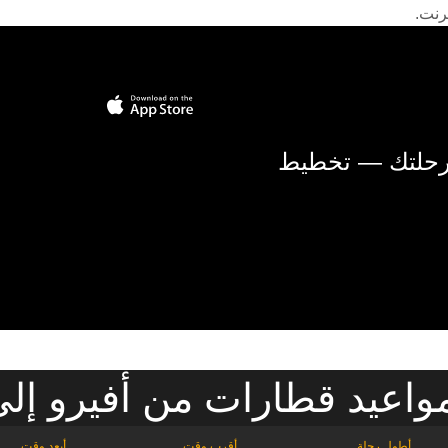
رنت.
 رحلتك — تخطيط
اعيد قطارات من أفيرو إلى