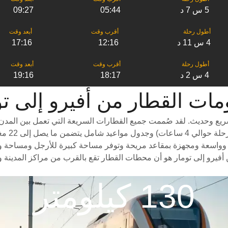
5 س 7 د
05:44
09:27
4 س 11 د
12:16
17:16
4 س 2 د
18:17
19:16
 القطار من ‎أفيرو إلى ‎تومار
يع وحديث. لقد صُممت جميع القطارات السريعة التي تعمل بين المدن ل
درجات سف
وواسعة ومجهزة بمقاعد مريحة وتوفر مساحة كبيرة للأرجل ومساحة واسعة ل
أفيرو إلى تومار هو أن محطات القطار تقع بالقرب من مراكز المدينة و
130 كيلومتر