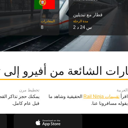
قطار مع تبديلين
مدة الرحلة
‎المغادرات
2 س 24 د
8
رات الشائعة من أفيرو إلى ت
العربية
تخطيط مرن
اقرأ
تقييمات Rail Ninja
الحقيقية وشاهد ما
يمكنك حجز تذاكر القط
يقوله مسافرونا عنا.
قبل عام كامل.