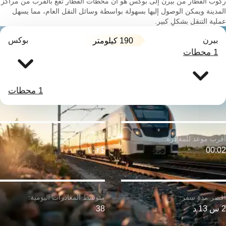
ركوب القطار من بيرن إلى بوكس هو أن محطات القطار تقع بالقرب من مراكز
المدينة ويمكن الوصول إليها بسهولة بواسطة وسائل النقل العام، مما يسهل
عملية التنقل بشكلٍ كبير.
بيرن
بوكس
190 كيلومتر
1 محطات
1 محطات
$١٠٢
00:02
2 س 13 د
38