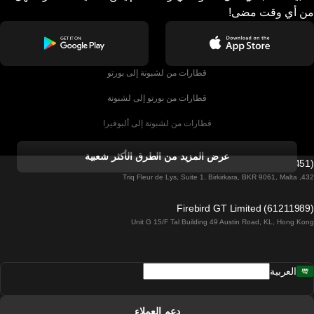
من أي وقت مضى!
قطارات من لشبونة إلى بورتو
قطارات من بورتو إلى لشبونة
قطارات من لشبونة إلى ألبوفيرا
قطارات من ألبوفيرا إلى لشبونة
عرض المزيد من الطرق الأكثر شعبية
Firebird GT Limited (OC 1451)
قطارات من لشبونة إلى لاغوس
432, Triq Fleur de Lys, Suite 1, Birkirkara, BKR 9061, Malta
قطارات من لاغوس إلى لشبونة
Firebird GT Limited (61211989)
Unit G 15/F Tal Building 49 Austin Road, KL, Hong Kong
قطارات من لشبونة إلى مدريد
قطارات من مدريد إلى لشبونة
العربية
قطارات من لشبونة إلى فارو
قطارات من فارو إلى لشبونة
دعم العملاء