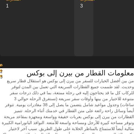
1
3
1
معلومات القطار من ‎بيرن إلى ‎بوكس
2
3
من بين أفضل الخيارات للسفر من بيرن إلى بوكس هو استقلال قطار سريع
وحديث. لقد صُممت جميع القطارات السريعة التي تعمل بين المدن لتوفر
للركاب كل ما قد يحتاجون إليه في رحلة ممتعة، بما في ذلك درجات سفر
متنوعة للاختيار من بينها وأوقات سفر سريعة (تستغرق الرحلة حوالي 3
ساعات) وجدول مواعيد شامل يتضمن ما يصل إلى 38 مغادرات يومية. تتوفر
أيضاً وسائل راحة رائعة على متن القطار في خدمتك أثناء الرحلة. تتميز
القطارات من بيرن إلى بوكس بعربات خفيفة وواسعة ومجهزة بمقاعد مريحة
وتوفر مساحة كبيرة للأرجل ومساحة واسعة للأمتعة. النوافذ البانورامية الكبيرة
مثالية أيضاً للاستمتاع بالمناظر الخلابة على طول الطريق. سبب آخر لاختيار