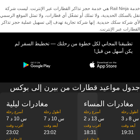
خدمة Rail Ninja هي خدمة حجز تذاكر القطارات عبر الإنترنت. ليست شركة
نقل بالسكك الحديدية، ولا تملك أو تشغّل أي قطارات، ولا تمثل الموقع الرسمي
لأي شركة سكك حديدية. إنها شركة تجارية تهدف إلى تسهيل عملية حجز تذاكر
القطارات عبر الإنترنت.
تطبيقنا المجاني لكل خطوة من رحلتك — تخطيط السفر لم
يكن أسهل من قبل!
جدول مواعيد قطارات من بيرن إلى بوكس
مغادرات المساء
مغادرات ليلية
‎أطول رحلة
‎أسرع رحلة
‎أطول رحلة
‎أسرع رحلة
3 س 8 د
2 س 13 د
7 س 10 د
7 س 10 د
‎أبعد وقت
‎أقرب وقت
‎أبعد وقت
‎أقرب وقت
23:02
23:02
18:31
19:31
‎المغادرات
‎المغادرات