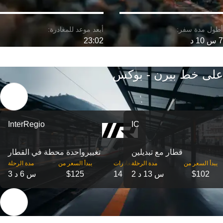
7 س 10 د
23:02
على خط بيرن - بوكس
InterRegio
IC
قطار مع تبديلين
تغییرواحدة محطة في القطار
‎يبدأ السعر من
مدة الرحلة
‎المغادرات
‎يبدأ السعر من
مدة الرحلة
$102
2 س 13 د
14
$125
3 س 6 د