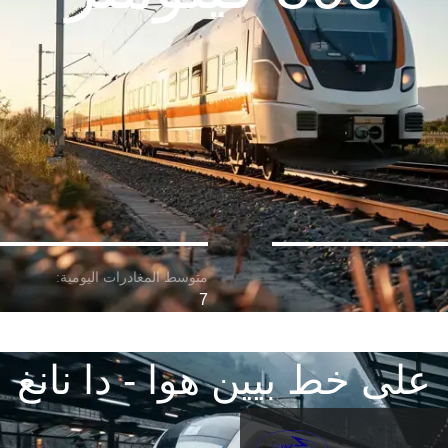
7
على خط بيين هوا - دا نانغ