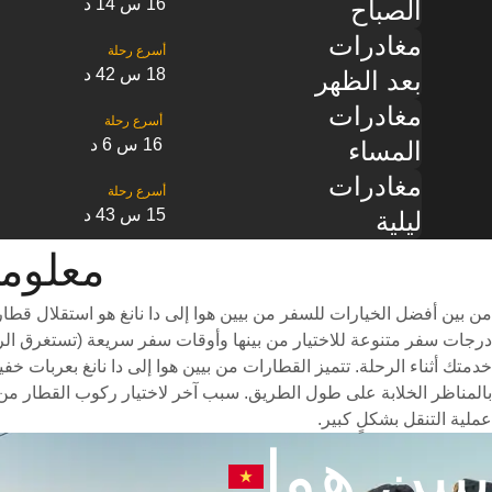
16 س 14 د
الصباح
مغادرات
18 س 42 د
بعد الظهر
مغادرات
16 س 6 د
المساء
مغادرات
15 س 43 د
ليلية
معلومات القط
من بين أفضل الخيارات للسفر من بيين هوا إلى دا نانغ هو استقلال قط
خدمتك أثناء الرحلة. تتميز القطارات من بيين هوا إلى دا نانغ بعربات خ
بالمناظر الخلابة على طول الطريق. سبب آخر لاختيار ركوب القطار من ب
عملية التنقل بشكلٍ كبير.
بيين هوا