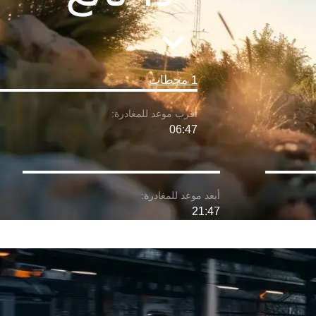
1 محطات
06:47
21:47