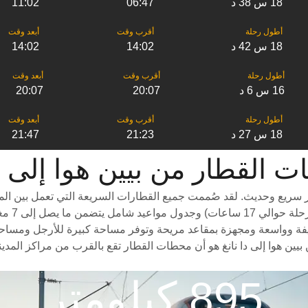
18 س 38 د
06:47
11:02
18 س 42 د
14:02
14:02
16 س 6 د
20:07
20:07
18 س 27 د
21:23
21:47
ار من ‎بيين هوا إلى ‎دا نانغ
ار سريع وحديث. لقد صُممت جميع القطارات السريعة التي تعمل بين الم
درجات سف
فيفة وواسعة ومجهزة بمقاعد مريحة وتوفر مساحة كبيرة للأرجل ومساحة واس
يين هوا إلى دا نانغ هو أن محطات القطار تقع بالقرب من مراكز المدي
895 كيلومتر