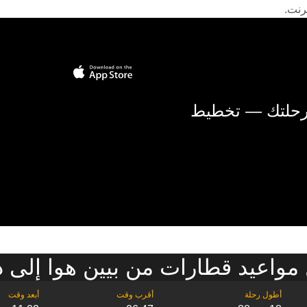
رنت.
 رحلتك — تخطيط
واعيد قطارات من بيين هوا إلى دا