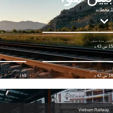
1 محطات
15 س 43 د
18 س 42 د
$٤٩
Vietnam Railway