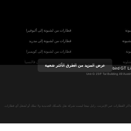
ونة
قطارات من لشبونة إلى ألبوفيرا
شبونة
قطارات من لشبونة إلى مدريد
ونة
قطارات من لشبونة إلى كويمبرا
شلونة
قطارات من برشلونة إلى فالنسيا
عرض المزيد من الطرق الأكثر شعبية
Firebird GT L
شبيلية
قطارات من برشلونة إلى باريس
Unit G 15/F Tal Building 49 Aus
رنسا
قطارات من روما إلى البندقية
ا
قطارات من روما إلى نابولي
لان
قطارات من فيينا إلى سالزبورغ
اكر القطارات عبر الإنترنت. رايل نينجا ليست شركة نقل بالسكك الحديدية ولا تملك أو تُشغل أي قطارات.
نا
قطارات من ميونخ إلى برلين
 ميونخ
قطارات من ميونخ إلى براغ