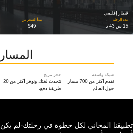
قطار إقليمي
مدة الرحلة
15 س 43 د
$49
المسارا
شبكة واسعة
حجز مريح
نقدم أكثر من 700 مسار
نتحدث لغتك ونوفر أكثر من 20
حول العالم.
طريقة دفع.
تطبيقنا المجاني لكل خطوة في رحلتك-لم يكن