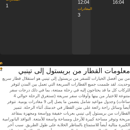
12:04
16:04
1
‎المغادرات
3
1
معلومات القطار من ‎بريستول إلى ‎تينبي
2
من بين أفضل الخيارات للسفر من بريستول إلى تينبي هو استقلال قطار سريع
وحديث. لقد صُممت جميع القطارات السريعة التي تعمل بين المدن لتوفر
للركاب كل ما قد يحتاجون إليه في رحلة ممتعة، بما في ذلك درجات سفر
متنوعة للاختيار من بينها وأوقات سفر سريعة (تستغرق الرحلة حوالي 4
ساعات) وجدول مواعيد شامل يتضمن ما يصل إلى 9 مغادرات يومية. تتوفر
أيضاً وسائل راحة رائعة على متن القطار في خدمتك أثناء الرحلة. تتميز
القطارات من بريستول إلى تينبي بعربات خفيفة وواسعة ومجهزة بمقاعد
مريحة وتوفر مساحة كبيرة للأرجل ومساحة واسعة للأمتعة. النوافذ البانورامية
الكبيرة مثالية أيضاً للاستمتاع بالمناظر الخلابة على طول الطريق. سبب آخر