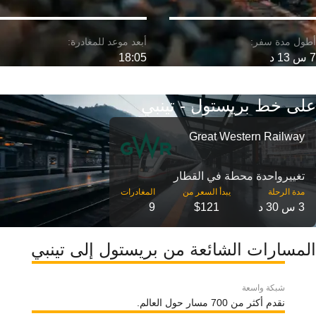
7 س 13 د
18:05
على خط بريستول - تينبي
Great Western Railway
تغییرواحدة محطة في القطار
مدة الرحلة
3 س 30 د
$121
9
المسارات الشائعة من بريستول إلى تينبي
شبكة واسعة
نقدم أكثر من 700 مسار حول العالم.