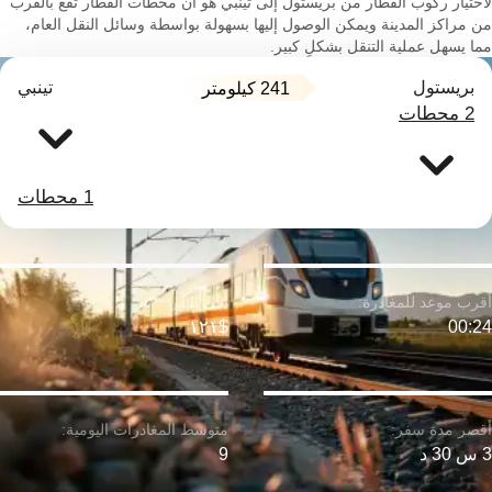
لاختيار ركوب القطار من بريستول إلى تينبي هو أن محطات القطار تقع بالقرب
من مراكز المدينة ويمكن الوصول إليها بسهولة بواسطة وسائل النقل العام،
مما يسهل عملية التنقل بشكلٍ كبير.
بريستول
تينبي
241 كيلومتر
2 محطات
1 محطات
$١٢١
00:24
3 س 30 د
9