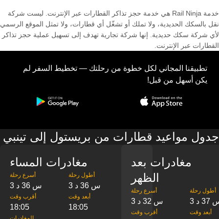
خدمة Rail Ninja هي خدمة حجز تذاكر القطارات عبر الإنترنت. ليست شركة
نقل بالسكك الحديدية، ولا تملك أو تشغّل أي قطارات، ولا تمثل الموقع الرسمي
لأي شركة سكك حديدية. إنها شركة تجارية تهدف إلى تسهيل عملية حجز تذاكر
القطارات عبر الإنترنت.
تطبيقنا المجاني لكل خطوة من رحلتك — تخطيط السفر لم
يكن أسهل من قبل!
جدول مواعيد قطارات من بريستول إلى تينبي
مغادرات بعد
مغادرات المساء
الظهر
‎أطول رحلة
‎أسرع رحلة
3 س 36 د
3 س 36 د
‎أطول رحلة
‎أسرع رحلة
‎أبعد وقت
‎أقرب وقت
س 37 د
3 س 32 د
18:05
18:05
‎أبعد وقت
‎أقرب وقت
‎المغادرات