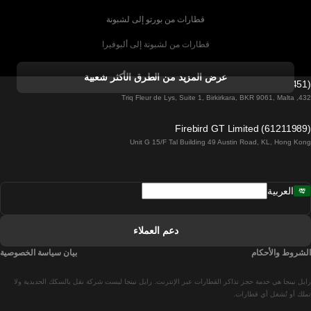
قطارات من بورتو إلى لشبونة
قطارات من لشبونة إلى ألبوفيرا
قطارات من ألبوفيرا إلى لشبونة
عرض المزيد من الطرق الأكثر شعبية
Firebird GT Limited (OC 1451)
قطارات من لشبونة إلى لاغوس
432, Triq Fleur de Lys, Suite 1, Birkirkara, BKR 9061, Malta
قطارات من لاغوس إلى لشبونة
Firebird GT Limited (61211989)
Unit G 15/F Tal Building 49 Austin Road, KL, Hong Kong
قطارات من لشبونة إلى مدريد
قطارات من مدريد إلى لشبونة
العربية
قطارات من لشبونة إلى فارو
قطارات من فارو إلى لشبونة
دعم العملاء
قطارات من لشبونة إلى كويمبرا
الشروط والأحكام
بيان سياسة الخصوصية
قطارات من كويمبرا إلى لشبونة
رايل نينجا هي خدمة حجز تذاكر القطارات عبر الإنترنت. رايل نينجا ليست شركة نقل بالسكك الحديدية ولا
قطارات من برشلونة إلى مدريد
تملك أو تُشغل أي قطارات.