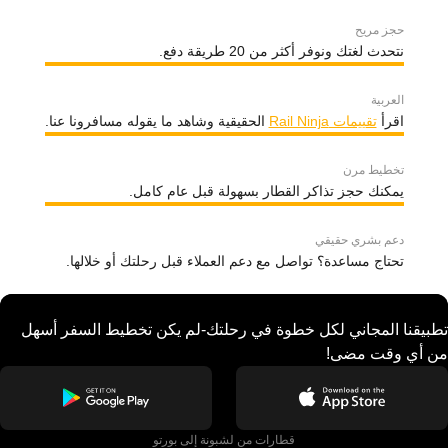
حجز مريح
نتحدث لغتك ونوفر أكثر من 20 طريقة دفع.
العربية
اقرأ
تقييمات Rail Ninja
الحقيقية وشاهد ما يقوله مسافرونا عنا.
تخطيط مرن
يمكنك حجز تذاكر القطار بسهولة قبل عام كامل.
دعم بشري حقيقي
تحتاج مساعدة؟ تواصل مع دعم العملاء قبل رحلتك أو خلالها.
تطبيقنا المجاني لكل خطوة في رحلتك-لم يكن تخطيط السفر أسهل
من أي وقت مضى!
قطارات من لشبونة إلى بورتو