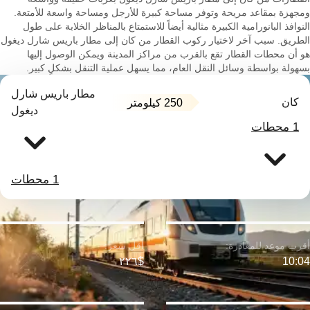
ومجهزة بمقاعد مريحة وتوفر مساحة كبيرة للأرجل ومساحة واسعة للأمتعة.
النوافذ البانورامية الكبيرة مثالية أيضاً للاستمتاع بالمناظر الخلابة على طول
الطريق. سبب آخر لاختيار ركوب القطار من كان إلى مطار باريس شارل ديغول
هو أن محطات القطار تقع بالقرب من مراكز المدينة ويمكن الوصول إليها
بسهولة بواسطة وسائل النقل العام، مما يسهل عملية التنقل بشكلٍ كبير.
مطار باريس شارل
كان
250 كيلومتر
ديغول
1 محطات
1 محطات
$٢٢٦
10:04