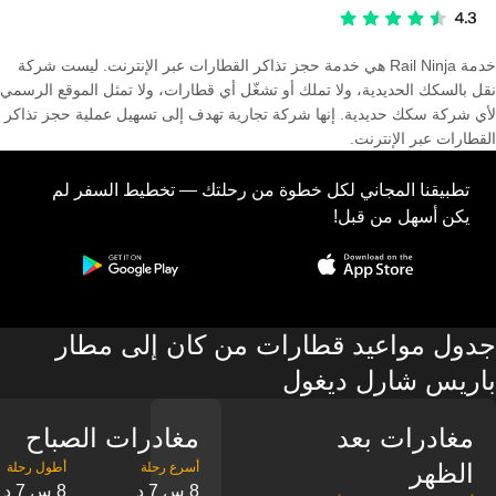
خدمة Rail Ninja هي خدمة حجز تذاكر القطارات عبر الإنترنت. ليست شركة
نقل بالسكك الحديدية، ولا تملك أو تشغّل أي قطارات، ولا تمثل الموقع الرسمي
لأي شركة سكك حديدية. إنها شركة تجارية تهدف إلى تسهيل عملية حجز تذاكر
القطارات عبر الإنترنت.
تطبيقنا المجاني لكل خطوة من رحلتك — تخطيط السفر لم
يكن أسهل من قبل!
جدول مواعيد قطارات من كان إلى مطار
باريس شارل ديغول
مغادرات بعد
مغادرات الصباح
الظهر
8 س 7 د
8 س 7 د