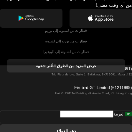
من أي وقت مضى!
قطارات من لشبونة إلى بورتو
قطارات من بورتو إلى لشبونة
قطارات من لشبونة إلى ألبوفيرا
قطارات من ألبوفيرا إلى لشبونة
عرض المزيد من الطرق الأكثر شعبية
Firebird GT Limited (OC 1451)
قطارات من لشبونة إلى لاغوس
432, Triq Fleur de Lys, Suite 1, Birkirkara, BKR 9061, Malta
قطارات من لاغوس إلى لشبونة
Firebird GT Limited (61211989)
Unit G 15/F Tal Building 49 Austin Road, KL, Hong Kong
قطارات من لشبونة إلى مدريد
قطارات من مدريد إلى لشبونة
العربية
قطارات من لشبونة إلى فارو
قطارات من فارو إلى لشبونة
دعم العملاء