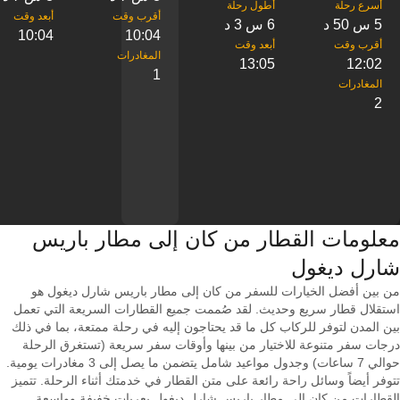
5 س 50 د
6 س 3 د
10:04
10:04
13:05
12:02
1
2
معلومات القطار من ‎كان إلى ‎مطار باريس
شارل ديغول
من بين أفضل الخيارات للسفر من كان إلى مطار باريس شارل ديغول هو
استقلال قطار سريع وحديث. لقد صُممت جميع القطارات السريعة التي تعمل
بين المدن لتوفر للركاب كل ما قد يحتاجون إليه في رحلة ممتعة، بما في ذلك
درجات سفر متنوعة للاختيار من بينها وأوقات سفر سريعة (تستغرق الرحلة
حوالي 7 ساعات) وجدول مواعيد شامل يتضمن ما يصل إلى 3 مغادرات يومية.
تتوفر أيضاً وسائل راحة رائعة على متن القطار في خدمتك أثناء الرحلة. تتميز
القطارات من كان إلى مطار باريس شارل ديغول بعربات خفيفة وواسعة