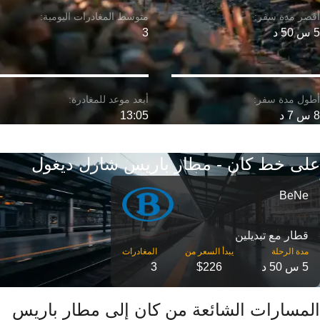
5 س 50 د
3
8 س 7 د
13:05
على خط كان - مطار باريس شارل ديغول
BeNe
قطار مع تبديلين
مدة الرحلة
5 س 50 د
$226
3
المسارات الشائعة من كان إلى مطار باريس