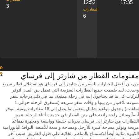
12:52
17:35
3
‎المغادرات
6
1
معلومات القطار من ‎شارتر إلى ‎فرساي
2
من بين أفضل الخيارات للسفر من شارتر إلى فرساي هو استقلال قطار سريع
وحديث. لقد صُممت جميع القطارات السريعة التي تعمل بين المدن لتوفر
للركاب كل ما قد يحتاجون إليه في رحلة ممتعة، بما في ذلك درجات سفر
متنوعة للاختيار من بينها وأوقات سفر سريعة (تستغرق الرحلة حوالي 1
ساعات) وجدول مواعيد شامل يتضمن ما يصل إلى 16 مغادرات يومية. تتوفر
أيضاً وسائل راحة رائعة على متن القطار في خدمتك أثناء الرحلة. تتميز
القطارات من شارتر إلى فرساي بعربات خفيفة وواسعة ومجهزة بمقاعد
مريحة وتوفر مساحة كبيرة للأرجل ومساحة واسعة للأمتعة. النوافذ البانورامية
الكبيرة مثالية أيضاً للاستمتاع بالمناظر الخلابة على طول الطريق. سبب آخر