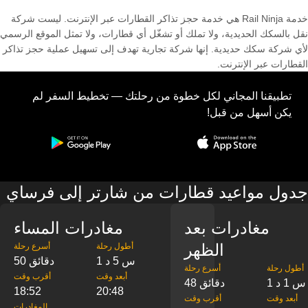
خدمة Rail Ninja هي خدمة حجز تذاكر القطارات عبر الإنترنت. ليست شركة
نقل بالسكك الحديدية، ولا تملك أو تشغّل أي قطارات، ولا تمثل الموقع الرسمي
لأي شركة سكك حديدية. إنها شركة تجارية تهدف إلى تسهيل عملية حجز تذاكر
القطارات عبر الإنترنت.
تطبيقنا المجاني لكل خطوة من رحلتك — تخطيط السفر لم
يكن أسهل من قبل!
جدول مواعيد قطارات من شارتر إلى فرساي
مغادرات بعد
مغادرات المساء
الظهر
‎أطول رحلة
‎أسرع رحلة
1 س 5 د
50 دقائق
‎أطول رحلة
‎أسرع رحلة
‎أبعد وقت
‎أقرب وقت
1 س 1 د
48 دقائق
18:52
20:48
‎أبعد وقت
‎أقرب وقت
‎المغادرات