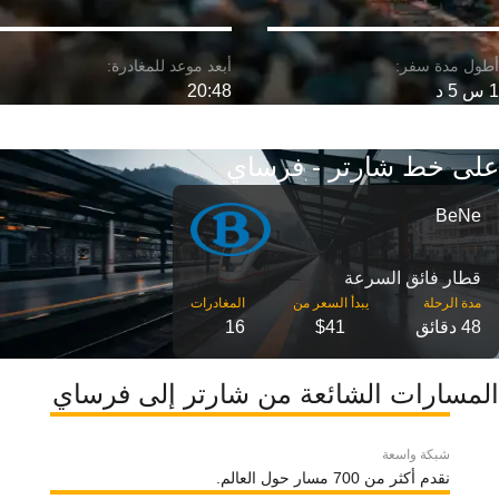
1 س 5 د
20:48
على خط شارتر - فرساي
BeNe
قطار فائق السرعة
مدة الرحلة
48 دقائق
$41
16
المسارات الشائعة من شارتر إلى فرساي
شبكة واسعة
نقدم أكثر من 700 مسار حول العالم.