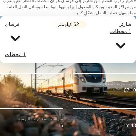
لاختيار ركوب القطار من شارتر إلى فرساي هو أن محطات القطار تقع بالقرب
من مراكز المدينة ويمكن الوصول إليها بسهولة بواسطة وسائل النقل العام،
مما يسهل عملية التنقل بشكلٍ كبير.
شارتر
فرساي
62 كيلومتر
1 محطات
1 محطات
$٤١
07:10
16
48 m