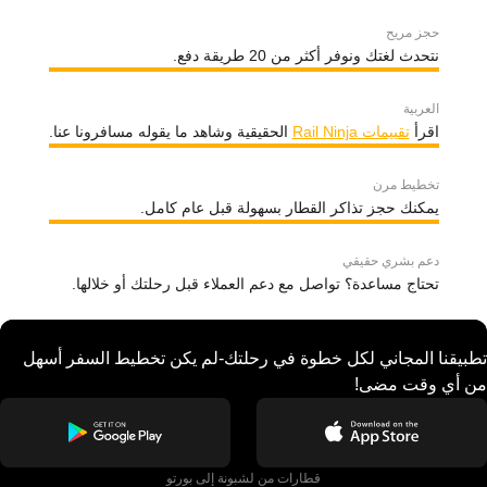
حجز مريح
نتحدث لغتك ونوفر أكثر من 20 طريقة دفع.
العربية
اقرأ
تقييمات Rail Ninja
الحقيقية وشاهد ما يقوله مسافرونا عنا.
تخطيط مرن
يمكنك حجز تذاكر القطار بسهولة قبل عام كامل.
دعم بشري حقيقي
تحتاج مساعدة؟ تواصل مع دعم العملاء قبل رحلتك أو خلالها.
تطبيقنا المجاني لكل خطوة في رحلتك-لم يكن تخطيط السفر أسهل
من أي وقت مضى!
قطارات من لشبونة إلى بورتو