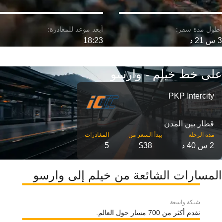
3 س 21 د
18:23
على خط خيلم - وارسو
PKP Intercity
قطار بين المدن
مدة الرحلة
2 س 40 د
$38
5
المسارات الشائعة من خيلم إلى وارسو
شبكة واسعة
نقدم أكثر من 700 مسار حول العالم.