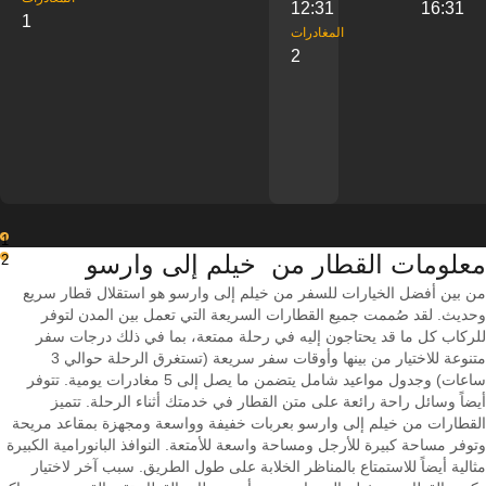
12:31
16:31
1
‎المغادرات
2
1
معلومات القطار من ‎ خيلم إلى ‎وارسو
2
من بين أفضل الخيارات للسفر من خيلم إلى وارسو هو استقلال قطار سريع
وحديث. لقد صُممت جميع القطارات السريعة التي تعمل بين المدن لتوفر
للركاب كل ما قد يحتاجون إليه في رحلة ممتعة، بما في ذلك درجات سفر
متنوعة للاختيار من بينها وأوقات سفر سريعة (تستغرق الرحلة حوالي 3
ساعات) وجدول مواعيد شامل يتضمن ما يصل إلى 5 مغادرات يومية. تتوفر
أيضاً وسائل راحة رائعة على متن القطار في خدمتك أثناء الرحلة. تتميز
القطارات من خيلم إلى وارسو بعربات خفيفة وواسعة ومجهزة بمقاعد مريحة
وتوفر مساحة كبيرة للأرجل ومساحة واسعة للأمتعة. النوافذ البانورامية الكبيرة
مثالية أيضاً للاستمتاع بالمناظر الخلابة على طول الطريق. سبب آخر لاختيار