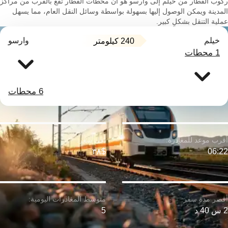
ركوب القطار من خيلم إلى وارسو هو أن محطات القطار تقع بالقرب من مراكز
المدينة ويمكن الوصول إليها بسهولة بواسطة وسائل النقل العام، مما يسهل
عملية التنقل بشكلٍ كبير.
خيلم
وارسو
240 كيلومتر
1 محطات
6 محطات
$٣٨
06:22
2 س 40 د
5