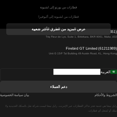
قطارات من بورتو إلى لشبونة
قطارات من لشبونة إلى ألبوفيرا
قطارات من ألبوفيرا إلى لشبونة
عرض المزيد من الطرق الأكثر شعبية
Firebird GT Limited (OC 1451)
قطارات من لشبونة إلى لاغوس
432, Triq Fleur de Lys, Suite 1, Birkirkara, BKR 9061, Malta
قطارات من لاغوس إلى لشبونة
Firebird GT Limited (61211989)
Unit G 15/F Tal Building 49 Austin Road, KL, Hong Kong
قطارات من لشبونة إلى مدريد
قطارات من مدريد إلى لشبونة
العربية
قطارات من لشبونة إلى فارو
قطارات من فارو إلى لشبونة
دعم العملاء
قطارات من لشبونة إلى كويمبرا
الشروط والأحكام
بيان سياسة الخصوصية
قطارات من كويمبرا إلى لشبونة
رايل نينجا هي خدمة حجز تذاكر القطارات عبر الإنترنت. رايل نينجا ليست شركة نقل بالسكك الحديدية ولا
قطارات من برشلونة إلى مدريد
تملك أو تُشغل أي قطارات.