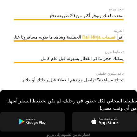
حجز مريح
نتحدث لغتك ونوفر أكثر من 20 طريقة دفع.
العربية
اقرأ
تقييمات Rail Ninja
الحقيقية وشاهد ما يقوله مسافرونا عنا.
تخطيط مرن
يمكنك حجز تذاكر القطار بسهولة قبل عام كامل.
دعم بشري حقيقي
تحتاج مساعدة؟ تواصل مع دعم العملاء قبل رحلتك أو خلالها.
تطبيقنا المجاني لكل خطوة في رحلتك-لم يكن تخطيط السفر أسهل
من أي وقت مضى!
قطارات من لشبونة إلى بورتو