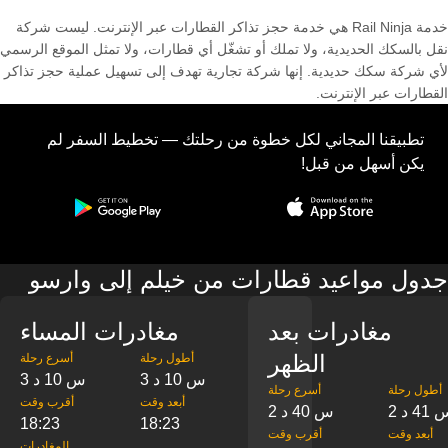
خدمة Rail Ninja هي خدمة حجز تذاكر القطارات عبر الإنترنت. ليست شركة
نقل بالسكك الحديدية، ولا تملك أو تشغّل أي قطارات، ولا تمثل الموقع الرسمي
لأي شركة سكك حديدية. إنها شركة تجارية تهدف إلى تسهيل عملية حجز تذاكر
القطارات عبر الإنترنت.
تطبيقنا المجاني لكل خطوة من رحلتك — تخطيط السفر لم
يكن أسهل من قبل!
جدول مواعيد قطارات من خيلم إلى وارسو
مغادرات بعد
مغادرات المساء
الظهر
‎أطول رحلة
‎أسرع رحلة
3 س 10 د
3 س 10 د
‎أطول رحلة
‎أسرع رحلة
‎أبعد وقت
‎أقرب وقت
س 41 د
2 س 40 د
18:23
18:23
‎أبعد وقت
‎أقرب وقت
‎المغادرات