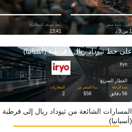
1 س 3 د
13:41
على خط ثيوداد ريال - قرطبة (أسبانيا)
Iryo
القطار السريع
مدة الرحلة
56 دقائق
$58
2
المسارات الشائعة من ثيوداد ريال إلى قرطبة
(أسبانيا)