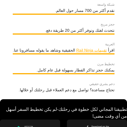
شبكة واسعة
نقدم أكثر من 700 مسار حول العالم.
حجز مريح
نتحدث لغتك ونوفر أكثر من 20 طريقة دفع.
العربية
اقرأ
تقييمات Rail Ninja
الحقيقية وشاهد ما يقوله مسافرونا عنا.
تخطيط مرن
يمكنك حجز تذاكر القطار بسهولة قبل عام كامل.
دعم بشري حقيقي
تحتاج مساعدة؟ تواصل مع دعم العملاء قبل رحلتك أو خلالها.
تطبيقنا المجاني لكل خطوة في رحلتك-لم يكن تخطيط السفر أسهل
من أي وقت مضى!