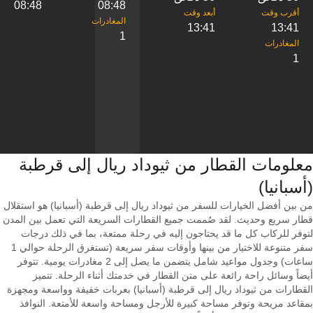
08:48
08:48
13:41
13:41
1
1
معلومات القطار من ‎ثيوداد ريال إلى ‎قرطبة
(أسبانيا)
من بين أفضل الخيارات للسفر من ثيوداد ريال إلى قرطبة (أسبانيا) هو استقلال
قطار سريع وحديث. لقد صُممت جميع القطارات السريعة التي تعمل بين المدن
لتوفر للركاب كل ما قد يحتاجون إليه في رحلة ممتعة، بما في ذلك درجات
سفر متنوعة للاختيار من بينها وأوقات سفر سريعة (تستغرق الرحلة حوالي 1
ساعات) وجدول مواعيد شامل يتضمن ما يصل إلى 2 مغادرات يومية. تتوفر
أيضاً وسائل راحة رائعة على متن القطار في خدمتك أثناء الرحلة. تتميز
القطارات من ثيوداد ريال إلى قرطبة (أسبانيا) بعربات خفيفة وواسعة ومجهزة
بمقاعد مريحة وتوفر مساحة كبيرة للأرجل ومساحة واسعة للأمتعة. النوافذ