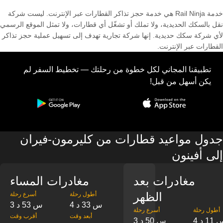
خدمة Rail Ninja هي خدمة حجز تذاكر القطارات عبر الإنترنت. ليست شركة
نقل بالسكك الحديدية، ولا تملك أو تشغّل أي قطارات، ولا تمثل الموقع الرسمي
لأي شركة سكك حديدية. إنها شركة تجارية تهدف إلى تسهيل عملية حجز تذاكر
القطارات عبر الإنترنت.
تطبيقنا المجاني لكل خطوة من رحلتك — تخطيط السفر لم
يكن أسهل من قبل!
جدول مواعيد قطارات من كليرمون-فيران
إلى أفينون
مغادرات بعد
مغادرات المساء
الظهر
‎أطول رحلة
‎أسرع رحلة
4 س 33 د
3 س 53 د
‎أطول رحلة
‎أسرع رحلة
‎أبعد وقت
‎أقرب وقت
س 11 د
3 س 50 د