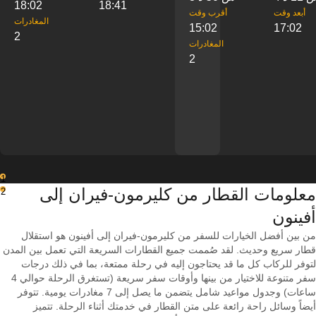
18:02
18:41
‎أبعد وقت
‎أقرب وقت
‎المغادرات
15:02
17:02
2
‎المغادرات
2
1
معلومات القطار من ‎كليرمون-فيران إلى
2
من بين أفضل الخيارات للسفر من كليرمون-فيران إلى أفينون هو استقلال
قطار سريع وحديث. لقد صُممت جميع القطارات السريعة التي تعمل بين المدن
لتوفر للركاب كل ما قد يحتاجون إليه في رحلة ممتعة، بما في ذلك درجات
سفر متنوعة للاختيار من بينها وأوقات سفر سريعة (تستغرق الرحلة حوالي 4
ساعات) وجدول مواعيد شامل يتضمن ما يصل إلى 7 مغادرات يومية. تتوفر
أيضاً وسائل راحة رائعة على متن القطار في خدمتك أثناء الرحلة. تتميز