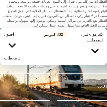
القطارات من كليرمون-فيران إلى أفينون بعربات خفيفة وواسعة ومجهزة
بمقاعد مريحة وتوفر مساحة كبيرة للأرجل ومساحة واسعة للأمتعة. النوافذ
البانورامية الكبيرة مثالية أيضاً للاستمتاع بالمناظر الخلابة على طول الطريق.
سبب آخر لاختيار ركوب القطار من كليرمون-فيران إلى أفينون هو أن محطات
القطار تقع بالقرب من مراكز المدينة ويمكن الوصول إليها بسهولة بواسطة
وسائل النقل العام، مما يسهل عملية التنقل بشكلٍ كبير.
كليرمون-فيران
أفينون
300 كيلومتر
1 محطات
2 محطات
$١٧٤
06:04