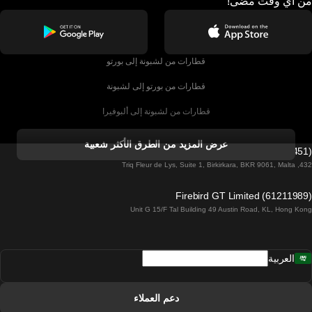
من أي وقت مضى!
قطارات من لشبونة إلى بورتو
قطارات من بورتو إلى لشبونة
قطارات من لشبونة إلى ألبوفيرا
قطارات من ألبوفيرا إلى لشبونة
عرض المزيد من الطرق الأكثر شعبية
Firebird GT Limited (OC 1451)
قطارات من لشبونة إلى لاغوس
432, Triq Fleur de Lys, Suite 1, Birkirkara, BKR 9061, Malta
قطارات من لاغوس إلى لشبونة
Firebird GT Limited (61211989)
Unit G 15/F Tal Building 49 Austin Road, KL, Hong Kong
قطارات من لشبونة إلى مدريد
قطارات من مدريد إلى لشبونة
العربية
قطارات من لشبونة إلى فارو
قطارات من فارو إلى لشبونة
دعم العملاء