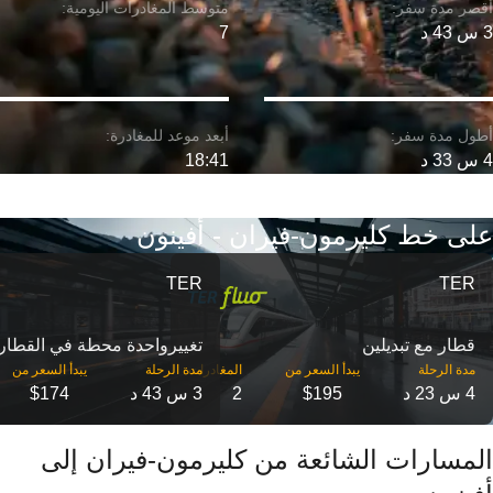
3 س 43 د
7
4 س 33 د
18:41
على خط كليرمون-فيران - أفينون
TER
TER
قطار مع تبديلين
تغییرواحدة محطة في القطار
مدة الرحلة
مدة الرحلة
4 س 23 د
$195
2
3 س 43 د
$174
المسارات الشائعة من كليرمون-فيران إلى