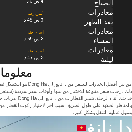
4 س 0 د
الصباح
مغادرات
3 س 45 د
بعد الظهر
مغادرات
3 س 59 د
المساء
مغادرات
3 س 47 د
ليلية
معلومات القطا
من بين أفضل الخيارا
خدمتك أثناء ا
يسهل عملية التنقل بشكلٍ كبير.
دا نانغ