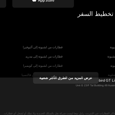
 تخطيط السفر
ونة
قطارات من لشبونة إلى ألبوفيرا
شبونة
قطارات من لشبونة إلى مدريد
ونة
قطارات من لشبونة إلى كويمبرا
شلونة
قطارات من برشلونة إلى فالنسيا
عرض المزيد من الطرق الأكثر شعبية
Firebird GT L
شبيلية
قطارات من برشلونة إلى باريس
Unit G 15/F Tal Building 49 Aus
رنسا
قطارات من روما إلى البندقية
ا
قطارات من روما إلى نابولي
لان
قطارات من فيينا إلى سالزبورغ
اكر القطارات عبر الإنترنت. رايل نينجا ليست شركة نقل بالسكك الحديدية ولا تملك أو تُشغل أي قطارات.