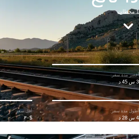
1 محطات
3 س 45 د
4 س 28 د
$٣٠