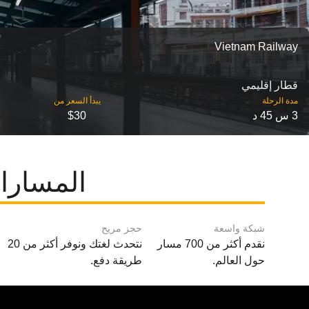
Vietnam Railway
قطار إقليمي
مدة الرحلة
3 س 45 د
$30
المسارات ا
شبكة واسعة
حجز مريح
نقدم أكثر من 700 مسار
نتحدث لغتك ونوفر أكثر من 20
حول العالم.
طريقة دفع.