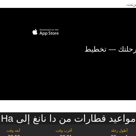
رنت.
 رحلتك — تخطيط
اعيد قطارات من دا نانغ إلى Dong Ha