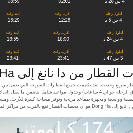
4 س 28 د
02:01
08:59
4 س 5 د
12:28
16:29
4 س 24 د
18:00
18:55
3 س 47 د
23:41
23:41
ر من ‎دا نانغ إلى ‎Dong Ha
ت للسفر من دا نانغ إلى Dong Ha هو استقلال قطار سريع وحديث. لقد صُممت جميع القطارات ال
لرحلة. تتميز القطارات من دا نانغ إلى Dong Ha بعربات خفيفة وواسعة ومجهزة بمقاعد مريحة وتوفر مس
بالمناظر الخلابة على طول الطريق. سبب آخر لاختيار ركوب القطار من دا نانغ إلى g Ha
174 كيلومتر