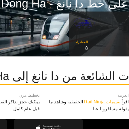
على خط دا نانغ - Dong Ha
8
لشائعة من دا نانغ إلى Dong Ha
العربية
تخطيط مرن
اقرأ
تقييمات Rail Ninja
الحقيقية وشاهد ما
يمكنك حجز تذاكر القط
يقوله مسافرونا عنا.
قبل عام كامل.