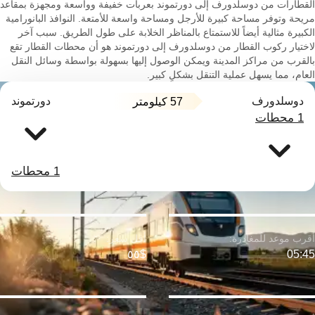
القطارات من دوسلدورف إلى دورتموند بعربات خفيفة وواسعة ومجهزة بمقاعد
مريحة وتوفر مساحة كبيرة للأرجل ومساحة واسعة للأمتعة. النوافذ البانورامية
الكبيرة مثالية أيضاً للاستمتاع بالمناظر الخلابة على طول الطريق. سبب آخر
لاختيار ركوب القطار من دوسلدورف إلى دورتموند هو أن محطات القطار تقع
بالقرب من مراكز المدينة ويمكن الوصول إليها بسهولة بواسطة وسائل النقل
العام، مما يسهل عملية التنقل بشكلٍ كبير.
دوسلدورف
دورتموند
57 كيلومتر
1 محطات
1 محطات
$٥٥
05:45