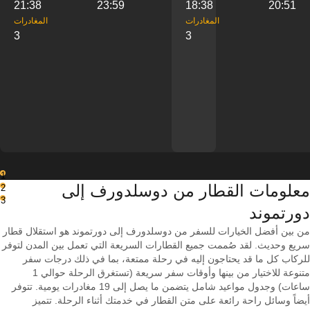
21:38
23:59
18:38
20:51
‎المغادرات
‎المغادرات
3
3
1
معلومات القطار من ‎دوسلدورف إلى
2
3
من بين أفضل الخيارات للسفر من دوسلدورف إلى دورتموند هو استقلال قطار
سريع وحديث. لقد صُممت جميع القطارات السريعة التي تعمل بين المدن لتوفر
للركاب كل ما قد يحتاجون إليه في رحلة ممتعة، بما في ذلك درجات سفر
متنوعة للاختيار من بينها وأوقات سفر سريعة (تستغرق الرحلة حوالي 1
ساعات) وجدول مواعيد شامل يتضمن ما يصل إلى 19 مغادرات يومية. تتوفر
أيضاً وسائل راحة رائعة على متن القطار في خدمتك أثناء الرحلة. تتميز