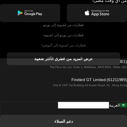
من أي وقت مضى!
قطارات من لشبونة إلى بورتو
قطارات من بورتو إلى لشبونة
قطارات من لشبونة إلى ألبوفيرا
قطارات من ألبوفيرا إلى لشبونة
عرض المزيد من الطرق الأكثر شعبية
Firebird GT Limited (OC 1451)
قطارات من لشبونة إلى لاغوس
432, Triq Fleur de Lys, Suite 1, Birkirkara, BKR 9061, Malta
قطارات من لاغوس إلى لشبونة
Firebird GT Limited (61211989)
Unit G 15/F Tal Building 49 Austin Road, KL, Hong Kong
قطارات من لشبونة إلى مدريد
قطارات من مدريد إلى لشبونة
العربية
قطارات من لشبونة إلى فارو
قطارات من فارو إلى لشبونة
دعم العملاء