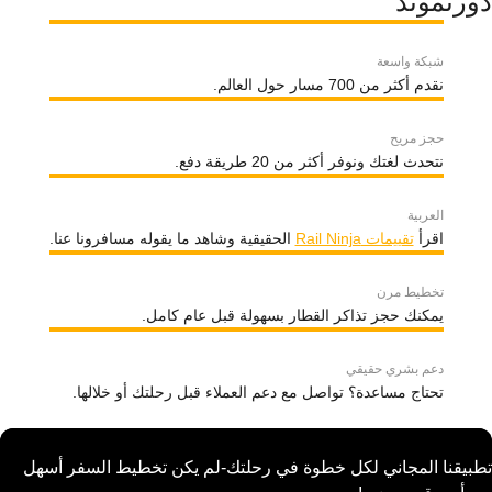
دورتموند
شبكة واسعة
نقدم أكثر من 700 مسار حول العالم.
حجز مريح
نتحدث لغتك ونوفر أكثر من 20 طريقة دفع.
العربية
اقرأ
تقييمات Rail Ninja
الحقيقية وشاهد ما يقوله مسافرونا عنا.
تخطيط مرن
يمكنك حجز تذاكر القطار بسهولة قبل عام كامل.
دعم بشري حقيقي
تحتاج مساعدة؟ تواصل مع دعم العملاء قبل رحلتك أو خلالها.
تطبيقنا المجاني لكل خطوة في رحلتك-لم يكن تخطيط السفر أسهل