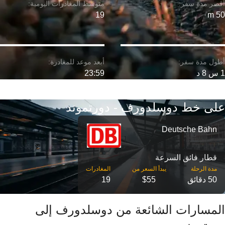
19
50 m
1 س 8 د
23:59
على خط دوسلدورف - دورتموند
Deutsche Bahn
قطار فائق السرعة
مدة الرحلة
50 دقائق
$55
19
المسارات الشائعة من دوسلدورف إلى