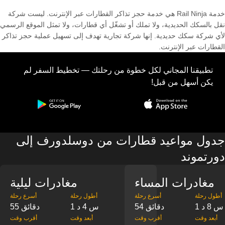
خدمة Rail Ninja هي خدمة حجز تذاكر القطارات عبر الإنترنت. ليست شركة
نقل بالسكك الحديدية، ولا تملك أو تشغّل أي قطارات، ولا تمثل الموقع الرسمي
لأي شركة سكك حديدية. إنها شركة تجارية تهدف إلى تسهيل عملية حجز تذاكر
القطارات عبر الإنترنت.
تطبيقنا المجاني لكل خطوة من رحلتك — تخطيط السفر لم
يكن أسهل من قبل!
جدول مواعيد قطارات من دوسلدورف إلى
دورتموند
مغادرات المساء
مغادرات ليلية
‎أطول رحلة
‎أسرع رحلة
‎أطول رحلة
‎أسرع رحلة
1 س 8 د
54 دقائق
1 س 4 د
55 دقائق
‎أبعد وقت
‎أقرب وقت
‎أبعد وقت
‎أقرب وقت