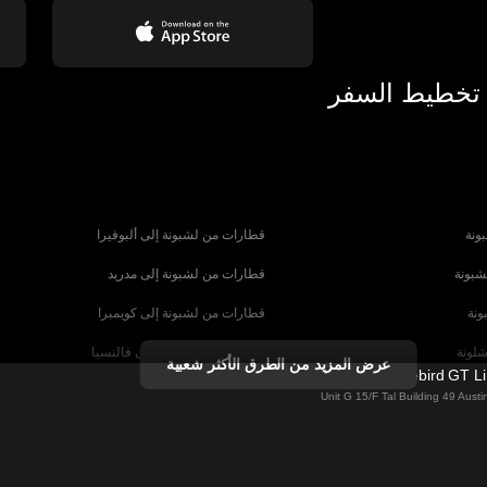
 تخطيط السفر
ونة
قطارات من لشبونة إلى ألبوفيرا
شبونة
قطارات من لشبونة إلى مدريد
ونة
قطارات من لشبونة إلى كويمبرا
شلونة
قطارات من برشلونة إلى فالنسيا
عرض المزيد من الطرق الأكثر شعبية
Firebird GT L
شبيلية
قطارات من برشلونة إلى باريس
Unit G 15/F Tal Building 49 Aus
رنسا
قطارات من روما إلى البندقية
ا
قطارات من روما إلى نابولي