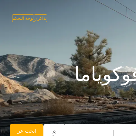
تذاكري
لوحة التحكم
كوياما
ابحث عن