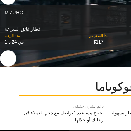
MIZUHO
قطار فائق السرعة
‎يبدأ السعر من
مدة الرحلة
$117
1 س 24 د
كوياما
دعم بشري حقيقي
ار بسهولة
تحتاج مساعدة؟ تواصل مع دعم العملاء قبل
رحلتك أو خلالها.