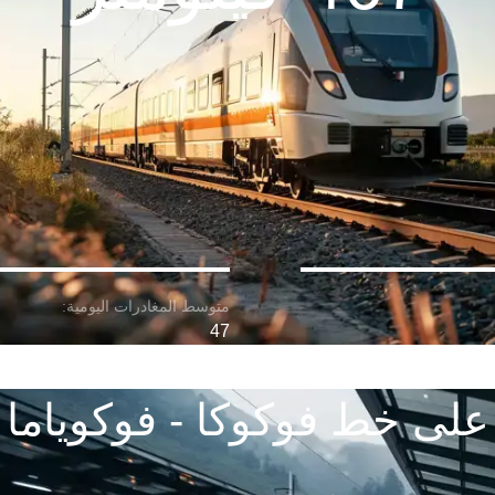
47
على خط فوكوكا - فوكوياما