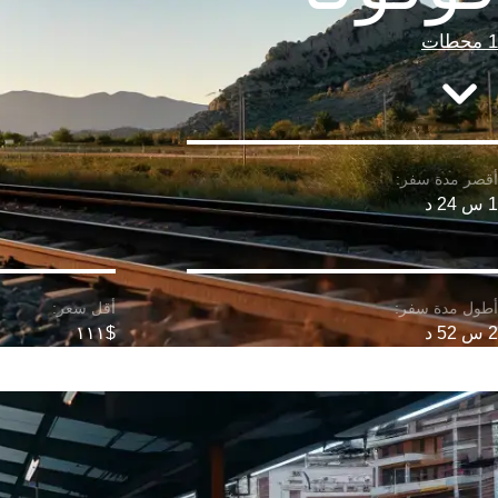
1 محطات
1 س 24 د
2 س 52 د
$١١١