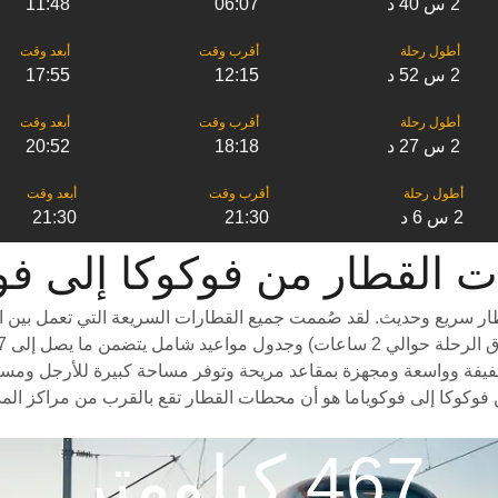
2 س 40 د
06:07
11:48
2 س 52 د
12:15
17:55
2 س 27 د
18:18
20:52
2 س 6 د
21:30
21:30
ر من ‎فوكوكا إلى ‎فوكوياما
ار سريع وحديث. لقد صُممت جميع القطارات السريعة التي تعمل بين ال
فيفة وواسعة ومجهزة بمقاعد مريحة وتوفر مساحة كبيرة للأرجل ومساحة وا
فوكوكا إلى فوكوياما هو أن محطات القطار تقع بالقرب من مراكز المدي
467 كيلومتر