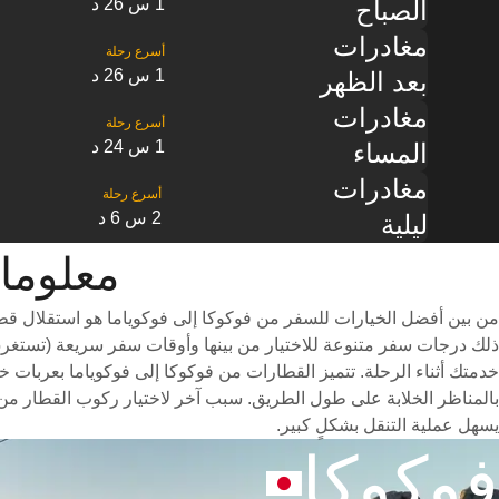
1 س 26 د
الصباح
مغادرات
1 س 26 د
بعد الظهر
مغادرات
1 س 24 د
المساء
مغادرات
2 س 6 د
ليلية
معلومات القطا
من بين أفضل الخيارات للسفر من فوكوكا إلى فوكوياما هو استقلال قط
خدمتك أثناء الرحلة. تتميز القطارات من فوكوكا إلى فوكوياما بعربات خ
بالمناظر الخلابة على طول الطريق. سبب آخر لاختيار ركوب القطار من 
يسهل عملية التنقل بشكلٍ كبير.
فوكوكا