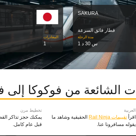
SAKURA
قطار فائق السرعة
مدة الرحلة
‎المغادرات
1 س 30 د
1
ت الشائعة من فوكوكا إلى فو
العربية
تخطيط مرن
اقرأ
تقييمات Rail Ninja
الحقيقية وشاهد ما
يمكنك حجز تذاكر القط
يقوله مسافرونا عنا.
قبل عام كامل.