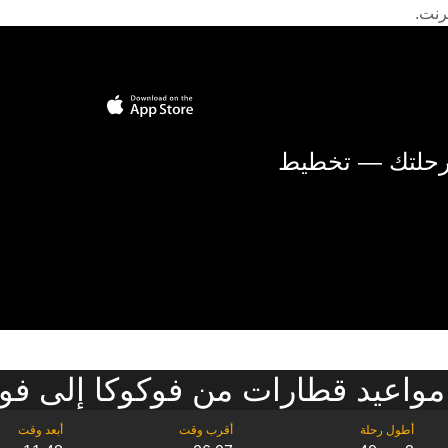
رنت.
 رحلتك — تخطيط
واعيد قطارات من فوكوكا إلى فوك