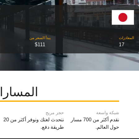
‎المغادرات
‎يبدأ السعر من
$111
17
المسارا
شبكة واسعة
حجز مريح
نقدم أكثر من 700 مسار
نتحدث لغتك ونوفر أكثر من 20
حول العالم.
طريقة دفع.