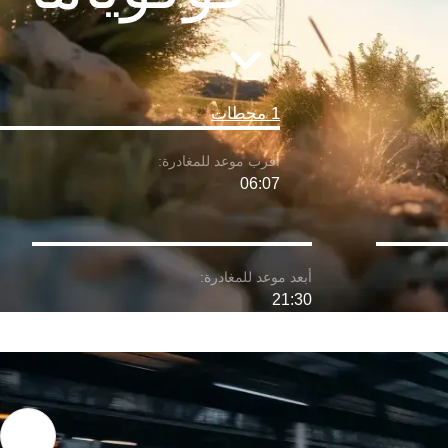
1 محطات
06:07
21:30