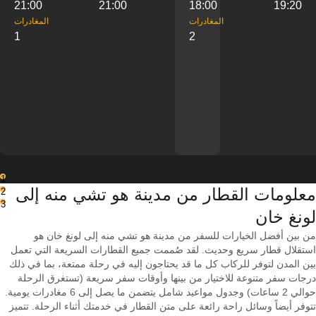
21:00
21:00
18:00
19:20
‎المغادرات
‎المغادرات
1
2
1
معلومات القطار من ‎مدينة هو تشي منه إلى
2
3
من بين أفضل الخيارات للسفر من مدينة هو تشي منه إلى لونغ خان هو
استقلال قطار سريع وحديث. لقد صُممت جميع القطارات السريعة التي تعمل
بين المدن لتوفر للركاب كل ما قد يحتاجون إليه في رحلة ممتعة، بما في ذلك
درجات سفر متنوعة للاختيار من بينها وأوقات سفر سريعة (تستغرق الرحلة
حوالي 2 ساعات) وجدول مواعيد شامل يتضمن ما يصل إلى 6 مغادرات يومية.
تتوفر أيضاً وسائل راحة رائعة على متن القطار في خدمتك أثناء الرحلة. تتميز