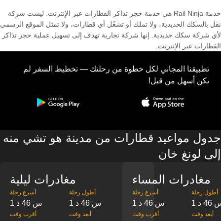
خدمة Rail Ninja هي خدمة حجز تذاكر القطارات عبر الإنترنت. ليست شركة
نقل بالسكك الحديدية، ولا تملك أو تشغّل أي قطارات، ولا تمثل الموقع الرسمي
لأي شركة سكك حديدية. إنها شركة تجارية تهدف إلى تسهيل عملية حجز تذاكر
القطارات عبر الإنترنت.
تطبيقنا المجاني لكل خطوة من رحلتك — تخطيط السفر لم
يكن أسهل من قبل!
جدول مواعيد قطارات من مدينة هو تشي منه
إلى لونغ خان
مغادرات المساء
مغادرات ليلية
‎أطول رحلة
‎أسرع رحلة
‎أطول رحلة
‎أسرع رحلة
س 46 د
1 س 46 د
1 س 46 د
1 س 46 د
‎أبعد وقت
‎أقرب وقت
‎أبعد وقت
‎أقرب وقت