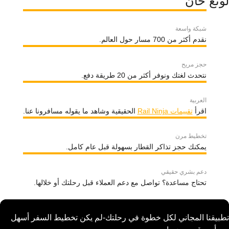
لونغ خان
شبكة واسعة
نقدم أكثر من 700 مسار حول العالم.
حجز مريح
نتحدث لغتك ونوفر أكثر من 20 طريقة دفع.
العربية
اقرأ
تقييمات Rail Ninja
الحقيقية وشاهد ما يقوله مسافرونا عنا.
تخطيط مرن
يمكنك حجز تذاكر القطار بسهولة قبل عام كامل.
دعم بشري حقيقي
تحتاج مساعدة؟ تواصل مع دعم العملاء قبل رحلتك أو خلالها.
تطبيقنا المجاني لكل خطوة في رحلتك-لم يكن تخطيط السفر أسهل