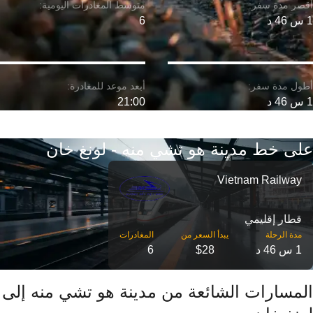
1 س 46 د
6
1 س 46 د
21:00
على خط مدينة هو تشي منه - لونغ خان
Vietnam Railway
قطار إقليمي
مدة الرحلة
1 س 46 د
$28
6
المسارات الشائعة من مدينة هو تشي منه إلى