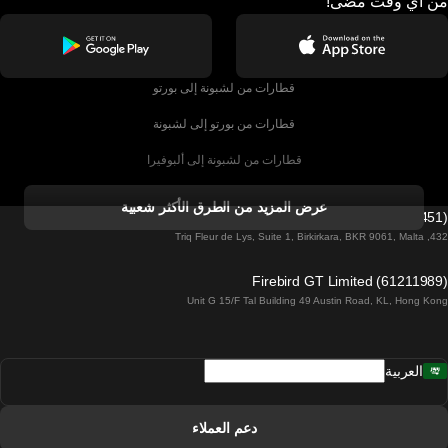
من أي وقت مضى!
قطارات من لشبونة إلى بورتو
قطارات من بورتو إلى لشبونة
قطارات من لشبونة إلى ألبوفيرا
قطارات من ألبوفيرا إلى لشبونة
عرض المزيد من الطرق الأكثر شعبية
Firebird GT Limited (OC 1451)
قطارات من لشبونة إلى لاغوس
432, Triq Fleur de Lys, Suite 1, Birkirkara, BKR 9061, Malta
قطارات من لاغوس إلى لشبونة
Firebird GT Limited (61211989)
Unit G 15/F Tal Building 49 Austin Road, KL, Hong Kong
قطارات من لشبونة إلى مدريد
قطارات من مدريد إلى لشبونة
العربية
قطارات من لشبونة إلى فارو
قطارات من فارو إلى لشبونة
دعم العملاء