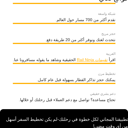
شبكة واسعة
نقدم أكثر من 700 مسار حول العالم.
حجز مريح
نتحدث لغتك ونوفر أكثر من 20 طريقة دفع.
العربية
اقرأ
تقييمات Rail Ninja
الحقيقية وشاهد ما يقوله مسافرونا عنا.
تخطيط مرن
يمكنك حجز تذاكر القطار بسهولة قبل عام كامل.
دعم بشري حقيقي
تحتاج مساعدة؟ تواصل مع دعم العملاء قبل رحلتك أو خلالها.
تطبيقنا المجاني لكل خطوة في رحلتك-لم يكن تخطيط السفر أسهل
من أي وقت مضى!