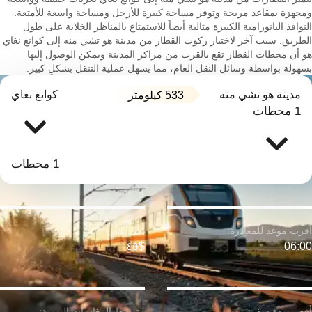
ومجهزة بمقاعد مريحة وتوفر مساحة كبيرة للأرجل ومساحة واسعة للأمتعة.
النوافذ البانورامية الكبيرة مثالية أيضاً للاستمتاع بالمناظر الخلابة على طول
الطريق. سبب آخر لاختيار ركوب القطار من مدينة هو تشي منه إلى كوانغ نغاي
هو أن محطات القطار تقع بالقرب من مراكز المدينة ويمكن الوصول إليها
بسهولة بواسطة وسائل النقل العام، مما يسهل عملية التنقل بشكلٍ كبير.
مدينة هو تشي منه
كوانغ نغاي
533 كيلومتر
1 محطات
1 محطات
$٤٥
06:00