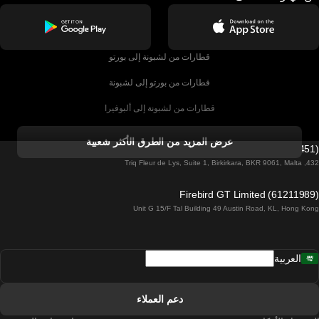
قطارات من لشبونة إلى بورتو
قطارات من بورتو إلى لشبونة
قطارات من لشبونة إلى ألبوفيرا
قطارات من ألبوفيرا إلى لشبونة
عرض المزيد من الطرق الأكثر شعبية
Firebird GT Limited (OC 1451)
قطارات من لشبونة إلى لاغوس
432, Triq Fleur de Lys, Suite 1, Birkirkara, BKR 9061, Malta
قطارات من لاغوس إلى لشبونة
Firebird GT Limited (61211989)
Unit G 15/F Tal Building 49 Austin Road, KL, Hong Kong
قطارات من لشبونة إلى مدريد
قطارات من مدريد إلى لشبونة
العربية
قطارات من لشبونة إلى فارو
قطارات من فارو إلى لشبونة
دعم العملاء
قطارات من لشبونة إلى كويمبرا