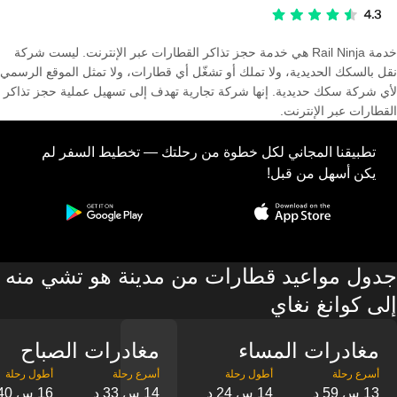
خدمة Rail Ninja هي خدمة حجز تذاكر القطارات عبر الإنترنت. ليست شركة
نقل بالسكك الحديدية، ولا تملك أو تشغّل أي قطارات، ولا تمثل الموقع الرسمي
لأي شركة سكك حديدية. إنها شركة تجارية تهدف إلى تسهيل عملية حجز تذاكر
القطارات عبر الإنترنت.
تطبيقنا المجاني لكل خطوة من رحلتك — تخطيط السفر لم
يكن أسهل من قبل!
جدول مواعيد قطارات من مدينة هو تشي منه
إلى كوانغ نغاي
مغادرات المساء
مغادرات الصباح
13 س 59 د
14 س 24 د
14 س 33 د
16 س 40 د