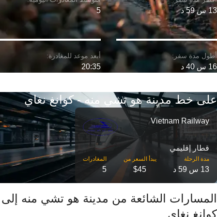
13 س 59 د
5
16 س 40 د
20:35
على خط مدينة هو تشي منه - كوانغ نغاي
Vietnam Railway
قطار إقليمي
مدة الرحلة
13 س 59 د
$45
5
المسارات الشائعة من مدينة هو تشي منه إلى
كوانغ نغاي