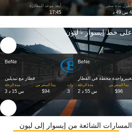
4 س 49 د
17:45
على خط إيسوار - ليون
BeNe
BeNe
غییرواحدة محطة في القطار
قطار مع تبديلين
‎يبدأ السعر من
مدة الرحلة
‎المغادرات
‎يبدأ السعر من
مدة الرحلة
$96
2 س 55 د
3
$94
3 س 15 د
المسارات الشائعة من إيسوار إلى ليون