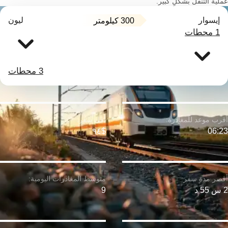
عملية التنقل بشكلٍ كبير.
إيسوار
ليون
300 كيلومتر
1 محطات
3 محطات
$٩٤
06:23
2 س 55 د
9