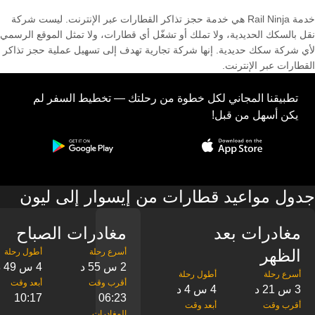
خدمة Rail Ninja هي خدمة حجز تذاكر القطارات عبر الإنترنت. ليست شركة
نقل بالسكك الحديدية، ولا تملك أو تشغّل أي قطارات، ولا تمثل الموقع الرسمي
لأي شركة سكك حديدية. إنها شركة تجارية تهدف إلى تسهيل عملية حجز تذاكر
القطارات عبر الإنترنت.
تطبيقنا المجاني لكل خطوة من رحلتك — تخطيط السفر لم
يكن أسهل من قبل!
جدول مواعيد قطارات من إيسوار إلى ليون
مغادرات بعد
مغادرات الصباح
الظهر
2 س 55 د
4 س 49 د
3 س 21 د
4 س 4 د
10:17
06:23