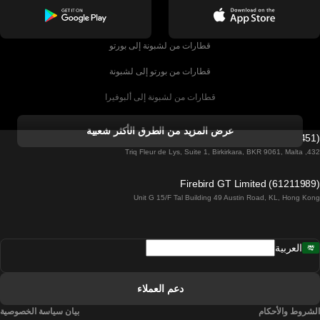
قطارات من لشبونة إلى بورتو
قطارات من بورتو إلى لشبونة
قطارات من لشبونة إلى ألبوفيرا
قطارات من ألبوفيرا إلى لشبونة
عرض المزيد من الطرق الأكثر شعبية
Firebird GT Limited (OC 1451)
قطارات من لشبونة إلى لاغوس
432, Triq Fleur de Lys, Suite 1, Birkirkara, BKR 9061, Malta
قطارات من لاغوس إلى لشبونة
Firebird GT Limited (61211989)
Unit G 15/F Tal Building 49 Austin Road, KL, Hong Kong
قطارات من لشبونة إلى مدريد
قطارات من مدريد إلى لشبونة
العربية
قطارات من لشبونة إلى فارو
قطارات من فارو إلى لشبونة
دعم العملاء
قطارات من لشبونة إلى كويمبرا
الشروط والأحكام
بيان سياسة الخصوصية