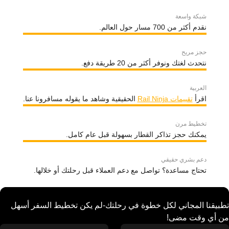
شبكة واسعة
نقدم أكثر من 700 مسار حول العالم.
حجز مريح
نتحدث لغتك ونوفر أكثر من 20 طريقة دفع.
العربية
اقرأ
تقييمات Rail Ninja
الحقيقية وشاهد ما يقوله مسافرونا عنا.
تخطيط مرن
يمكنك حجز تذاكر القطار بسهولة قبل عام كامل.
دعم بشري حقيقي
تحتاج مساعدة؟ تواصل مع دعم العملاء قبل رحلتك أو خلالها.
تطبيقنا المجاني لكل خطوة في رحلتك-لم يكن تخطيط السفر أسهل
من أي وقت مضى!