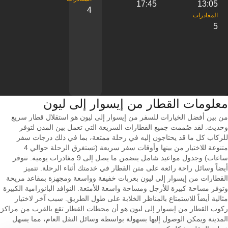
17:45
13:05
4
5
معلومات القطار من ‎إيسوار إلى ‎ليون
من بين أفضل الخيارات للسفر من إيسوار إلى ليون هو استقلال قطار سريع
وحديث. لقد صُممت جميع القطارات السريعة التي تعمل بين المدن لتوفر
للركاب كل ما قد يحتاجون إليه في رحلة ممتعة، بما في ذلك درجات سفر
متنوعة للاختيار من بينها وأوقات سفر سريعة (تستغرق الرحلة حوالي 4
ساعات) وجدول مواعيد شامل يتضمن ما يصل إلى 9 مغادرات يومية. تتوفر
أيضاً وسائل راحة رائعة على متن القطار في خدمتك أثناء الرحلة. تتميز
القطارات من إيسوار إلى ليون بعربات خفيفة وواسعة ومجهزة بمقاعد مريحة
وتوفر مساحة كبيرة للأرجل ومساحة واسعة للأمتعة. النوافذ البانورامية الكبيرة
مثالية أيضاً للاستمتاع بالمناظر الخلابة على طول الطريق. سبب آخر لاختيار
ركوب القطار من إيسوار إلى ليون هو أن محطات القطار تقع بالقرب من مراكز
المدينة ويمكن الوصول إليها بسهولة بواسطة وسائل النقل العام، مما يسهل