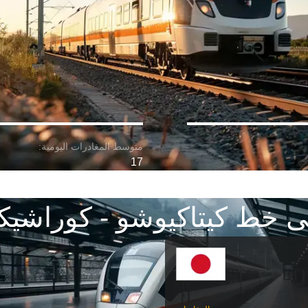
17
ى خط كيتاكيوشو - كوراشيك