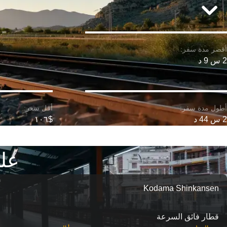
2 س 9 د
2 س 44 د
$١٠٦
عل
Kodama Shinkansen
قطار فائق السرعة