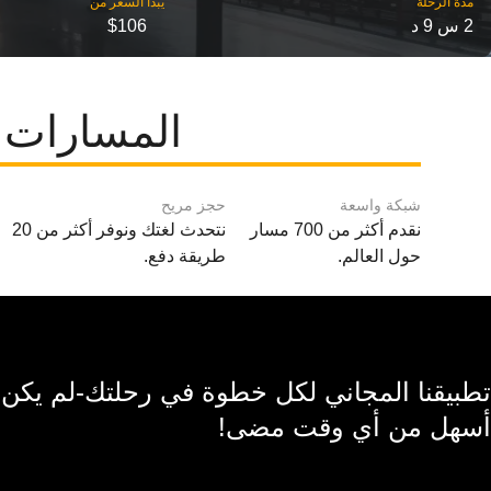
مدة الرحلة
2 س 9 د
$106
المسارات 
شبكة واسعة
حجز مريح
نقدم أكثر من 700 مسار
نتحدث لغتك ونوفر أكثر من 20
حول العالم.
طريقة دفع.
تطبيقنا المجاني لكل خطوة في رحلتك-لم يكن
أسهل من أي وقت مضى!