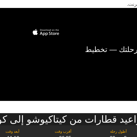
رنت.
 رحلتك — تخطيط
عيد قطارات من كيتاكيوشو إلى ك