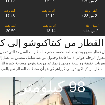
2 س 29 د
06:25
11:12
2 س 33 د
12:12
17:48
2 س 44 د
18:14
20:50
كيتاكيوشو إلى ‎كوراشيكي
 قطار سريع وحديث. لقد صُممت جميع القطارات السريعة التي تعمل بين
ربات خفيفة وواسعة ومجهزة بمقاعد مريحة وتوفر مساحة كبيرة للأرجل وم
 القطار من كيتاكيوشو إلى كوراشيكي هو أن محطات القطار تقع بالقرب
98 كيلومتر