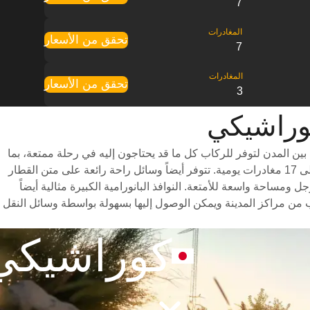
7
تحقق من الأسعار
7
تحقق من الأسعار
3
 المدن لتوفر للركاب كل ما قد يحتاجون إليه في رحلة ممتعة، بما
في ذلك درجات سفر متنوعة للاختيار من بينها وأوقات سفر سريعة (تستغرق الرحلة حوالي 2 ساعات) وجدول مواعيد شامل يتضمن ما يصل إلى 17 مغادرات يومية. تتوفر أيضاً وسائل راحة رائعة على متن القطار
ساحة واسعة للأمتعة. النوافذ البانورامية الكبيرة مثالية أيضاً
 من مراكز المدينة ويمكن الوصول إليها بسهولة بواسطة وسائل النقل
كوراشيكي