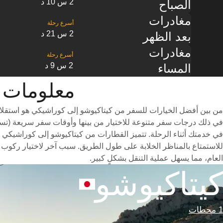
2 س 10 د
الصباح
مغادرات
2 س 21 د
بعد الظهر
مغادرات
2 س 9 د
المساء
معلومات القطار من ‎
من بين أفضل الخيارات للسفر من كيتاكيوشو إلى كوراشيكي هو استقلال
في خدمتك أثناء الرحلة. تتميز القطارات من كيتاكيوشو إلى كوراشيكي بع
للاستمتاع بالمناظر الخلابة على طول الطريق. سبب آخر لاختيار ركوب
العام، مما يسهل عملية التنقل بشكلٍ كبير.
كيتاكيوشو
1 محطات