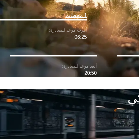
1 محطات
06:25
20:50
ي