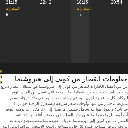
21:15
22:42
18:15
20:54
‎المغادرات
‎المغادرات
6
17
1
معلومات القطار من ‎كوبي إلى ‎هيروشيما
2
3
من بين أفضل الخيارات للسفر من كوبي إلى هيروشيما هو استقلال قطار سريع
وحديث. لقد صُممت جميع القطارات السريعة التي تعمل بين المدن لتوفر
للركاب كل ما قد يحتاجون إليه في رحلة ممتعة، بما في ذلك درجات سفر
متنوعة للاختيار من بينها وأوقات سفر سريعة (تستغرق الرحلة حوالي 1
ساعات) وجدول مواعيد شامل يتضمن ما يصل إلى 87 مغادرات يومية. تتوفر
أيضاً وسائل راحة رائعة على متن القطار في خدمتك أثناء الرحلة. تتميز
القطارات من كوبي إلى هيروشيما بعربات خفيفة وواسعة ومجهزة بمقاعد
مريحة وتوفر مساحة كبيرة للأرجل ومساحة واسعة للأمتعة. النوافذ البانورامية