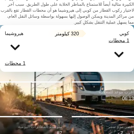
الكبيرة مثالية أيضاً للاستمتاع بالمناظر الخلابة على طول الطريق. سبب آخر
لاختيار ركوب القطار من كوبي إلى هيروشيما هو أن محطات القطار تقع بالقرب
من مراكز المدينة ويمكن الوصول إليها بسهولة بواسطة وسائل النقل العام،
مما يسهل عملية التنقل بشكلٍ كبير.
كوبي
هيروشيما
320 كيلومتر
1 محطات
1 محطات
$١٠٠
06:13
1 س 7 د
87