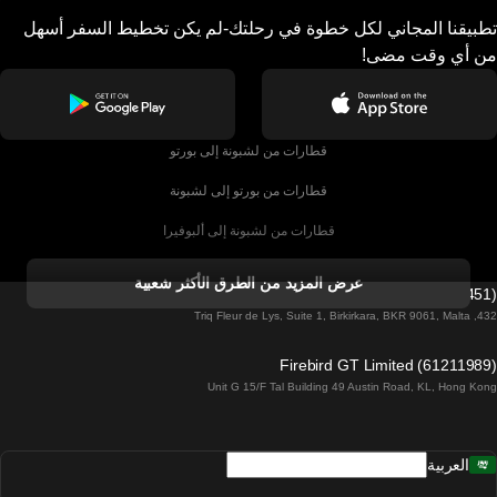
تطبيقنا المجاني لكل خطوة في رحلتك-لم يكن تخطيط السفر أسهل
من أي وقت مضى!
قطارات من لشبونة إلى بورتو
قطارات من بورتو إلى لشبونة
قطارات من لشبونة إلى ألبوفيرا
قطارات من ألبوفيرا إلى لشبونة
عرض المزيد من الطرق الأكثر شعبية
Firebird GT Limited (OC 1451)
قطارات من لشبونة إلى لاغوس
432, Triq Fleur de Lys, Suite 1, Birkirkara, BKR 9061, Malta
قطارات من لاغوس إلى لشبونة
Firebird GT Limited (61211989)
Unit G 15/F Tal Building 49 Austin Road, KL, Hong Kong
قطارات من لشبونة إلى مدريد
قطارات من مدريد إلى لشبونة
العربية
قطارات من لشبونة إلى فارو