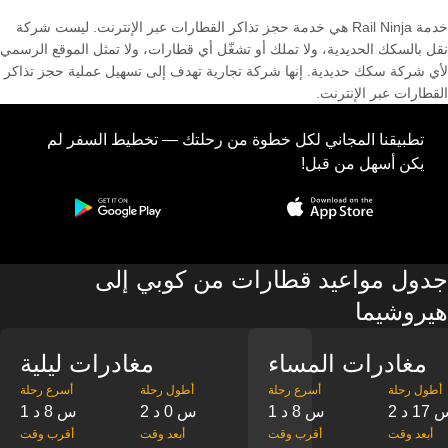
خدمة Rail Ninja هي خدمة حجز تذاكر القطارات عبر الإنترنت. ليست شركة
نقل بالسكك الحديدية، ولا تملك أو تشغّل أي قطارات، ولا تمثل الموقع الرسمي
لأي شركة سكك حديدية. إنها شركة تجارية تهدف إلى تسهيل عملية حجز تذاكر
القطارات عبر الإنترنت.
تطبيقنا المجاني لكل خطوة من رحلتك — تخطيط السفر لم
يكن أسهل من قبل!
جدول مواعيد قطارات من كوبي إلى
هيروشيما
مغادرات المساء
مغادرات ليلية
‎أطول رحلة
‎أسرع رحلة
‎أطول رحلة
‎أسرع رحلة
س 17 د
1 س 8 د
2 س 0 د
1 س 8 د
‎أبعد وقت
‎أقرب وقت
‎أبعد وقت
‎أقرب وقت