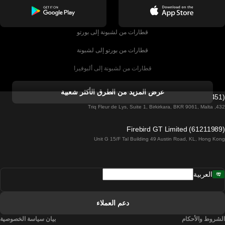
قطارات من لشبونة إلى بورتو
قطارات من بورتو إلى لشبونة
قطارات من لشبونة إلى ألبوفيرا
قطارات من ألبوفيرا إلى لشبونة
عرض المزيد من الطرق الأكثر شعبية
Firebird GT Limited (OC 1451)
قطارات من لشبونة إلى لاغوس
432, Triq Fleur de Lys, Suite 1, Birkirkara, BKR 9061, Malta
قطارات من لاغوس إلى لشبونة
Firebird GT Limited (61211989)
Unit G 15/F Tal Building 49 Austin Road, KL, Hong Kong
قطارات من لشبونة إلى مدريد
قطارات من مدريد إلى لشبونة
العربية
قطارات من لشبونة إلى فارو
قطارات من فارو إلى لشبونة
دعم العملاء
قطارات من لشبونة إلى كويمبرا
الشروط والأحكام
بيان سياسة الخصوصية