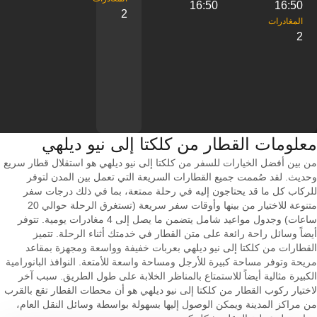
16:50
16:50
2
2
معلومات القطار من ‎كلكتا إلى ‎نيو ديلهي
من بين أفضل الخيارات للسفر من كلكتا إلى نيو ديلهي هو استقلال قطار سريع
وحديث. لقد صُممت جميع القطارات السريعة التي تعمل بين المدن لتوفر
للركاب كل ما قد يحتاجون إليه في رحلة ممتعة، بما في ذلك درجات سفر
متنوعة للاختيار من بينها وأوقات سفر سريعة (تستغرق الرحلة حوالي 20
ساعات) وجدول مواعيد شامل يتضمن ما يصل إلى 4 مغادرات يومية. تتوفر
أيضاً وسائل راحة رائعة على متن القطار في خدمتك أثناء الرحلة. تتميز
القطارات من كلكتا إلى نيو ديلهي بعربات خفيفة وواسعة ومجهزة بمقاعد
مريحة وتوفر مساحة كبيرة للأرجل ومساحة واسعة للأمتعة. النوافذ البانورامية
الكبيرة مثالية أيضاً للاستمتاع بالمناظر الخلابة على طول الطريق. سبب آخر
لاختيار ركوب القطار من كلكتا إلى نيو ديلهي هو أن محطات القطار تقع بالقرب
من مراكز المدينة ويمكن الوصول إليها بسهولة بواسطة وسائل النقل العام،