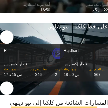
22 س 5 د
16:50
على خط كلكتا - نيو ديلهي
R
Rajdhani
قطار إكسبرس
قطار إكسبرس
‎يبدأ السعر من
مدة الرحلة
‎المغادرات
‎يبدأ السعر من
مدة الرحلة
$67
18 س 0 د
2
$46
17 س 15 د
المسارات الشائعة من كلكتا إلى نيو ديلهي