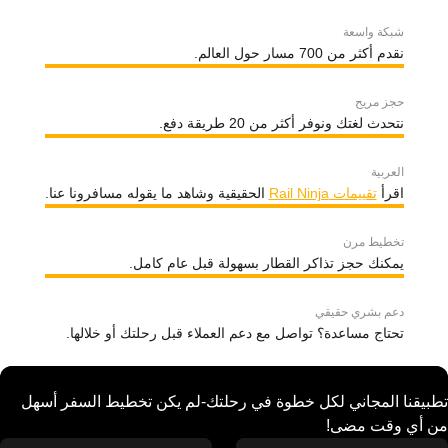
شبكة واسعة
نقدم أكثر من 700 مسار حول العالم.
حجز مريح
نتحدث لغتك ونوفر أكثر من 20 طريقة دفع.
العربية
اقرأ
تقييمات Rail Ninja
الحقيقية وشاهد ما يقوله مسافرونا عنا.
تخطيط مرن
يمكنك حجز تذاكر القطار بسهولة قبل عام كامل.
دعم بشري حقيقي
تحتاج مساعدة؟ تواصل مع دعم العملاء قبل رحلتك أو خلالها.
تطبيقنا المجاني لكل خطوة في رحلتك-لم يكن تخطيط السفر أسهل
من أي وقت مضى!