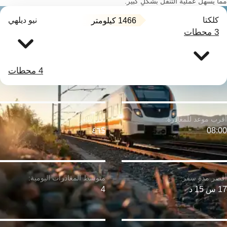
مما يسهل عملية التنقل بشكلٍ كبير.
كلكتا
نيو ديلهي
1466 كيلومتر
3 محطات
4 محطات
$٤٦
08:00
17 س 15 د
4