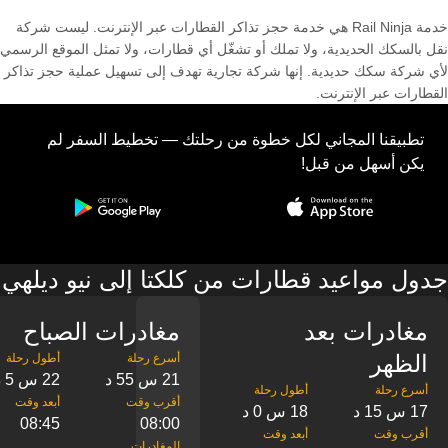
خدمة Rail Ninja هي خدمة حجز تذاكر القطارات عبر الإنترنت. ليست شركة
نقل بالسكك الحديدية، ولا تملك أو تشغّل أي قطارات، ولا تمثل الموقع الرسمي
لأي شركة سكك حديدية. إنها شركة تجارية تهدف إلى تسهيل عملية حجز تذاكر
القطارات عبر الإنترنت.
تطبيقنا المجاني لكل خطوة من رحلتك — تخطيط السفر لم
يكن أسهل من قبل!
جدول مواعيد قطارات من كلكتا إلى نيو ديلهي
مغادرات بعد
مغادرات الصباح
الظهر
21 س 55 د
22 س 5 د
17 س 15 د
18 س 0 د
08:45
08:00