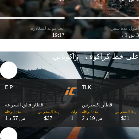
3 س 1 د
19:17
على خط كراكوف - زاكوباني
EIP
TLK
قطار إكسبرس
قطار فائق السرعة
‎يبدأ السعر من
مدة الرحلة
‎المغادرات
‎يبدأ السعر من
مدة الرحلة
$31
2 س 19 د
1
$37
1 س 57 د