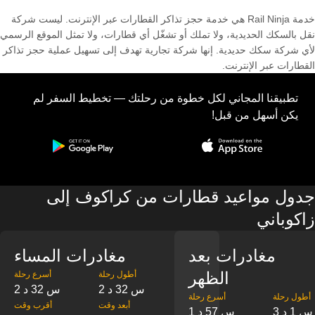
خدمة Rail Ninja هي خدمة حجز تذاكر القطارات عبر الإنترنت. ليست شركة
نقل بالسكك الحديدية، ولا تملك أو تشغّل أي قطارات، ولا تمثل الموقع الرسمي
لأي شركة سكك حديدية. إنها شركة تجارية تهدف إلى تسهيل عملية حجز تذاكر
القطارات عبر الإنترنت.
تطبيقنا المجاني لكل خطوة من رحلتك — تخطيط السفر لم
يكن أسهل من قبل!
جدول مواعيد قطارات من كراكوف إلى
زاكوباني
مغادرات بعد
مغادرات المساء
الظهر
‎أطول رحلة
‎أسرع رحلة
2 س 32 د
2 س 32 د
‎أطول رحلة
‎أسرع رحلة
‎أبعد وقت
‎أقرب وقت
3 س 1 د
1 س 57 د