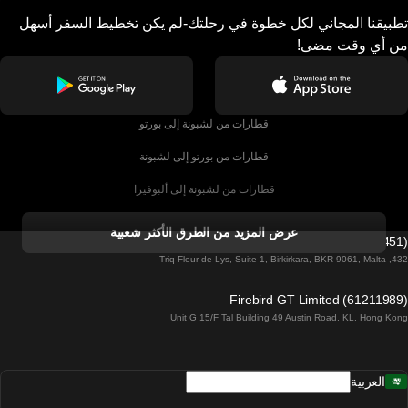
تطبيقنا المجاني لكل خطوة في رحلتك-لم يكن تخطيط السفر أسهل
من أي وقت مضى!
قطارات من لشبونة إلى بورتو
قطارات من بورتو إلى لشبونة
قطارات من لشبونة إلى ألبوفيرا
قطارات من ألبوفيرا إلى لشبونة
عرض المزيد من الطرق الأكثر شعبية
Firebird GT Limited (OC 1451)
قطارات من لشبونة إلى لاغوس
432, Triq Fleur de Lys, Suite 1, Birkirkara, BKR 9061, Malta
قطارات من لاغوس إلى لشبونة
Firebird GT Limited (61211989)
Unit G 15/F Tal Building 49 Austin Road, KL, Hong Kong
قطارات من لشبونة إلى مدريد
قطارات من مدريد إلى لشبونة
العربية
قطارات من لشبونة إلى فارو