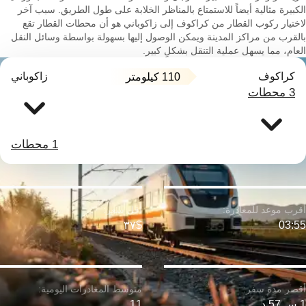
الكبيرة مثالية أيضاً للاستمتاع بالمناظر الخلابة على طول الطريق. سبب آخر
لاختيار ركوب القطار من كراكوف إلى زاكوباني هو أن محطات القطار تقع
بالقرب من مراكز المدينة ويمكن الوصول إليها بسهولة بواسطة وسائل النقل
العام، مما يسهل عملية التنقل بشكلٍ كبير.
كراكوف
زاكوباني
110 كيلومتر
3 محطات
1 محطات
$٣٧
03:55
1 س 57 د
11