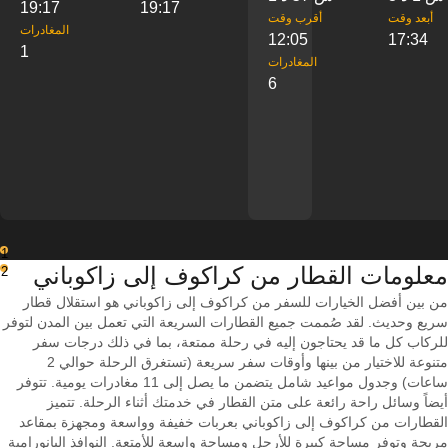
19:17
19:17
‎أبعد وقت
‎أقرب وقت
‎المغادرات
12:05
17:34
1
‎المغادرات
6
1
معلومات القطار من ‎كراكوف إلى ‎زاكوباني
2
من بين أفضل الخيارات للسفر من كراكوف إلى زاكوباني هو استقلال قطار
سريع وحديث. لقد صُممت جميع القطارات السريعة التي تعمل بين المدن لتوفر
للركاب كل ما قد يحتاجون إليه في رحلة ممتعة، بما في ذلك درجات سفر
متنوعة للاختيار من بينها وأوقات سفر سريعة (تستغرق الرحلة حوالي 2
ساعات) وجدول مواعيد شامل يتضمن ما يصل إلى 11 مغادرات يومية. تتوفر
أيضاً وسائل راحة رائعة على متن القطار في خدمتك أثناء الرحلة. تتميز
القطارات من كراكوف إلى زاكوباني بعربات خفيفة وواسعة ومجهزة بمقاعد
مريحة وتوفر مساحة كبيرة للأرجل ومساحة واسعة للأمتعة. النوافذ البانورامية