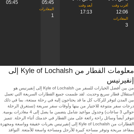
05:45
05:45
17:13
12:06
1
3
معلومات القطار من ‎Kyle of Lochalsh إلى
من بين أفضل الخيارات للسفر من Kyle of Lochalsh إلى إنفيرنيس هو
استقلال قطار سريع وحديث. لقد صُممت جميع القطارات السريعة التي تعمل
بين المدن لتوفر للركاب كل ما قد يحتاجون إليه في رحلة ممتعة، بما في ذلك
درجات سفر متنوعة للاختيار من بينها وأوقات سفر سريعة (تستغرق الرحلة
حوالي 3 ساعات) وجدول مواعيد شامل يتضمن ما يصل إلى 4 مغادرات يومية.
تتوفر أيضاً وسائل راحة رائعة على متن القطار في خدمتك أثناء الرحلة. تتميز
القطارات من Kyle of Lochalsh إلى إنفيرنيس بعربات خفيفة وواسعة ومجهزة
بمقاعد مريحة وتوفر مساحة كبيرة للأرجل ومساحة واسعة للأمتعة. النوافذ