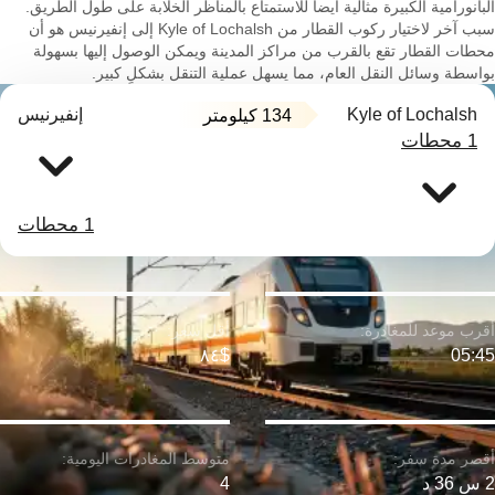
البانورامية الكبيرة مثالية أيضاً للاستمتاع بالمناظر الخلابة على طول الطريق.
سبب آخر لاختيار ركوب القطار من Kyle of Lochalsh إلى إنفيرنيس هو أن
محطات القطار تقع بالقرب من مراكز المدينة ويمكن الوصول إليها بسهولة
بواسطة وسائل النقل العام، مما يسهل عملية التنقل بشكلٍ كبير.
Kyle of Lochalsh
إنفيرنيس
134 كيلومتر
1 محطات
1 محطات
$٨٤
05:45
2 س 36 د
4