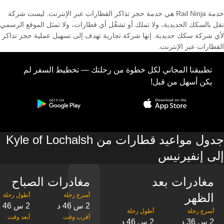
خدمة Rail Ninja هي خدمة حجز تذاكر القطارات عبر الإنترنت. ليست شركة
نقل بالسكك الحديدية، ولا تملك أو تشغّل أي قطارات، ولا تمثل الموقع الرسمي
لأي شركة سكك حديدية. إنها شركة تجارية تهدف إلى تسهيل عملية حجز تذاكر
القطارات عبر الإنترنت.
تطبيقنا المجاني لكل خطوة من رحلتك — تخطيط السفر لم
يكن أسهل من قبل!
جدول مواعيد قطارات من Kyle of Lochalsh
إلى إنفيرنيس
مغادرات بعد
مغادرات الصباح
الظهر
2 س 46 د
2 س 46 د
2 س 36 د
2 س 46 د