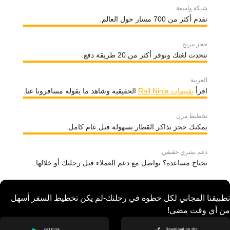
شبكة واسعة
نقدم أكثر من 700 مسار حول العالم.
حجز مريح
نتحدث لغتك ونوفر أكثر من 20 طريقة دفع.
العربية
اقرأ
تقييمات Rail Ninja
الحقيقية وشاهد ما يقوله مسافرونا عنا.
تخطيط مرن
يمكنك حجز تذاكر القطار بسهولة قبل عام كامل.
دعم بشري حقيقي
تحتاج مساعدة؟ تواصل مع دعم العملاء قبل رحلتك أو خلالها.
تطبيقنا المجاني لكل خطوة في رحلتك-لم يكن تخطيط السفر أسهل
من أي وقت مضى!