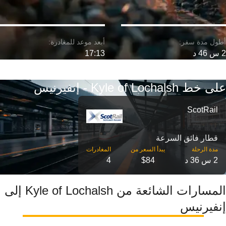
2 س 46 د
17:13
على خط Kyle of Lochalsh - إنفيرنيس
ScotRail
قطار فائق السرعة
مدة الرحلة
2 س 36 د
$84
4
المسارات الشائعة من Kyle of Lochalsh إلى
إنفيرنيس