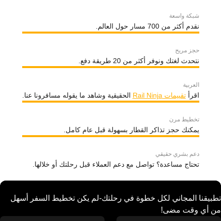
شبكة واسعة
نقدم أكثر من 700 مسار حول العالم.
حجز مريح
نتحدث لغتك ونوفر أكثر من 20 طريقة دفع.
العربية
اقرأ
تقييمات Rail Ninja
الحقيقية وشاهد ما يقوله مسافرونا عنا.
تخطيط مرن
يمكنك حجز تذاكر القطار بسهولة قبل عام كامل.
دعم بشري حقيقي
تحتاج مساعدة؟ تواصل مع دعم العملاء قبل رحلتك أو خلالها.
تطبيقنا المجاني لكل خطوة في رحلتك-لم يكن تخطيط السفر أسهل
من أي وقت مضى!