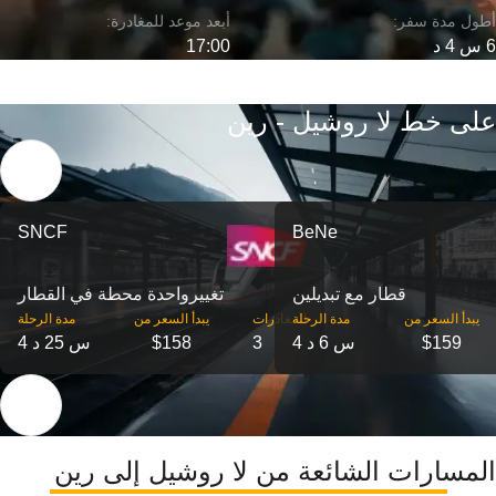
6 س 4 د
17:00
على خط لا روشيل - رين
SNCF
BeNe
قطار مع تبديلين
تغییرواحدة محطة في القطار
‎يبدأ السعر من
مدة الرحلة
‎المغادرات
‎يبدأ السعر من
مدة الرحلة
$159
4 س 6 د
3
$158
4 س 25 د
المسارات الشائعة من لا روشيل إلى رين