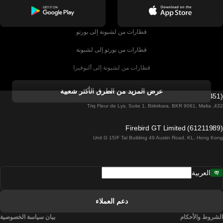
قطارات من لشبونة إلى بورتو
قطارات من بورتو إلى لشبونة
قطارات من لشبونة إلى ألبوفيرا
قطارات من ألبوفيرا إلى لشبونة
عرض المزيد من الطرق الأكثر شعبية
Firebird GT Limited (OC 1451)
قطارات من لشبونة إلى لاغوس
432, Triq Fleur de Lys, Suite 1, Birkirkara, BKR 9061, Malta
قطارات من لاغوس إلى لشبونة
Firebird GT Limited (61211989)
Unit G 15/F Tal Building 49 Austin Road, KL, Hong Kong
قطارات من لشبونة إلى مدريد
قطارات من مدريد إلى لشبونة
العربية
قطارات من لشبونة إلى فارو
قطارات من فارو إلى لشبونة
دعم العملاء
قطارات من لشبونة إلى كويمبرا
الشروط والأحكام
بيان سياسة الخصوصية