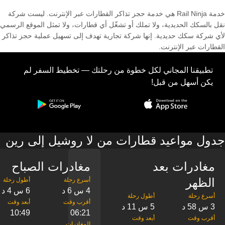
خدمة Rail Ninja هي خدمة حجز تذاكر القطارات عبر الإنترنت. ليست شركة
نقل بالسكك الحديدية، ولا تملك أو تشغّل أي قطارات، ولا تمثل الموقع الرسمي
لأي شركة سكك حديدية. إنها شركة تجارية تهدف إلى تسهيل عملية حجز تذاكر
القطارات عبر الإنترنت.
تطبيقنا المجاني لكل خطوة من رحلتك — تخطيط السفر لم
يكن أسهل من قبل!
جدول مواعيد قطارات من لا روشيل إلى رين
مغادرات بعد
مغادرات الصباح
الظهر
4 س 6 د
6 س 4 د
3 س 58 د
5 س 11 د
10:49
06:21