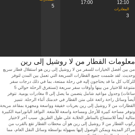
17:00
12:10
5
3
معلومات القطار من ‎لا روشيل إلى ‎رين
من بين أفضل الخيارات للسفر من لا روشيل إلى رين هو استقلال قطار سريع
وحديث. لقد صُممت جميع القطارات السريعة التي تعمل بين المدن لتوفر
للركاب كل ما قد يحتاجون إليه في رحلة ممتعة، بما في ذلك درجات سفر
متنوعة للاختيار من بينها وأوقات سفر سريعة (تستغرق الرحلة حوالي 5
ساعات) وجدول مواعيد شامل يتضمن ما يصل إلى 8 مغادرات يومية. تتوفر
أيضاً وسائل راحة رائعة على متن القطار في خدمتك أثناء الرحلة. تتميز
القطارات من لا روشيل إلى رين بعربات خفيفة وواسعة ومجهزة بمقاعد مريحة
وتوفر مساحة كبيرة للأرجل ومساحة واسعة للأمتعة. النوافذ البانورامية الكبيرة
مثالية أيضاً للاستمتاع بالمناظر الخلابة على طول الطريق. سبب آخر لاختيار
ركوب القطار من لا روشيل إلى رين هو أن محطات القطار تقع بالقرب من
مراكز المدينة ويمكن الوصول إليها بسهولة بواسطة وسائل النقل العام، مما