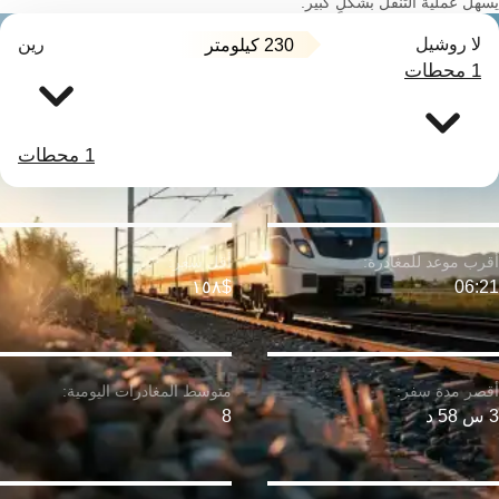
يسهل عملية التنقل بشكلٍ كبير.
لا روشيل
رين
230 كيلومتر
1 محطات
1 محطات
$١٥٨
06:21
3 س 58 د
8