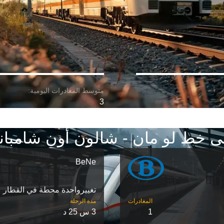
3
ى خط لو مان - شالون أون شامبان
BeNe
تغییرواحدة محطة في القطار
مدة الرحلة
1
3 س 25 د