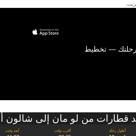
رنت.
 رحلتك — تخطيط
 قطارات من لو مان إلى شالون أ