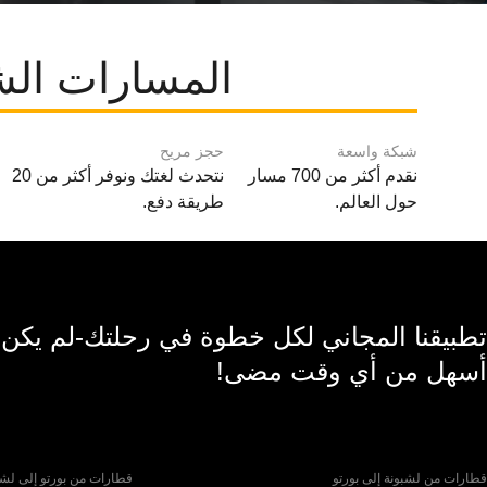
المسارات الش
شبكة واسعة
حجز مريح
نقدم أكثر من 700 مسار
نتحدث لغتك ونوفر أكثر من 20
حول العالم.
طريقة دفع.
تطبيقنا المجاني لكل خطوة في رحلتك-لم يكن
أسهل من أي وقت مضى!
قطارات من لشبونة إلى بورتو
قطارات من بورتو إلى لشب