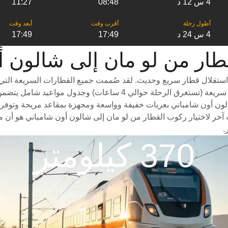
4 س 12 د
08:48
11:27
4 س 24 د
17:49
17:49
 ‎شالون أون شامباني
ستقلال قطار سريع وحديث. لقد صُممت جميع القطارات السريعة التي ت
الون أون شامباني بعربات خفيفة وواسعة ومجهزة بمقاعد مريحة وتوفر م
بب آخر لاختيار ركوب القطار من لو مان إلى شالون أون شامباني هو أن 
.
370 كيلومتر