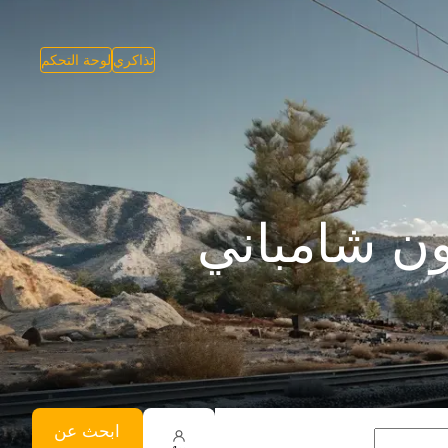
تذاكري
لوحة التحكم
ون شامباني
ابحث عن