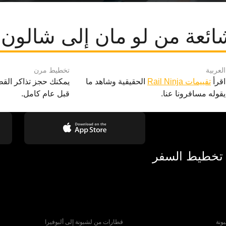
ائعة من لو مان إلى شالون 
العربية
تخطيط مرن
اقرأ
تقييمات Rail Ninja
الحقيقية وشاهد ما
يمكنك حجز تذاكر القط
يقوله مسافرونا عنا.
قبل عام كامل.
 تخطيط السفر
ونة
قطارات من لشبونة إلى ألبوفيرا