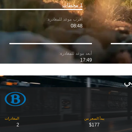
1 محطات
08:48
17:49
ي
2
$177