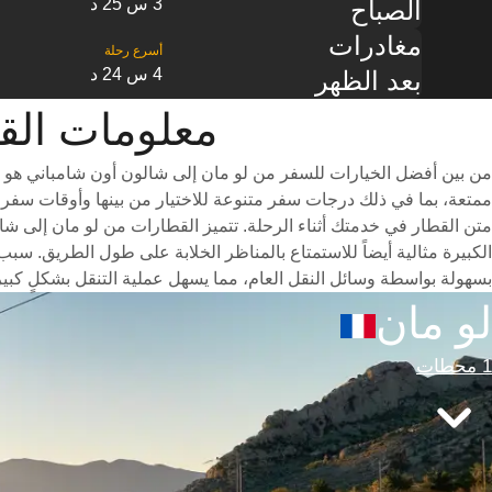
3 س 25 د
الصباح
مغادرات
4 س 24 د
بعد الظهر
معلومات القطار من ‎لو مان إلى
من بين أفضل الخيارات للسفر من لو مان إلى شالون أون شامباني هو ا
متن القطار في خدمتك أثناء الرحلة. تتميز القطارات من لو مان إلى ش
الكبيرة مثالية أيضاً للاستمتاع بالمناظر الخلابة على طول الطريق. س
بسهولة بواسطة وسائل النقل العام، مما يسهل عملية التنقل بشكلٍ كبير
لو مان
1 محطات