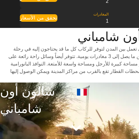
2
تحقق من الأسعار
1
عمل بين المدن لتوفر للركاب كل ما قد يحتاجون إليه في رحلة
ممتعة، بما في ذلك درجات سفر متنوعة للاختيار من بينها وأوقات سفر سريعة (تستغرق الرحلة حوالي 4 ساعات) وجدول مواعيد شامل يتضمن ما يصل إلى 3 مغادرات يومية. تتوفر أيضاً وسائل راحة رائعة على
ساحة كبيرة للأرجل ومساحة واسعة للأمتعة. النوافذ البانورامية
محطات القطار تقع بالقرب من مراكز المدينة ويمكن الوصول إليها
شالون أون
شامباني