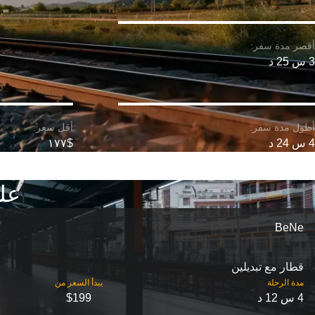
3 س 25 د
4 س 24 د
$١٧٧
عل
BeNe
قطار مع تبديلين
مدة الرحلة
4 س 12 د
$199