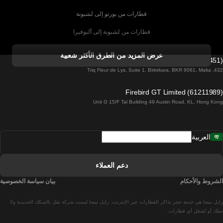
قطارات من بورتو إلى لشبونة
قطارات من لشبونة إلى ألبوفيرا
قطارات من ألبوفيرا إلى لشبونة
عرض المزيد من الطرق الأكثر شعبية
Firebird GT Limited (OC 1451)
قطارات من لشبونة إلى لاغوس
432, Triq Fleur de Lys, Suite 1, Birkirkara, BKR 9061, Malta
قطارات من لاغوس إلى لشبونة
Firebird GT Limited (61211989)
Unit G 15/F Tal Building 49 Austin Road, KL, Hong Kong
قطارات من لشبونة إلى مدريد
قطارات من مدريد إلى لشبونة
العربية
قطارات من لشبونة إلى فارو
قطارات من فارو إلى لشبونة
دعم العملاء
قطارات من لشبونة إلى كويمبرا
الشروط والأحكام
بيان سياسة الخصوصية
قطارات من كويمبرا إلى لشبونة
رايل نينجا هي خدمة حجز تذاكر القطارات عبر الإنترنت. رايل نينجا ليست شركة نقل بالسكك الحديدية ولا
قطارات من برشلونة إلى مدريد
تملك أو تُشغل أي قطارات.