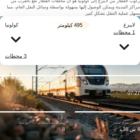
ركوب القطار من لايبزغ إلى كولونيا هو أن محطات القطار تقع بالقرب من
مراكز المدينة ويمكن الوصول إليها بسهولة بواسطة وسائل النقل العام، مما
يسهل عملية التنقل بشكلٍ كبير.
لايبزغ
كولونيا
495 كيلومتر
1 محطات
3 محطات
$١٣٦
07:27
4 س 38 د
8