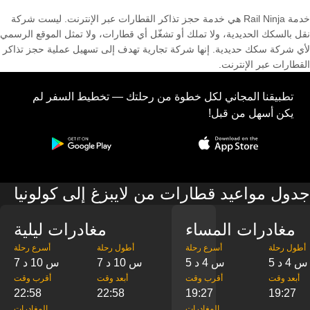
خدمة Rail Ninja هي خدمة حجز تذاكر القطارات عبر الإنترنت. ليست شركة
نقل بالسكك الحديدية، ولا تملك أو تشغّل أي قطارات، ولا تمثل الموقع الرسمي
لأي شركة سكك حديدية. إنها شركة تجارية تهدف إلى تسهيل عملية حجز تذاكر
القطارات عبر الإنترنت.
تطبيقنا المجاني لكل خطوة من رحلتك — تخطيط السفر لم
يكن أسهل من قبل!
جدول مواعيد قطارات من لايبزغ إلى كولونيا
مغادرات المساء
مغادرات ليلية
‎أطول رحلة
‎أسرع رحلة
‎أطول رحلة
‎أسرع رحلة
5 س 4 د
5 س 4 د
7 س 10 د
7 س 10 د
‎أبعد وقت
‎أقرب وقت
‎أبعد وقت
‎أقرب وقت
22:58
22:58
19:27
19:27
‎المغادرات
‎المغادرات