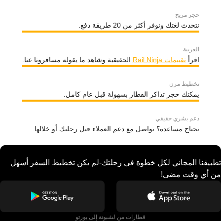
حجز مريح
نتحدث لغتك ونوفر أكثر من 20 طريقة دفع.
العربية
اقرأ
تقييمات Rail Ninja
الحقيقية وشاهد ما يقوله مسافرونا عنا.
تخطيط مرن
يمكنك حجز تذاكر القطار بسهولة قبل عام كامل.
دعم بشري حقيقي
تحتاج مساعدة؟ تواصل مع دعم العملاء قبل رحلتك أو خلالها.
تطبيقنا المجاني لكل خطوة في رحلتك-لم يكن تخطيط السفر أسهل
من أي وقت مضى!
قطارات من لشبونة إلى بورتو