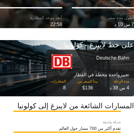
7 س 10 د
22:58
على خط لايبزغ - كولونيا
Deutsche Bahn
تغییرواحدة محطة في القطار
مدة الرحلة
4 س 38 د
$136
8
المسارات الشائعة من لايبزغ إلى كولونيا
شبكة واسعة
نقدم أكثر من 700 مسار حول العالم.