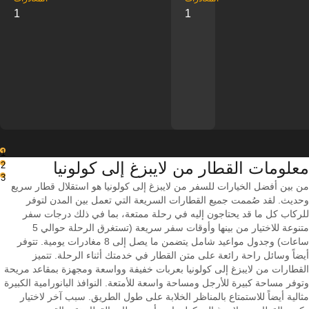
1
1
1
معلومات القطار من ‎لايبزغ إلى ‎كولونيا
2
3
من بين أفضل الخيارات للسفر من لايبزغ إلى كولونيا هو استقلال قطار سريع
وحديث. لقد صُممت جميع القطارات السريعة التي تعمل بين المدن لتوفر
للركاب كل ما قد يحتاجون إليه في رحلة ممتعة، بما في ذلك درجات سفر
متنوعة للاختيار من بينها وأوقات سفر سريعة (تستغرق الرحلة حوالي 5
ساعات) وجدول مواعيد شامل يتضمن ما يصل إلى 8 مغادرات يومية. تتوفر
أيضاً وسائل راحة رائعة على متن القطار في خدمتك أثناء الرحلة. تتميز
القطارات من لايبزغ إلى كولونيا بعربات خفيفة وواسعة ومجهزة بمقاعد مريحة
وتوفر مساحة كبيرة للأرجل ومساحة واسعة للأمتعة. النوافذ البانورامية الكبيرة
مثالية أيضاً للاستمتاع بالمناظر الخلابة على طول الطريق. سبب آخر لاختيار