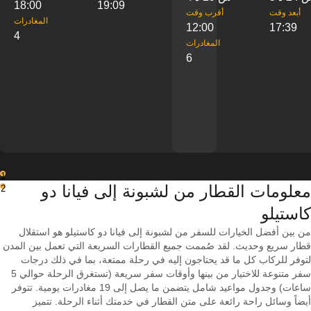
18:00
19:09
‎أبعد وقت
‎أقرب وقت
‎المغادرات
12:00
17:39
4
‎المغادرات
6
1
معلومات القطار من ‎لشبونة إلى ‎فيانا دو
2
كاستيلو
من بين أفضل الخيارات للسفر من لشبونة إلى فيانا دو كاستيلو هو استقلال
قطار سريع وحديث. لقد صُممت جميع القطارات السريعة التي تعمل بين المدن
لتوفر للركاب كل ما قد يحتاجون إليه في رحلة ممتعة، بما في ذلك درجات
سفر متنوعة للاختيار من بينها وأوقات سفر سريعة (تستغرق الرحلة حوالي 5
ساعات) وجدول مواعيد شامل يتضمن ما يصل إلى 19 مغادرات يومية. تتوفر
أيضاً وسائل راحة رائعة على متن القطار في خدمتك أثناء الرحلة. تتميز