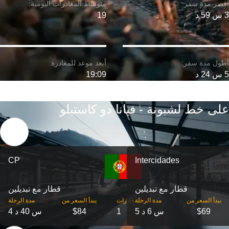
3 س 59 د
19
5 س 24 د
19:09
على خط لشبونة - فيانا دو كاستيلو
CP
Intercidades
قطار مع تبديلين
قطار مع تبديلين
‎يبدأ السعر من
مدة الرحلة
‎المغادرات
‎يبدأ السعر من
مدة الرحلة
$69
5 س 6 د
1
$84
4 س 40 د