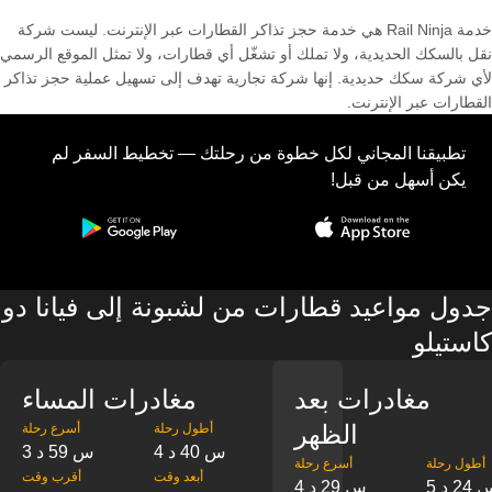
خدمة Rail Ninja هي خدمة حجز تذاكر القطارات عبر الإنترنت. ليست شركة
نقل بالسكك الحديدية، ولا تملك أو تشغّل أي قطارات، ولا تمثل الموقع الرسمي
لأي شركة سكك حديدية. إنها شركة تجارية تهدف إلى تسهيل عملية حجز تذاكر
القطارات عبر الإنترنت.
تطبيقنا المجاني لكل خطوة من رحلتك — تخطيط السفر لم
يكن أسهل من قبل!
جدول مواعيد قطارات من لشبونة إلى فيانا دو
كاستيلو
مغادرات بعد
مغادرات المساء
الظهر
‎أطول رحلة
‎أسرع رحلة
4 س 40 د
3 س 59 د
‎أطول رحلة
‎أسرع رحلة
‎أبعد وقت
‎أقرب وقت
س 24 د
4 س 29 د