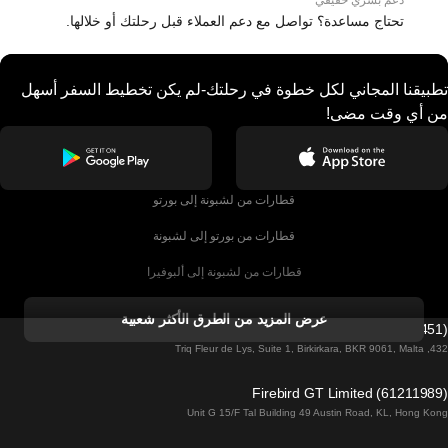
دعم بشري حقيقي
تحتاج مساعدة؟ تواصل مع دعم العملاء قبل رحلتك أو خلالها.
تطبيقنا المجاني لكل خطوة في رحلتك-لم يكن تخطيط السفر أسهل
من أي وقت مضى!
قطارات من لشبونة إلى بورتو
قطارات من بورتو إلى لشبونة
قطارات من لشبونة إلى ألبوفيرا
قطارات من ألبوفيرا إلى لشبونة
عرض المزيد من الطرق الأكثر شعبية
Firebird GT Limited (OC 1451)
قطارات من لشبونة إلى لاغوس
432, Triq Fleur de Lys, Suite 1, Birkirkara, BKR 9061, Malta
قطارات من لاغوس إلى لشبونة
Firebird GT Limited (61211989)
Unit G 15/F Tal Building 49 Austin Road, KL, Hong Kong
قطارات من لشبونة إلى مدريد