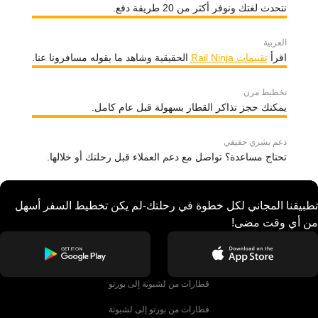
نتحدث لغتك ونوفر أكثر من 20 طريقة دفع.
العربية
اقرأ
تقييمات Rail Ninja
الحقيقية وشاهد ما يقوله مسافرونا عنا.
تخطيط مرن
يمكنك حجز تذاكر القطار بسهولة قبل عام كامل.
دعم بشري حقيقي
تحتاج مساعدة؟ تواصل مع دعم العملاء قبل رحلتك أو خلالها.
تطبيقنا المجاني لكل خطوة في رحلتك-لم يكن تخطيط السفر أسهل
من أي وقت مضى!
قطارات من لشبونة إلى بورتو
قطارات من بورتو إلى لشبونة