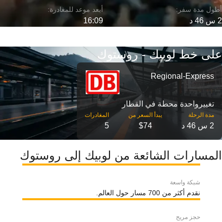
2 س 46 د
16:09
على خط لوبيك - روستوك
Regional-Express
تغییرواحدة محطة في القطار
مدة الرحلة
2 س 46 د
$74
5
المسارات الشائعة من لوبيك إلى روستوك
شبكة واسعة
نقدم أكثر من 700 مسار حول العالم.
حجز مريح