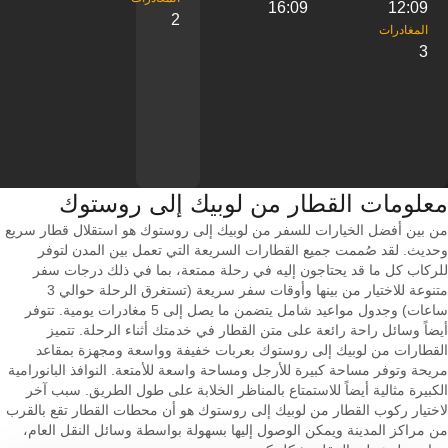
16:09
12:09
2
3
معلومات القطار من ‎لوبيك إلى ‎روستوك
من بين أفضل الخيارات للسفر من لوبيك إلى روستوك هو استقلال قطار سريع
وحديث. لقد صُممت جميع القطارات السريعة التي تعمل بين المدن لتوفر
للركاب كل ما قد يحتاجون إليه في رحلة ممتعة، بما في ذلك درجات سفر
متنوعة للاختيار من بينها وأوقات سفر سريعة (تستغرق الرحلة حوالي 3
ساعات) وجدول مواعيد شامل يتضمن ما يصل إلى 5 مغادرات يومية. تتوفر
أيضاً وسائل راحة رائعة على متن القطار في خدمتك أثناء الرحلة. تتميز
القطارات من لوبيك إلى روستوك بعربات خفيفة وواسعة ومجهزة بمقاعد
مريحة وتوفر مساحة كبيرة للأرجل ومساحة واسعة للأمتعة. النوافذ البانورامية
الكبيرة مثالية أيضاً للاستمتاع بالمناظر الخلابة على طول الطريق. سبب آخر
لاختيار ركوب القطار من لوبيك إلى روستوك هو أن محطات القطار تقع بالقرب
من مراكز المدينة ويمكن الوصول إليها بسهولة بواسطة وسائل النقل العام،