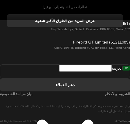
قطارات من لشبونة إلى ألبوفيرا
قطارات من ألبوفيرا إلى لشبونة
عرض المزيد من الطرق الأكثر شعبية
Firebird GT Limited (OC 1451)
قطارات من لشبونة إلى لاغوس
432, Triq Fleur de Lys, Suite 1, Birkirkara, BKR 9061, Malta
قطارات من لاغوس إلى لشبونة
Firebird GT Limited (61211989)
Unit G 15/F Tal Building 49 Austin Road, KL, Hong Kong
قطارات من لشبونة إلى مدريد
قطارات من مدريد إلى لشبونة
العربية
قطارات من لشبونة إلى فارو
قطارات من فارو إلى لشبونة
دعم العملاء
قطارات من لشبونة إلى كويمبرا
الشروط والأحكام
بيان سياسة الخصوصية
قطارات من كويمبرا إلى لشبونة
رايل نينجا هي خدمة حجز تذاكر القطارات عبر الإنترنت. رايل نينجا ليست شركة نقل بالسكك الحديدية ولا
قطارات من برشلونة إلى مدريد
تملك أو تُشغل أي قطارات.
All Rights Reserved © 2026
Rail Ninja ®
قطارات من مدريد إلى برشلونة