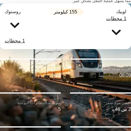
مما يسهل عملية التنقل بشكلٍ كبير.
لوبيك
روستوك
155 كيلومتر
1 محطات
1 محطات
$٧٤
08:09
2 س 46 د
5