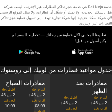
خدمة Rail Ninja هي خدمة حجز تذاكر القطارات عبر الإنترنت. ليست شركة
نقل بالسكك الحديدية، ولا تملك أو تشغّل أي قطارات، ولا تمثل الموقع الرسمي
لأي شركة سكك حديدية. إنها شركة تجارية تهدف إلى تسهيل عملية حجز تذاكر
القطارات عبر الإنترنت.
تطبيقنا المجاني لكل خطوة من رحلتك — تخطيط السفر لم
يكن أسهل من قبل!
جدول مواعيد قطارات من لوبيك إلى روستوك
مغادرات بعد
مغادرات الصباح
الظهر
2 س 46 د
2 س 46 د
2 س 46 د
2 س 46 د
10:09
08:09