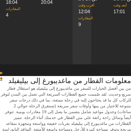
18:04
20:04
‎أبعد وقت
‎أقرب وقت
‎المغادرات
12:04
17:01
4
‎المغادرات
9
1
معلومات القطار من ‎ماغديبورغ إلى ‎بيليفيلد
2
من بين أفضل الخيارات للسفر من ماغديبورغ إلى بيليفيلد هو استقلال قطار
سريع وحديث. لقد صُممت جميع القطارات السريعة التي تعمل بين المدن لتوفر
للركاب كل ما قد يحتاجون إليه في رحلة ممتعة، بما في ذلك درجات سفر
متنوعة للاختيار من بينها وأوقات سفر سريعة (تستغرق الرحلة حوالي 2
ساعات) وجدول مواعيد شامل يتضمن ما يصل إلى 19 مغادرات يومية. تتوفر
أيضاً وسائل راحة رائعة على متن القطار في خدمتك أثناء الرحلة. تتميز
القطارات من ماغديبورغ إلى بيليفيلد بعربات خفيفة وواسعة ومجهزة بمقاعد
مريحة وتوفر مساحة كبيرة للأرجل ومساحة واسعة للأمتعة. النوافذ البانورامية