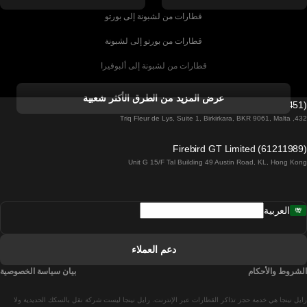
قطارات من لشبونة إلى بورتو
قطارات من بورتو إلى لشبونة
قطارات من لشبونة إلى ألبوفيرا
قطارات من ألبوفيرا إلى لشبونة
عرض المزيد من الطرق الأكثر شعبية
Firebird GT Limited (OC 1451)
قطارات من لشبونة إلى لاغوس
432, Triq Fleur de Lys, Suite 1, Birkirkara, BKR 9061, Malta
قطارات من لاغوس إلى لشبونة
Firebird GT Limited (61211989)
Unit G 15/F Tal Building 49 Austin Road, KL, Hong Kong
قطارات من لشبونة إلى مدريد
قطارات من مدريد إلى لشبونة
العربية
قطارات من لشبونة إلى فارو
قطارات من فارو إلى لشبونة
دعم العملاء
قطارات من لشبونة إلى كويمبرا
الشروط والأحكام
بيان سياسة الخصوصية
قطارات من كويمبرا إلى لشبونة
رايل نينجا هي خدمة حجز تذاكر القطارات عبر الإنترنت. رايل نينجا ليست شركة نقل بالسكك الحديدية ولا