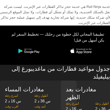
خدمة Rail Ninja هي خدمة حجز تذاكر القطارات عبر الإنترنت. ليست شركة
نقل بالسكك الحديدية، ولا تملك أو تشغّل أي قطارات، ولا تمثل الموقع الرسمي
لأي شركة سكك حديدية. إنها شركة تجارية تهدف إلى تسهيل عملية حجز تذاكر
القطارات عبر الإنترنت.
تطبيقنا المجاني لكل خطوة من رحلتك — تخطيط السفر لم
يكن أسهل من قبل!
جدول مواعيد قطارات من ماغديبورغ إلى
بيليفيلد
مغادرات بعد
مغادرات المساء
الظهر
‎أطول رحلة
‎أسرع رحلة
2 س 36 د
2 س 16 د
‎أطول رحلة
‎أسرع رحلة
‎أبعد وقت
‎أقرب وقت
س 36 د
2 س 16 د