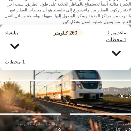
الكبيرة مثالية أيضاً للاستمتاع بالمناظر الخلابة على طول الطريق. سبب آخر
لاختيار ركوب القطار من ماغديبورغ إلى بيليفيلد هو أن محطات القطار تقع
بالقرب من مراكز المدينة ويمكن الوصول إليها بسهولة بواسطة وسائل النقل
العام، مما يسهل عملية التنقل بشكلٍ كبير.
ماغديبورغ
بيليفيلد
260 كيلومتر
1 محطات
1 محطات
$٥٠
06:02
2 س 16 د
19