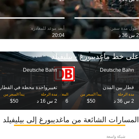
2 س 36 د
20:04
على خط ماغديبورغ - بيليفيلد
Deutsche Bahn
Deutsche Bahn
قطار بين المدن
تغییرواحدة محطة في القطار
مدة الرحلة
مدة الرحلة
2 س 36 د
$50
6
2 س 16 د
$50
المسارات الشائعة من ماغديبورغ إلى بيليفيلد
شبكة واسعة