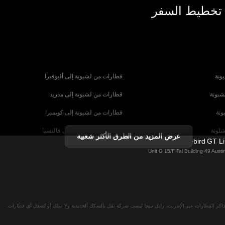
 تخطيط السفر
ونة
قطارات من لشبونة إلى ألبوفيرا
شبونة
قطارات من لشبونة إلى مدريد
ونة
قطارات من لشبونة إلى كويمبرا
شلونة
قطارات من برشلونة إلى فالنسيا
عرض المزيد من الطرق الأكثر شعبية
Firebird GT L
شبيلية
قطارات من برشلونة إلى باريس
Unit G 15/F Tal Building 49 Aus
رنسا
قطارات من روما إلى البندقية
ا
قطارات من روما إلى نابولي
لان
قطارات من فيينا إلى سالزبورغ
اكر القطارات عبر الإنترنت. رايل نينجا ليست شركة نقل بالسكك الحديدية ولا تملك أو تُشغل أي قطارات.
نا
قطارات من ميونخ إلى برلين