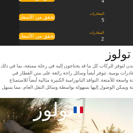
4
تحقق من الأسعار
5
تحقق من الأسعار
2
دن لتوفر للركاب كل ما قد يحتاجون إليه في رحلة ممتعة، بما في ذلك
ر متنوعة للاختيار من بينها وأوقات سفر سريعة (تستغرق الرحلة حوالي 2 ساعات) وجدول مواعيد شامل يتضمن ما يصل إلى 11 مغادرات يومية. تتوفر أيضاً وسائل راحة رائعة على متن القطار في
ة للأمتعة. النوافذ البانورامية الكبيرة مثالية أيضاً للاستمتاع
نة ويمكن الوصول إليها بسهولة بواسطة وسائل النقل العام، مما يسهل
تولوز