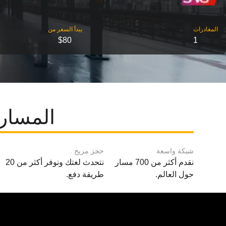
‎المغادرات
‎يبدأ السعر من
$80
1
المسارا
شبكة واسعة
حجز مريح
نقدم أكثر من 700 مسار
نتحدث لغتك ونوفر أكثر من 20
حول العالم.
طريقة دفع.