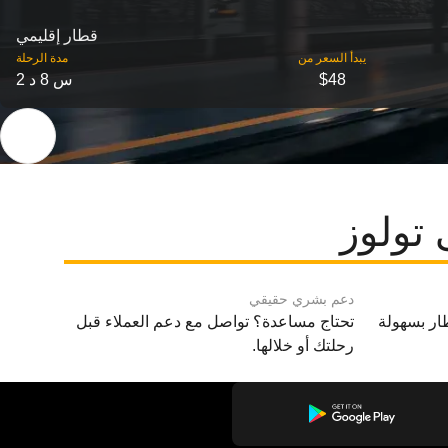
قطار إقليمي
‎يبدأ السعر من
مدة الرحلة
$48
2 س 8 د
 تولوز
دعم بشري حقيقي
ار بسهولة
تحتاج مساعدة؟ تواصل مع دعم العملاء قبل
رحلتك أو خلالها.