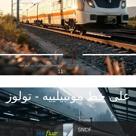
11
على خط مونبيلييه - تولوز
SNCF