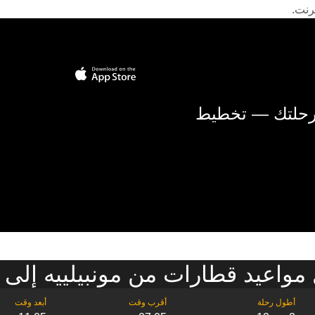
رنت.
 رحلتك — تخطيط
مواعيد قطارات من مونبيلييه إلى ت