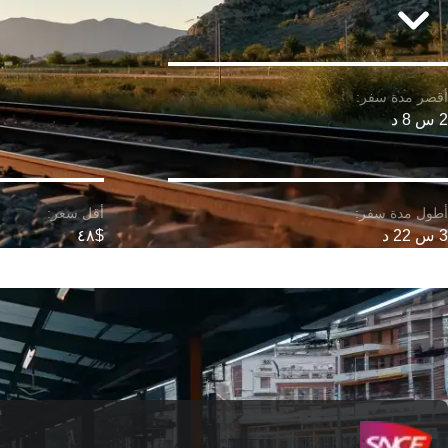
2 س 8 د
3 س 22 د
$٤٨