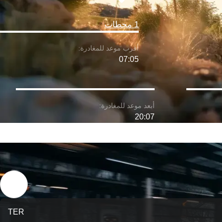
1 محطات
07:05
20:07
TER