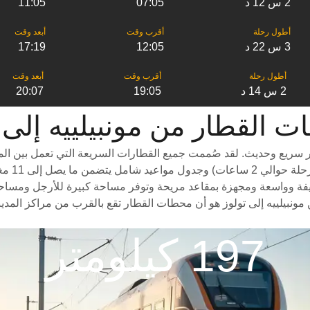
2 س 12 د
07:05
11:05
3 س 22 د
12:05
17:19
2 س 14 د
19:05
20:07
طار من ‎مونبيلييه إلى ‎تولوز
ر سريع وحديث. لقد صُممت جميع القطارات السريعة التي تعمل بين الم
درجات سف
يفة وواسعة ومجهزة بمقاعد مريحة وتوفر مساحة كبيرة للأرجل ومساحة واسع
مونبيلييه إلى تولوز هو أن محطات القطار تقع بالقرب من مراكز المدي
197 كيلومتر