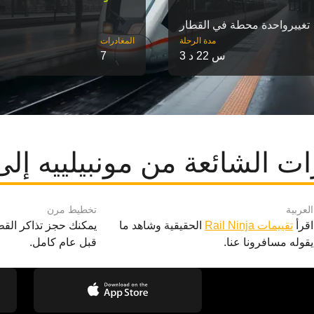
تغییرواحدة محطة في القطار
مدة الرحلة
‎المغادرات
3 س 22 د
7
ت الشائعة من مونبيلييه إلى
العربية
تخطيط مرن
اقرأ
تقييمات Rail Ninja
الحقيقية وشاهد ما
يمكنك حجز تذاكر القط
يقوله مسافرونا عنا.
قبل عام كامل.