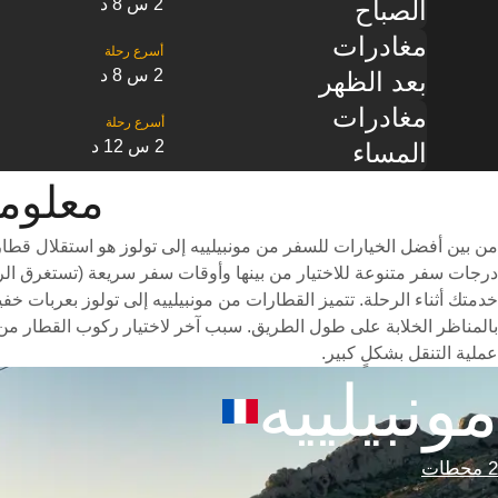
2 س 8 د
الصباح
مغادرات
2 س 8 د
بعد الظهر
مغادرات
2 س 12 د
المساء
معلومات الق
من بين أفضل الخيارات للسفر من مونبيلييه إلى تولوز هو استقلال قطا
خدمتك أثناء الرحلة. تتميز القطارات من مونبيلييه إلى تولوز بعربات خف
بالمناظر الخلابة على طول الطريق. سبب آخر لاختيار ركوب القطار من 
عملية التنقل بشكلٍ كبير.
مونبيلييه
2 محطات