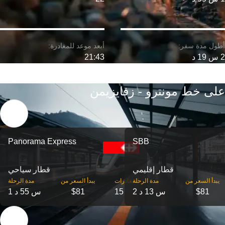
2 س 19 د
21:43
على خط مونترو - زفايزيمن
Panorama Express
SBB
قطار إقليمي
قطار سياحي
‎يبدأ السعر من
مدة الرحلة
‎المغادرات
‎يبدأ السعر من
مدة الرحلة
$81
2 س 13 د
15
$81
1 س 55 د