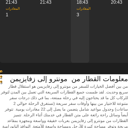
21:43
21:43
18:43
20:43
‎المغادرات
‎المغادرات
1
3
1
معلومات القطار من ‎ مونترو إلى ‎زفايزيمن
2
3
من بين أفضل الخيارات للسفر من مونترو إلى زفايزيمن هو استقلال قطار
سريع وحديث. لقد صُممت جميع القطارات السريعة التي تعمل بين المدن لتوفر
للركاب كل ما قد يحتاجون إليه في رحلة ممتعة، بما في ذلك درجات سفر
متنوعة للاختيار من بينها وأوقات سفر سريعة (تستغرق الرحلة حوالي 2
ساعات) وجدول مواعيد شامل يتضمن ما يصل إلى 22 مغادرات يومية. تتوفر
أيضاً وسائل راحة رائعة على متن القطار في خدمتك أثناء الرحلة. تتميز
القطارات من مونترو إلى زفايزيمن بعربات خفيفة وواسعة ومجهزة بمقاعد
مريحة وتوفر مساحة كبيرة للأرجل ومساحة واسعة للأمتعة. النوافذ البانورامية