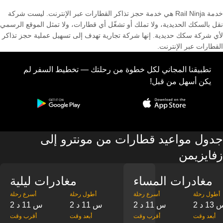
خدمة Rail Ninja هي خدمة حجز تذاكر القطارات عبر الإنترنت. ليست شركة
نقل بالسكك الحديدية، ولا تملك أو تشغّل أي قطارات، ولا تمثل الموقع الرسمي
لأي شركة سكك حديدية. إنها شركة تجارية تهدف إلى تسهيل عملية حجز تذاكر
القطارات عبر الإنترنت.
تطبيقنا المجاني لكل خطوة من رحلتك — تخطيط السفر لم
يكن أسهل من قبل!
جدول مواعيد قطارات من مونترو إلى
زفايزيمن
مغادرات المساء
مغادرات ليلية
‎أطول رحلة
‎أسرع رحلة
‎أطول رحلة
‎أسرع رحلة
س 13 د
2 س 11 د
2 س 11 د
2 س 11 د
‎أبعد وقت
‎أقرب وقت
‎أبعد وقت
‎أقرب وقت