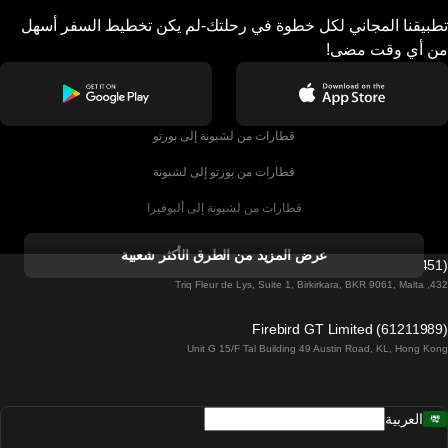
تطبيقنا المجاني لكل خطوة في رحلتك-لم يكن تخطيط السفر أسهل
من أي وقت مضى!
قطارات من لشبونة إلى بورتو
قطارات من بورتو إلى لشبونة
قطارات من لشبونة إلى ألبوفيرا
قطارات من ألبوفيرا إلى لشبونة
عرض المزيد من الطرق الأكثر شعبية
Firebird GT Limited (OC 1451)
قطارات من لشبونة إلى لاغوس
432, Triq Fleur de Lys, Suite 1, Birkirkara, BKR 9061, Malta
قطارات من لاغوس إلى لشبونة
Firebird GT Limited (61211989)
Unit G 15/F Tal Building 49 Austin Road, KL, Hong Kong
قطارات من لشبونة إلى مدريد
قطارات من مدريد إلى لشبونة
العربية
قطارات من لشبونة إلى فارو