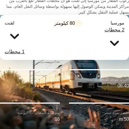
ركوب القطار من مورسيا إلى لقنت هو أن محطات القطار تقع بالقرب من
مراكز المدينة ويمكن الوصول إليها بسهولة بواسطة وسائل النقل العام، مما
يسهل عملية التنقل بشكلٍ كبير.
مورسيا
لقنت
80 كيلومتر
2 محطات
1 محطات
$٣٨
06:40
16
50 m