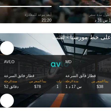
1 س 31 د
21:20
على خط مورسيا - لقنت
AVLO
MD
قطار فائق السرعة
قطار فائق السرعة
‎يبدأ السعر من
مدة الرحلة
‎المغادرات
‎يبدأ السعر من
مدة الرحلة
$38
1 س 17 د
1
$78
52 دقائق