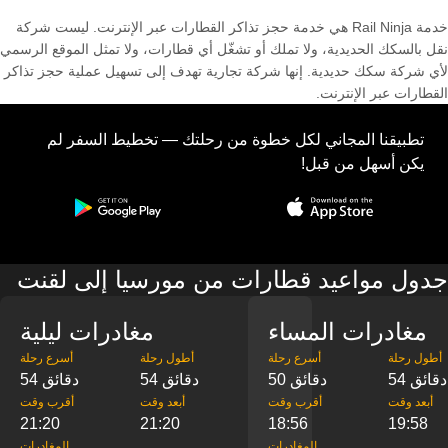
خدمة Rail Ninja هي خدمة حجز تذاكر القطارات عبر الإنترنت. ليست شركة
نقل بالسكك الحديدية، ولا تملك أو تشغّل أي قطارات، ولا تمثل الموقع الرسمي
لأي شركة سكك حديدية. إنها شركة تجارية تهدف إلى تسهيل عملية حجز تذاكر
القطارات عبر الإنترنت.
تطبيقنا المجاني لكل خطوة من رحلتك — تخطيط السفر لم
يكن أسهل من قبل!
جدول مواعيد قطارات من مورسيا إلى لقنت
مغادرات المساء
مغادرات ليلية
‎أطول رحلة
‎أسرع رحلة
‎أطول رحلة
‎أسرع رحلة
54 دقائق
50 دقائق
54 دقائق
54 دقائق
‎أبعد وقت
‎أقرب وقت
‎أبعد وقت
‎أقرب وقت
21:20
21:20
18:56
19:58
‎المغادرات
‎المغادرات