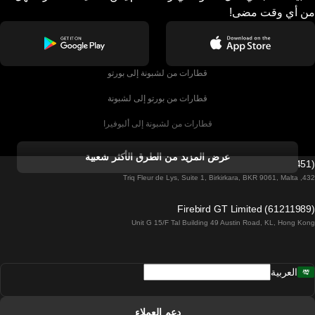
من أي وقت مضى!
قطارات من لشبونة إلى بورتو
قطارات من بورتو إلى لشبونة
قطارات من لشبونة إلى ألبوفيرا
قطارات من ألبوفيرا إلى لشبونة
عرض المزيد من الطرق الأكثر شعبية
Firebird GT Limited (OC 1451)
قطارات من لشبونة إلى لاغوس
432, Triq Fleur de Lys, Suite 1, Birkirkara, BKR 9061, Malta
قطارات من لاغوس إلى لشبونة
Firebird GT Limited (61211989)
Unit G 15/F Tal Building 49 Austin Road, KL, Hong Kong
قطارات من لشبونة إلى مدريد
قطارات من مدريد إلى لشبونة
العربية
قطارات من لشبونة إلى فارو
قطارات من فارو إلى لشبونة
دعم العملاء