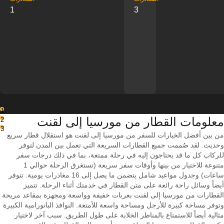
1
3
1
معلومات القطار من ‎مورسيا إلى ‎لقنت
2
3
من بين أفضل الخيارات للسفر من مورسيا إلى لقنت هو استقلال قطار سريع
وحديث. لقد صُممت جميع القطارات السريعة التي تعمل بين المدن لتوفر
للركاب كل ما قد يحتاجون إليه في رحلة ممتعة، بما في ذلك درجات سفر
متنوعة للاختيار من بينها وأوقات سفر سريعة (تستغرق الرحلة حوالي 1
ساعات) وجدول مواعيد شامل يتضمن ما يصل إلى 16 مغادرات يومية. تتوفر
أيضاً وسائل راحة رائعة على متن القطار في خدمتك أثناء الرحلة. تتميز
القطارات من مورسيا إلى لقنت بعربات خفيفة وواسعة ومجهزة بمقاعد مريحة
وتوفر مساحة كبيرة للأرجل ومساحة واسعة للأمتعة. النوافذ البانورامية الكبيرة
مثالية أيضاً للاستمتاع بالمناظر الخلابة على طول الطريق. سبب آخر لاختيار