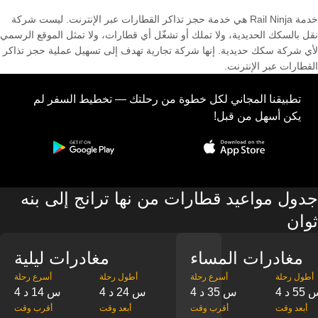
خدمة Rail Ninja هي خدمة حجز تذاكر القطارات عبر الإنترنت. ليست شركة
نقل بالسكك الحديدية، ولا تملك أو تشغّل أي قطارات، ولا تمثل الموقع الرسمي
لأي شركة سكك حديدية. إنها شركة تجارية تهدف إلى تسهيل عملية حجز تذاكر
القطارات عبر الإنترنت.
تطبيقنا المجاني لكل خطوة من رحلتك — تخطيط السفر لم
يكن أسهل من قبل!
جدول مواعيد قطارات من نها ترانج إلى بنه
ثوان
مغادرات المساء
مغادرات ليلية
‎أطول رحلة
‎أسرع رحلة
‎أطول رحلة
‎أسرع رحلة
س 55 د
4 س 35 د
4 س 24 د
4 س 14 د
‎أبعد وقت
‎أقرب وقت
‎أبعد وقت
‎أقرب وقت