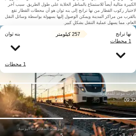
الكبيرة مثالية أيضاً للاستمتاع بالمناظر الخلابة على طول الطريق. سبب آخر
لاختيار ركوب القطار من نها ترانج إلى بنه ثوان هو أن محطات القطار تقع
بالقرب من مراكز المدينة ويمكن الوصول إليها بسهولة بواسطة وسائل النقل
العام، مما يسهل عملية التنقل بشكلٍ كبير.
نها ترانج
بنه ثوان
257 كيلومتر
1 محطات
1 محطات
$٣١
09:35
4 س 3 د
5