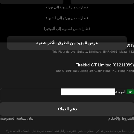
قطارات من لشبونة إلى بورتو
قطارات من بورتو إلى لشبونة
قطارات من لشبونة إلى ألبوفيرا
قطارات من ألبوفيرا إلى لشبونة
عرض المزيد من الطرق الأكثر شعبية
Firebird GT Limited (OC 1451)
قطارات من لشبونة إلى لاغوس
432, Triq Fleur de Lys, Suite 1, Birkirkara, BKR 9061, Malta
قطارات من لاغوس إلى لشبونة
Firebird GT Limited (61211989)
Unit G 15/F Tal Building 49 Austin Road, KL, Hong Kong
قطارات من لشبونة إلى مدريد
قطارات من مدريد إلى لشبونة
العربية
قطارات من لشبونة إلى فارو
قطارات من فارو إلى لشبونة
دعم العملاء
قطارات من لشبونة إلى كويمبرا
الشروط والأحكام
بيان سياسة الخصوصية
قطارات من كويمبرا إلى لشبونة
رايل نينجا هي خدمة حجز تذاكر القطارات عبر الإنترنت. رايل نينجا ليست شركة نقل بالسكك الحديدية ولا