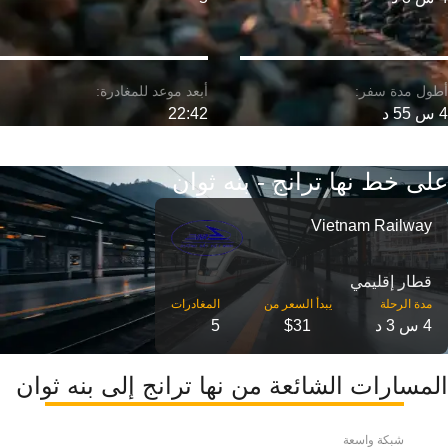
4 س 55 د
22:42
على خط نها ترانج - بنه ثوان
Vietnam Railway
قطار إقليمي
مدة الرحلة
4 س 3 د
$31
5
المسارات الشائعة من نها ترانج إلى بنه ثوان
شبكة واسعة