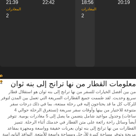
21:39
22:42
18:56
20:19
‎المغادرات
‎المغادرات
2
2
1
معلومات القطار من ‎نها ترانج إلى ‎بنه ثوان
2
من بين أفضل الخيارات للسفر من نها ترانج إلى بنه ثوان هو استقلال قطار
سريع وحديث. لقد صُممت جميع القطارات السريعة التي تعمل بين المدن لتوفر
للركاب كل ما قد يحتاجون إليه في رحلة ممتعة، بما في ذلك درجات سفر
متنوعة للاختيار من بينها وأوقات سفر سريعة (تستغرق الرحلة حوالي 4
ساعات) وجدول مواعيد شامل يتضمن ما يصل إلى 5 مغادرات يومية. تتوفر
أيضاً وسائل راحة رائعة على متن القطار في خدمتك أثناء الرحلة. تتميز
القطارات من نها ترانج إلى بنه ثوان بعربات خفيفة وواسعة ومجهزة بمقاعد
مريحة وتوفر مساحة كبيرة للأرجل ومساحة واسعة للأمتعة. النوافذ البانورامية