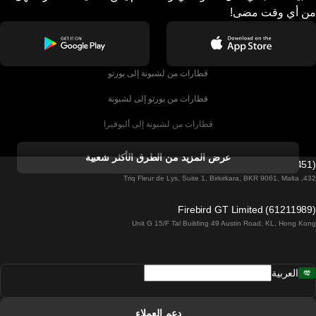
من أي وقت مضى!
قطارات من لشبونة إلى بورتو
قطارات من بورتو إلى لشبونة
قطارات من لشبونة إلى ألبوفيرا
قطارات من ألبوفيرا إلى لشبونة
عرض المزيد من الطرق الأكثر شعبية
Firebird GT Limited (OC 1451)
قطارات من لشبونة إلى لاغوس
432, Triq Fleur de Lys, Suite 1, Birkirkara, BKR 9061, Malta
قطارات من لاغوس إلى لشبونة
Firebird GT Limited (61211989)
Unit G 15/F Tal Building 49 Austin Road, KL, Hong Kong
قطارات من لشبونة إلى مدريد
قطارات من مدريد إلى لشبونة
العربية
قطارات من لشبونة إلى فارو
قطارات من فارو إلى لشبونة
دعم العملاء