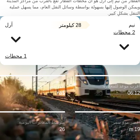
القطار من نيم إلى آرل هو أن محطات القطار تقع بالقرب من مراكز المدينة
ويمكن الوصول إليها بسهولة بواسطة وسائل النقل العام، مما يسهل عملية
التنقل بشكلٍ كبير.
نيم
آرل
28 كيلومتر
2 محطات
1 محطات
$٢٥
06:12
26
19 m