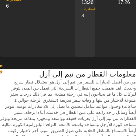
13:26
17:26
6
‎المغادرات
8
1
معلومات القطار من ‎نيم إلى ‎آرل
2
من بين أفضل الخيارات للسفر من نيم إلى آرل هو استقلال قطار سريع
وحديث. لقد صُممت جميع القطارات السريعة التي تعمل بين المدن لتوفر
للركاب كل ما قد يحتاجون إليه في رحلة ممتعة، بما في ذلك درجات سفر
متنوعة للاختيار من بينها وأوقات سفر سريعة (تستغرق الرحلة حوالي 1
ساعات) وجدول مواعيد شامل يتضمن ما يصل إلى 26 مغادرات يومية. تتوفر
أيضاً وسائل راحة رائعة على متن القطار في خدمتك أثناء الرحلة. تتميز
القطارات من نيم إلى آرل بعربات خفيفة وواسعة ومجهزة بمقاعد مريحة وتوفر
مساحة كبيرة للأرجل ومساحة واسعة للأمتعة. النوافذ البانورامية الكبيرة مثالية
أيضاً للاستمتاع بالمناظر الخلابة على طول الطريق. سبب آخر لاختيار ركوب