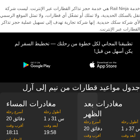
خدمة Rail Ninja هي خدمة حجز تذاكر القطارات عبر الإنترنت. ليست شركة
نقل بالسكك الحديدية، ولا تملك أو تشغّل أي قطارات، ولا تمثل الموقع الرسمي
لأي شركة سكك حديدية. إنها شركة تجارية تهدف إلى تسهيل عملية حجز تذاكر
القطارات عبر الإنترنت.
تطبيقنا المجاني لكل خطوة من رحلتك — تخطيط السفر لم
يكن أسهل من قبل!
جدول مواعيد قطارات من نيم إلى آرل
مغادرات بعد
مغادرات المساء
الظهر
‎أطول رحلة
‎أسرع رحلة
1 س 31 د
20 دقائق
‎أطول رحلة
‎أسرع رحلة
‎أبعد وقت
‎أقرب وقت
س 37 د
20 دقائق
18:11
19:58
‎أبعد وقت
‎أقرب وقت
‎المغادرات