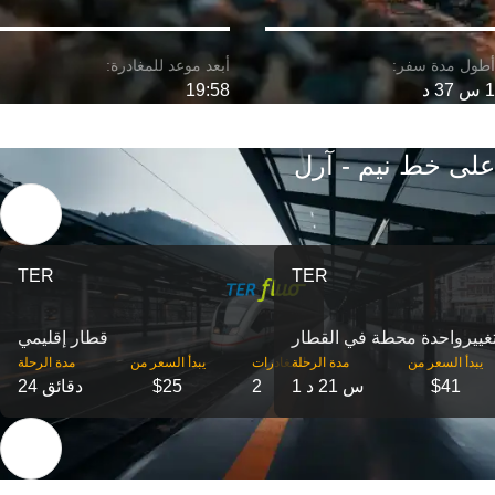
1 س 37 د
19:58
على خط نيم - آرل
TER
TER
غییرواحدة محطة في القطار
قطار إقليمي
‎يبدأ السعر من
مدة الرحلة
‎المغادرات
‎يبدأ السعر من
مدة الرحلة
$41
1 س 21 د
2
$25
24 دقائق