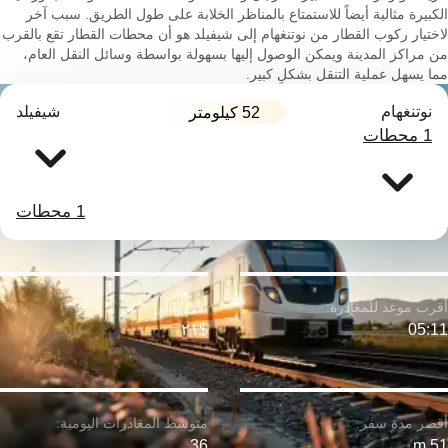
الكبيرة مثالية أيضاً للاستمتاع بالمناظر الخلابة على طول الطريق. سبب آخر
لاختيار ركوب القطار من نوتنغهام إلى شيفيلد هو أن محطات القطار تقع بالقرب
من مراكز المدينة ويمكن الوصول إليها بسهولة بواسطة وسائل النقل العام،
مما يسهل عملية التنقل بشكلٍ كبير.
نوتنغهام
شيفيلد
52 كيلومتر
1 محطات
1 محطات
$٢١
05:11
36
51 m