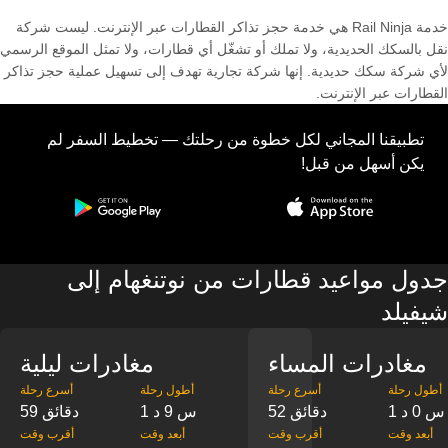
خدمة Rail Ninja هي خدمة حجز تذاكر القطارات عبر الإنترنت. ليست شركة
نقل بالسكك الحديدية، ولا تملك أو تشغّل أي قطارات، ولا تمثل الموقع الرسمي
لأي شركة سكك حديدية. إنها شركة تجارية تهدف إلى تسهيل عملية حجز تذاكر
القطارات عبر الإنترنت.
تطبيقنا المجاني لكل خطوة من رحلتك — تخطيط السفر لم
يكن أسهل من قبل!
جدول مواعيد قطارات من نوتنغهام إلى
شيفيلد
مغادرات المساء
مغادرات ليلية
‎أطول رحلة
‎أسرع رحلة
‎أطول رحلة
‎أسرع رحلة
1 س 0 د
52 دقائق
1 س 9 د
59 دقائق
‎أبعد وقت
‎أقرب وقت
‎أبعد وقت
‎أقرب وقت