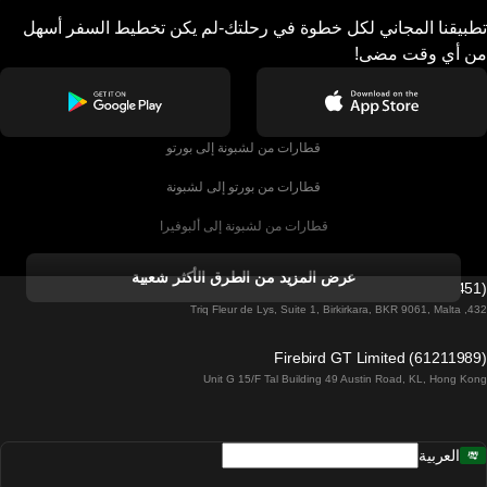
تطبيقنا المجاني لكل خطوة في رحلتك-لم يكن تخطيط السفر أسهل
من أي وقت مضى!
قطارات من لشبونة إلى بورتو
قطارات من بورتو إلى لشبونة
قطارات من لشبونة إلى ألبوفيرا
قطارات من ألبوفيرا إلى لشبونة
عرض المزيد من الطرق الأكثر شعبية
Firebird GT Limited (OC 1451)
قطارات من لشبونة إلى لاغوس
432, Triq Fleur de Lys, Suite 1, Birkirkara, BKR 9061, Malta
قطارات من لاغوس إلى لشبونة
Firebird GT Limited (61211989)
Unit G 15/F Tal Building 49 Austin Road, KL, Hong Kong
قطارات من لشبونة إلى مدريد
قطارات من مدريد إلى لشبونة
العربية
قطارات من لشبونة إلى فارو