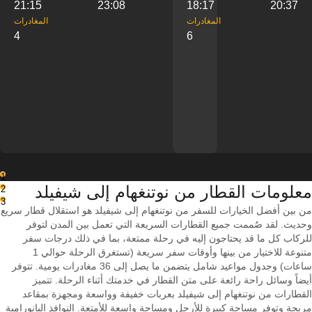
21:15
23:08
18:17
20:37
‎المغادرات
‎المغادرات
4
6
1
معلومات القطار من ‎نوتنغهام إلى ‎شيفيلد
2
3
من بين أفضل الخيارات للسفر من نوتنغهام إلى شيفيلد هو استقلال قطار سريع
وحديث. لقد صُممت جميع القطارات السريعة التي تعمل بين المدن لتوفر
للركاب كل ما قد يحتاجون إليه في رحلة ممتعة، بما في ذلك درجات سفر
متنوعة للاختيار من بينها وأوقات سفر سريعة (تستغرق الرحلة حوالي 1
ساعات) وجدول مواعيد شامل يتضمن ما يصل إلى 36 مغادرات يومية. تتوفر
أيضاً وسائل راحة رائعة على متن القطار في خدمتك أثناء الرحلة. تتميز
القطارات من نوتنغهام إلى شيفيلد بعربات خفيفة وواسعة ومجهزة بمقاعد
مريحة وتوفر مساحة كبيرة للأرجل ومساحة واسعة للأمتعة. النوافذ البانورامية