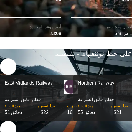
1 س 9 د
23:08
على خط نوتنغهام - شيفيلد
East Midlands Railway
Northern Railway
قطار فائق السرعة
قطار فائق السرعة
‎يبدأ السعر من
مدة الرحلة
‎المغادرات
‎يبدأ السعر من
مدة الرحلة
$21
55 دقائق
16
$22
51 دقائق