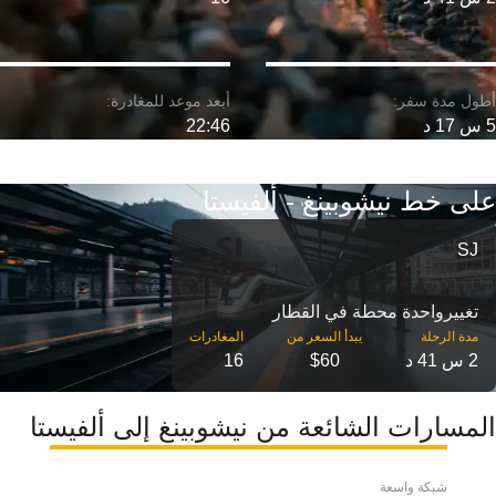
5 س 17 د
22:46
على خط نيشوبينغ - ألفيستا
SJ
تغییرواحدة محطة في القطار
مدة الرحلة
2 س 41 د
$60
16
المسارات الشائعة من نيشوبينغ إلى ألفيستا
شبكة واسعة