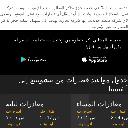
خدمة Rail Ninja هي خدمة حجز تذاكر القطارات عبر الإنترنت. ليست شركة
نقل بالسكك الحديدية، ولا تملك أو تشغّل أي قطارات، ولا تمثل الموقع الرسمي
لأي شركة سكك حديدية. إنها شركة تجارية تهدف إلى تسهيل عملية حجز تذاكر
القطارات عبر الإنترنت.
تطبيقنا المجاني لكل خطوة من رحلتك — تخطيط السفر لم
يكن أسهل من قبل!
جدول مواعيد قطارات من نيشوبينغ إلى
ألفيستا
مغادرات المساء
مغادرات ليلية
‎أطول رحلة
‎أسرع رحلة
‎أطول رحلة
‎أسرع رحلة
س 45 د
2 س 45 د
5 س 17 د
5 س 17 د
‎أبعد وقت
‎أقرب وقت
‎أبعد وقت
‎أقرب وقت