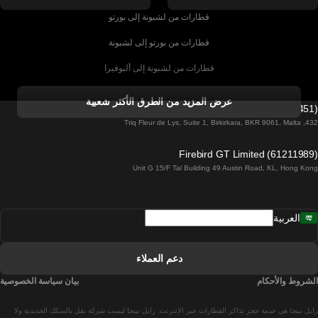
قطارات من لشبونة إلى بورتو
قطارات من بورتو إلى لشبونة
قطارات من لشبونة إلى ألبوفيرا
قطارات من ألبوفيرا إلى لشبونة
عرض المزيد من الطرق الأكثر شعبية
Firebird GT Limited (OC 1451)
قطارات من لشبونة إلى لاغوس
432, Triq Fleur de Lys, Suite 1, Birkirkara, BKR 9061, Malta
قطارات من لاغوس إلى لشبونة
Firebird GT Limited (61211989)
Unit G 15/F Tal Building 49 Austin Road, KL, Hong Kong
قطارات من لشبونة إلى مدريد
قطارات من مدريد إلى لشبونة
العربية
قطارات من لشبونة إلى فارو
قطارات من فارو إلى لشبونة
دعم العملاء
قطارات من لشبونة إلى كويمبرا
الشروط والأحكام
بيان سياسة الخصوصية
قطارات من كويمبرا إلى لشبونة
رايل نينجا هي خدمة حجز تذاكر القطارات عبر الإنترنت. رايل نينجا ليست شركة نقل بالسكك الحديدية ولا