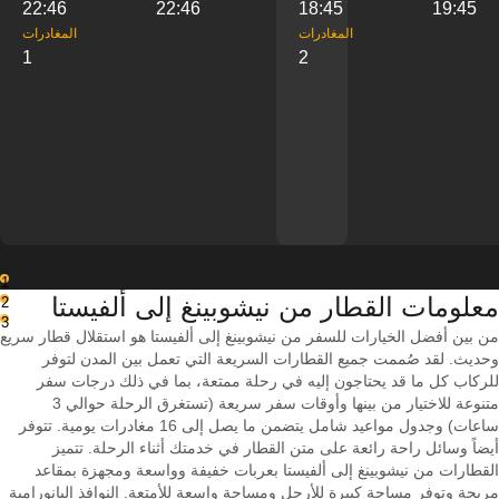
22:46
22:46
18:45
19:45
‎المغادرات
‎المغادرات
1
2
1
معلومات القطار من ‎نيشوبينغ إلى ‎ألفيستا
2
3
من بين أفضل الخيارات للسفر من نيشوبينغ إلى ألفيستا هو استقلال قطار سريع
وحديث. لقد صُممت جميع القطارات السريعة التي تعمل بين المدن لتوفر
للركاب كل ما قد يحتاجون إليه في رحلة ممتعة، بما في ذلك درجات سفر
متنوعة للاختيار من بينها وأوقات سفر سريعة (تستغرق الرحلة حوالي 3
ساعات) وجدول مواعيد شامل يتضمن ما يصل إلى 16 مغادرات يومية. تتوفر
أيضاً وسائل راحة رائعة على متن القطار في خدمتك أثناء الرحلة. تتميز
القطارات من نيشوبينغ إلى ألفيستا بعربات خفيفة وواسعة ومجهزة بمقاعد
مريحة وتوفر مساحة كبيرة للأرجل ومساحة واسعة للأمتعة. النوافذ البانورامية