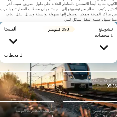
الكبيرة مثالية أيضاً للاستمتاع بالمناظر الخلابة على طول الطريق. سبب آخر
لاختيار ركوب القطار من نيشوبينغ إلى ألفيستا هو أن محطات القطار تقع بالقرب
من مراكز المدينة ويمكن الوصول إليها بسهولة بواسطة وسائل النقل العام،
مما يسهل عملية التنقل بشكلٍ كبير.
نيشوبينغ
ألفيستا
290 كيلومتر
1 محطات
1 محطات
$٦٠
05:36
2 س 41 د
16