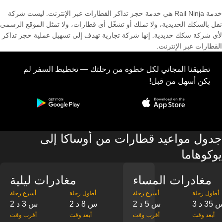
خدمة Rail Ninja هي خدمة حجز تذاكر القطارات عبر الإنترنت. ليست شركة
نقل بالسكك الحديدية، ولا تملك أو تشغّل أي قطارات، ولا تمثل الموقع الرسمي
لأي شركة سكك حديدية. إنها شركة تجارية تهدف إلى تسهيل عملية حجز تذاكر
القطارات عبر الإنترنت.
تطبيقنا المجاني لكل خطوة من رحلتك — تخطيط السفر لم
يكن أسهل من قبل!
جدول مواعيد قطارات من أوساكا إلى
يوكوهاما
مغادرات المساء
مغادرات ليلية
‎أطول رحلة
‎أسرع رحلة
‎أطول رحلة
‎أسرع رحلة
س 35 د
2 س 5 د
2 س 8 د
2 س 3 د
‎أبعد وقت
‎أقرب وقت
‎أبعد وقت
‎أقرب وقت