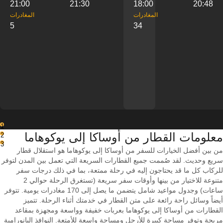
21:00
21:30
18:00
20:48
‎المغادرات
‎المغادرات
5
34
1
معلومات القطار من ‎أوساكا إلى ‎يوكوهاما
2
3
من بين أفضل الخيارات للسفر من أوساكا إلى يوكوهاما هو استقلال قطار
سريع وحديث. لقد صُممت جميع القطارات السريعة التي تعمل بين المدن لتوفر
للركاب كل ما قد يحتاجون إليه في رحلة ممتعة، بما في ذلك درجات سفر
متنوعة للاختيار من بينها وأوقات سفر سريعة (تستغرق الرحلة حوالي 2
ساعات) وجدول مواعيد شامل يتضمن ما يصل إلى 170 مغادرات يومية. تتوفر
أيضاً وسائل راحة رائعة على متن القطار في خدمتك أثناء الرحلة. تتميز
القطارات من أوساكا إلى يوكوهاما بعربات خفيفة وواسعة ومجهزة بمقاعد
مريحة وتوفر مساحة كبيرة للأرجل ومساحة واسعة للأمتعة. النوافذ البانورامية