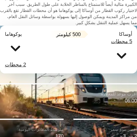
الكبيرة مثالية أيضاً للاستمتاع بالمناظر الخلابة على طول الطريق. سبب آخر
لاختيار ركوب القطار من أوساكا إلى يوكوهاما هو أن محطات القطار تقع بالقرب
من مراكز المدينة ويمكن الوصول إليها بسهولة بواسطة وسائل النقل العام،
مما يسهل عملية التنقل بشكلٍ كبير.
أوساكا
يوكوهاما
500 كيلومتر
5 محطات
2 محطات
$١٤١
06:00
2 س 3 د
170