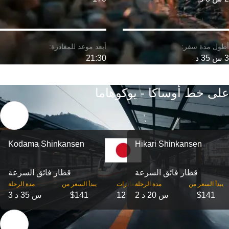
3 س 35 د
21:30
على خط أوساكا - يوكوهاما
Kodama Shinkansen
Hikari Shinkansen
قطار فائق السرعة
قطار فائق السرعة
‎يبدأ السعر من
مدة الرحلة
‎المغادرات
‎يبدأ السعر من
مدة الرحلة
$141
2 س 20 د
12
$141
3 س 35 د