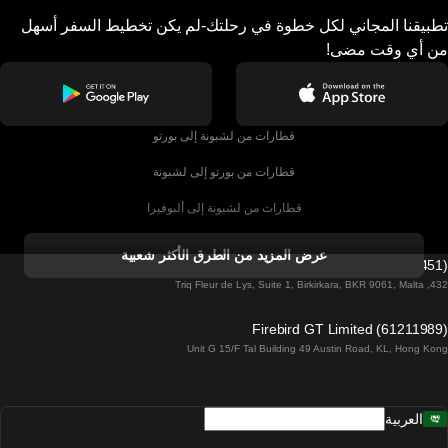
تطبيقنا المجاني لكل خطوة في رحلتك-لم يكن تخطيط السفر أسهل
من أي وقت مضى!
قطارات من لشبونة إلى بورتو
قطارات من بورتو إلى لشبونة
قطارات من لشبونة إلى ألبوفيرا
قطارات من ألبوفيرا إلى لشبونة
عرض المزيد من الطرق الأكثر شعبية
Firebird GT Limited (OC 1451)
قطارات من لشبونة إلى لاغوس
432, Triq Fleur de Lys, Suite 1, Birkirkara, BKR 9061, Malta
قطارات من لاغوس إلى لشبونة
Firebird GT Limited (61211989)
Unit G 15/F Tal Building 49 Austin Road, KL, Hong Kong
قطارات من لشبونة إلى مدريد
قطارات من مدريد إلى لشبونة
العربية
قطارات من لشبونة إلى فارو