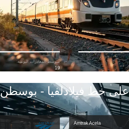
19
على خط فيلادلفيا - بوسطن
Amtrak Acela