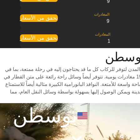
9
تحقق من الأسعار
9
تحقق من الأسعار
1
مدن لتوفر للركاب كل ما قد يحتاجون إليه في رحلة ممتعة، بما في
ذلك درجات سفر متنوعة للاختيار من بينها وأوقات سفر سريعة (تستغرق الرحلة حوالي 6 ساعات) وجدول مواعيد شامل يتضمن ما يصل إلى 19 مغادرات يومية. تتوفر أيضاً وسائل راحة رائعة على متن القطار في
سعة للأمتعة. النوافذ البانورامية الكبيرة مثالية أيضاً للاستمتاع
نة ويمكن الوصول إليها بسهولة بواسطة وسائل النقل العام، مما
بوسطن