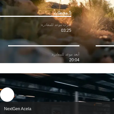
5 محطات
03:25
20:04
NextGen Acela