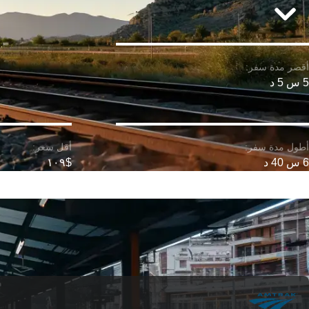
5 س 5 د
6 س 40 د
$١٠٩