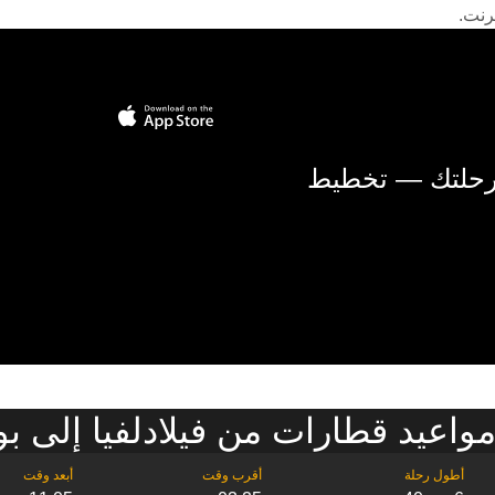
رنت.
 رحلتك — تخطيط
واعيد قطارات من فيلادلفيا إلى 