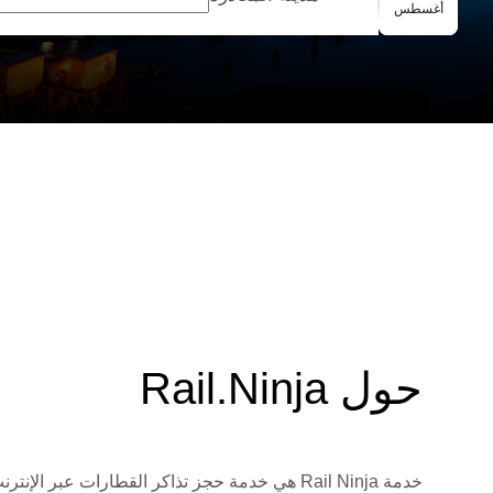
الحجز الجماعي
أغسطس
{{متوسط التقييم}} / 10 
حول Rail.Ninja
خدمة Rail Ninja هي خدمة حجز تذاكر القطارات 