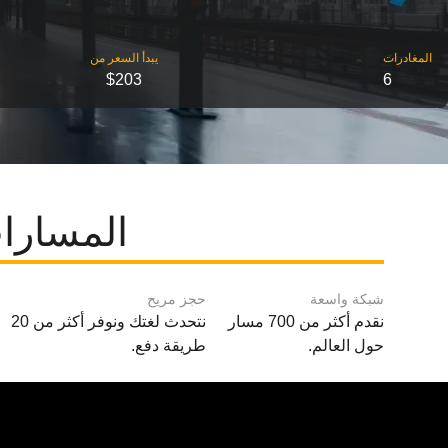
‎المغادرات
‎يبدأ السعر من
$203
6
المسارات
شبكة واسعة
حجز مريح
نقدم أكثر من 700 مسار
نتحدث لغتك ونوفر أكثر من 20
حول العالم.
طريقة دفع.