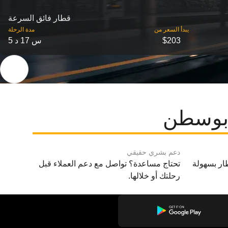
قطار فائق السرعة
‎يبدأ السعر من
مدة الرحلة
$203
5 س 17 د
ى بوسطن
دعم بشري حقيقي
ار بسهولة
تحتاج مساعدة؟ تواصل مع دعم العملاء قبل
رحلتك أو خلالها.