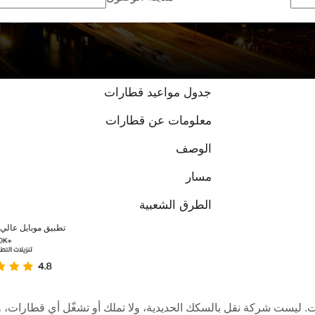
استنادًا إلى {{عدد التقييمات}} تقييمات
جدول مواعيد قطارات
معلومات عن قطارات
الوصف
مسار
الطرق الشعبية
تطبيق موبايل عالي ا
عبر الإنترنت. ليست شركة نقل بالسكك الحديدية، ولا تملك أو تشغّل أي قطا