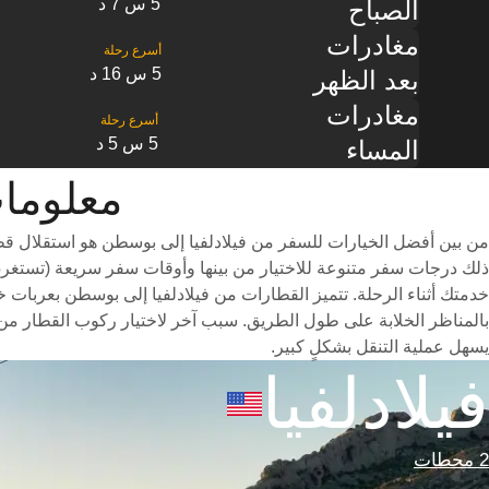
5 س 7 د
الصباح
مغادرات
5 س 16 د
بعد الظهر
مغادرات
5 س 5 د
المساء
معلومات القطا
من بين أفضل الخيارات للسفر من فيلادلفيا إلى بوسطن هو استقلال قط
خدمتك أثناء الرحلة. تتميز القطارات من فيلادلفيا إلى بوسطن بعربات خ
بالمناظر الخلابة على طول الطريق. سبب آخر لاختيار ركوب القطار من 
يسهل عملية التنقل بشكلٍ كبير.
فيلادلفيا
2 محطات