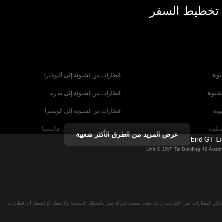
 تخطيط السفر
ونة
قطارات من لشبونة إلى ألبوفيرا
شبونة
قطارات من لشبونة إلى مدريد
ونة
قطارات من لشبونة إلى كويمبرا
شلونة
قطارات من برشلونة إلى فالنسيا
عرض المزيد من الطرق الأكثر شعبية
Firebird GT L
شبيلية
قطارات من برشلونة إلى باريس
Unit G 15/F Tal Building 49 Aus
رنسا
قطارات من روما إلى البندقية
ا
قطارات من روما إلى نابولي
لان
قطارات من فيينا إلى سالزبورغ
اكر القطارات عبر الإنترنت. رايل نينجا ليست شركة نقل بالسكك الحديدية ولا تملك أو تُشغل أي قطارات.
نا
قطارات من ميونخ إلى برلين