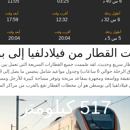
6 س 40 د
03:25
11:05
6 س 32 د
12:32
17:59
5 س 5 د
20:04
20:04
ر من ‎فيلادلفيا إلى ‎بوسطن
ار سريع وحديث. لقد صُممت جميع القطارات السريعة التي تعمل بين ال
فيفة وواسعة ومجهزة بمقاعد مريحة وتوفر مساحة كبيرة للأرجل ومساحة وا
فيلادلفيا إلى بوسطن هو أن محطات القطار تقع بالقرب من مراكز المدي
517 كيلومتر