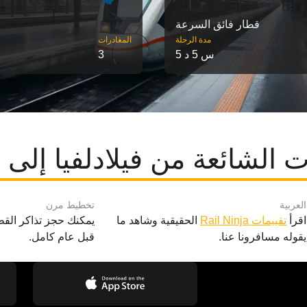
قطار فائق السرعة
مدة الرحلة
‎المغادرات
5 س 5 د
3
 الشائعة من فيلادلفيا إل
العربية
تخطيط مرن
اقرأ
تقييمات Rail Ninja
الحقيقية وشاهد ما
يمكنك حجز تذاكر القط
يقوله مسافرونا عنا.
قبل عام كامل.