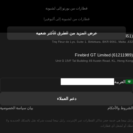
قطارات من بورتو إلى لشبونة
قطارات من لشبونة إلى ألبوفيرا
قطارات من ألبوفيرا إلى لشبونة
عرض المزيد من الطرق الأكثر شعبية
Firebird GT Limited (OC 1451)
قطارات من لشبونة إلى لاغوس
432, Triq Fleur de Lys, Suite 1, Birkirkara, BKR 9061, Malta
قطارات من لاغوس إلى لشبونة
Firebird GT Limited (61211989)
Unit G 15/F Tal Building 49 Austin Road, KL, Hong Kong
قطارات من لشبونة إلى مدريد
قطارات من مدريد إلى لشبونة
العربية
قطارات من لشبونة إلى فارو
قطارات من فارو إلى لشبونة
دعم العملاء
قطارات من لشبونة إلى كويمبرا
الشروط والأحكام
بيان سياسة الخصوصية
قطارات من كويمبرا إلى لشبونة
رايل نينجا هي خدمة حجز تذاكر القطارات عبر الإنترنت. رايل نينجا ليست شركة نقل بالسكك الحديدية ولا
قطارات من برشلونة إلى مدريد
تملك أو تُشغل أي قطارات.