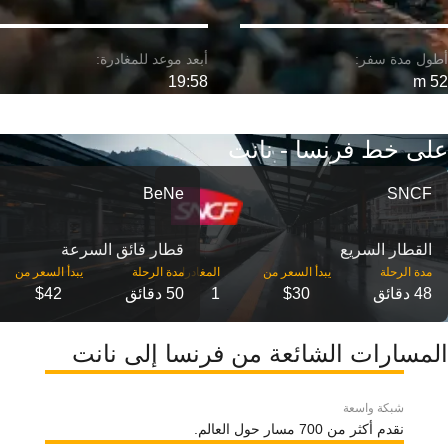
19:58
52 m
على خط فرنسا - نانت
BeNe
SNCF
القطار السريع
قطار فائق السرعة
مدة الرحلة
مدة الرحلة
48 دقائق
$30
1
50 دقائق
$42
المسارات الشائعة من فرنسا إلى نانت
شبكة واسعة
نقدم أكثر من 700 مسار حول العالم.