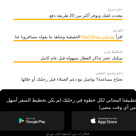
حجز مريح
نتحدث لغتك ونوفر أكثر من 20 طريقة دفع.
العربية
اقرأ
تقييمات Rail Ninja
الحقيقية وشاهد ما يقوله مسافرونا عنا.
تخطيط مرن
يمكنك حجز تذاكر القطار بسهولة قبل عام كامل.
دعم بشري حقيقي
تحتاج مساعدة؟ تواصل مع دعم العملاء قبل رحلتك أو خلالها.
تطبيقنا المجاني لكل خطوة في رحلتك-لم يكن تخطيط السفر أسهل
من أي وقت مضى!
قطارات من لشبونة إلى بورتو