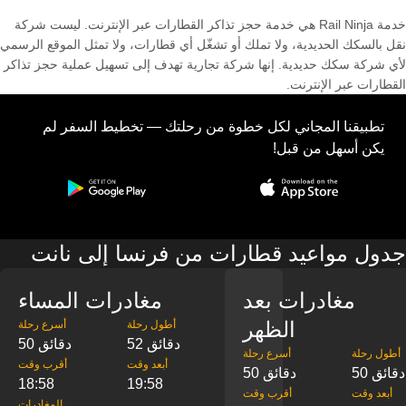
خدمة Rail Ninja هي خدمة حجز تذاكر القطارات عبر الإنترنت. ليست شركة
نقل بالسكك الحديدية، ولا تملك أو تشغّل أي قطارات، ولا تمثل الموقع الرسمي
لأي شركة سكك حديدية. إنها شركة تجارية تهدف إلى تسهيل عملية حجز تذاكر
القطارات عبر الإنترنت.
تطبيقنا المجاني لكل خطوة من رحلتك — تخطيط السفر لم
يكن أسهل من قبل!
جدول مواعيد قطارات من فرنسا إلى نانت
مغادرات بعد
مغادرات المساء
الظهر
‎أطول رحلة
‎أسرع رحلة
52 دقائق
50 دقائق
‎أطول رحلة
‎أسرع رحلة
‎أبعد وقت
‎أقرب وقت
50 دقائق
50 دقائق
18:58
19:58
‎أبعد وقت
‎أقرب وقت
‎المغادرات