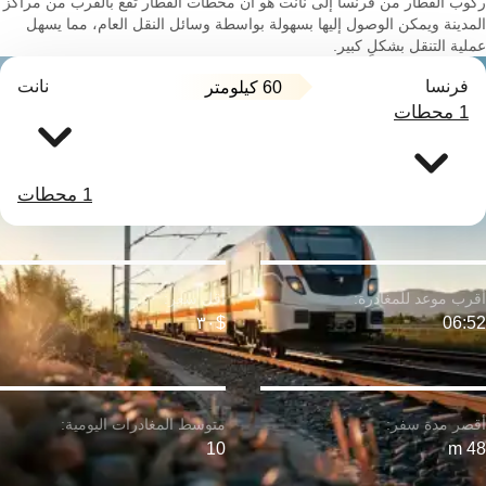
ركوب القطار من فرنسا إلى نانت هو أن محطات القطار تقع بالقرب من مراكز
المدينة ويمكن الوصول إليها بسهولة بواسطة وسائل النقل العام، مما يسهل
عملية التنقل بشكلٍ كبير.
فرنسا
نانت
60 كيلومتر
1 محطات
1 محطات
$٣٠
06:52
10
48 m