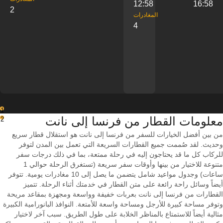
12:58
16:58
2
‎المغادرات
4
1
معلومات القطار من ‎فرنسا إلى ‎نانت
2
من بين أفضل الخيارات للسفر من فرنسا إلى نانت هو استقلال قطار سريع
وحديث. لقد صُممت جميع القطارات السريعة التي تعمل بين المدن لتوفر
للركاب كل ما قد يحتاجون إليه في رحلة ممتعة، بما في ذلك درجات سفر
متنوعة للاختيار من بينها وأوقات سفر سريعة (تستغرق الرحلة حوالي 1
ساعات) وجدول مواعيد شامل يتضمن ما يصل إلى 10 مغادرات يومية. تتوفر
أيضاً وسائل راحة رائعة على متن القطار في خدمتك أثناء الرحلة. تتميز
القطارات من فرنسا إلى نانت بعربات خفيفة وواسعة ومجهزة بمقاعد مريحة
وتوفر مساحة كبيرة للأرجل ومساحة واسعة للأمتعة. النوافذ البانورامية الكبيرة
مثالية أيضاً للاستمتاع بالمناظر الخلابة على طول الطريق. سبب آخر لاختيار