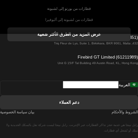
قطارات من بورتو إلى لشبونة
قطارات من لشبونة إلى ألبوفيرا
قطارات من ألبوفيرا إلى لشبونة
عرض المزيد من الطرق الأكثر شعبية
Firebird GT Limited (OC 1451)
قطارات من لشبونة إلى لاغوس
432, Triq Fleur de Lys, Suite 1, Birkirkara, BKR 9061, Malta
قطارات من لاغوس إلى لشبونة
Firebird GT Limited (61211989)
Unit G 15/F Tal Building 49 Austin Road, KL, Hong Kong
قطارات من لشبونة إلى مدريد
قطارات من مدريد إلى لشبونة
العربية
قطارات من لشبونة إلى فارو
قطارات من فارو إلى لشبونة
دعم العملاء
قطارات من لشبونة إلى كويمبرا
الشروط والأحكام
بيان سياسة الخصوصية
قطارات من كويمبرا إلى لشبونة
رايل نينجا هي خدمة حجز تذاكر القطارات عبر الإنترنت. رايل نينجا ليست شركة نقل بالسكك الحديدية ولا
قطارات من برشلونة إلى مدريد
تملك أو تُشغل أي قطارات.