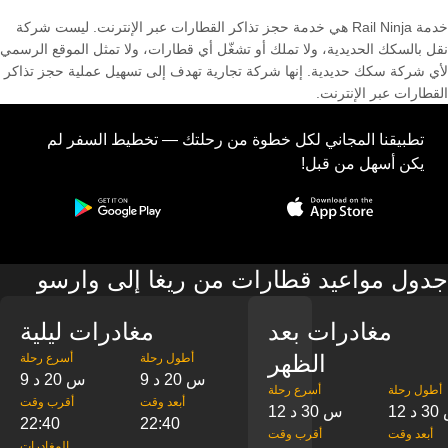
خدمة Rail Ninja هي خدمة حجز تذاكر القطارات عبر الإنترنت. ليست شركة
نقل بالسكك الحديدية، ولا تملك أو تشغّل أي قطارات، ولا تمثل الموقع الرسمي
لأي شركة سكك حديدية. إنها شركة تجارية تهدف إلى تسهيل عملية حجز تذاكر
القطارات عبر الإنترنت.
تطبيقنا المجاني لكل خطوة من رحلتك — تخطيط السفر لم
يكن أسهل من قبل!
جدول مواعيد قطارات من ريغا إلى وارسو
مغادرات بعد
مغادرات ليلية
الظهر
‎أطول رحلة
‎أسرع رحلة
9 س 20 د
9 س 20 د
‎أطول رحلة
‎أسرع رحلة
‎أبعد وقت
‎أقرب وقت
3 د
12 س 30 د
22:40
22:40
‎أبعد وقت
‎أقرب وقت
‎المغادرات