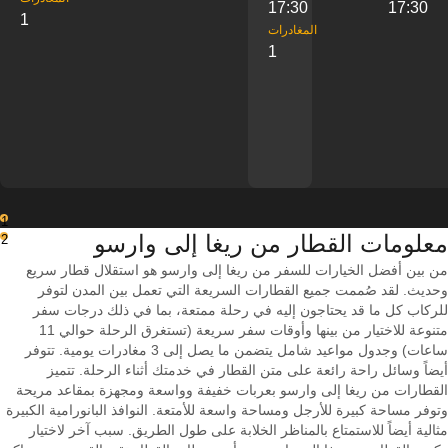
17:30
17:30
1
‎المغادرات
1
1
معلومات القطار من ‎ريغا إلى ‎وارسو
2
من بين أفضل الخيارات للسفر من ريغا إلى وارسو هو استقلال قطار سريع
وحديث. لقد صُممت جميع القطارات السريعة التي تعمل بين المدن لتوفر
للركاب كل ما قد يحتاجون إليه في رحلة ممتعة، بما في ذلك درجات سفر
متنوعة للاختيار من بينها وأوقات سفر سريعة (تستغرق الرحلة حوالي 11
ساعات) وجدول مواعيد شامل يتضمن ما يصل إلى 3 مغادرات يومية. تتوفر
أيضاً وسائل راحة رائعة على متن القطار في خدمتك أثناء الرحلة. تتميز
القطارات من ريغا إلى وارسو بعربات خفيفة وواسعة ومجهزة بمقاعد مريحة
وتوفر مساحة كبيرة للأرجل ومساحة واسعة للأمتعة. النوافذ البانورامية الكبيرة
مثالية أيضاً للاستمتاع بالمناظر الخلابة على طول الطريق. سبب آخر لاختيار