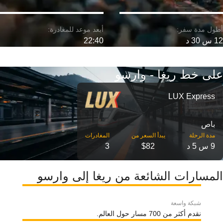
12 س 30 د
22:40
على خط ريغا - وارسو
LUX Express
باص
مدة الرحلة
9 س 5 د
$82
3
المسارات الشائعة من ريغا إلى وارسو
شبكة واسعة
نقدم أكثر من 700 مسار حول العالم.