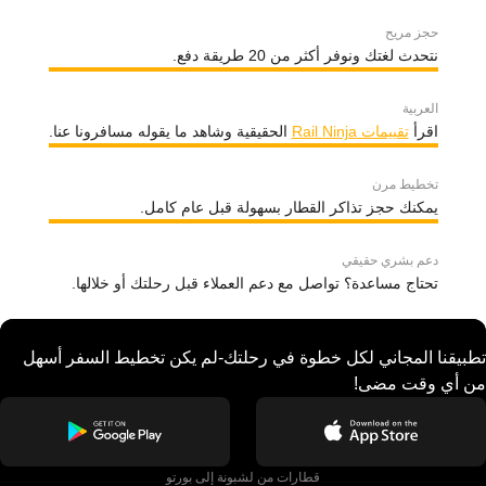
حجز مريح
نتحدث لغتك ونوفر أكثر من 20 طريقة دفع.
العربية
اقرأ
تقييمات Rail Ninja
الحقيقية وشاهد ما يقوله مسافرونا عنا.
تخطيط مرن
يمكنك حجز تذاكر القطار بسهولة قبل عام كامل.
دعم بشري حقيقي
تحتاج مساعدة؟ تواصل مع دعم العملاء قبل رحلتك أو خلالها.
تطبيقنا المجاني لكل خطوة في رحلتك-لم يكن تخطيط السفر أسهل
من أي وقت مضى!
قطارات من لشبونة إلى بورتو