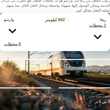
ركوب القطار من ريغا إلى وارسو هو أن محطات القطار تقع بالقرب من مراكز
المدينة ويمكن الوصول إليها بسهولة بواسطة وسائل النقل العام، مما يسهل
عملية التنقل بشكلٍ كبير.
ريغا
وارسو
842 كيلومتر
2 محطات
6 محطات
$٨٢
02:55
9 س 5 د
3