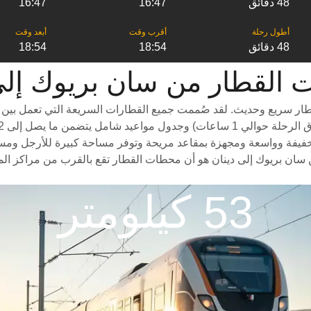
48 دقائق
16:47
16:47
48 دقائق
18:54
18:54
 من ‎سان بريوك إلى ‎دينان
ار سريع وحديث. لقد صُممت جميع القطارات السريعة التي تعمل بين ال
فيفة وواسعة ومجهزة بمقاعد مريحة وتوفر مساحة كبيرة للأرجل ومساحة وا
سان بريوك إلى دينان هو أن محطات القطار تقع بالقرب من مراكز المد
53 كيلومتر