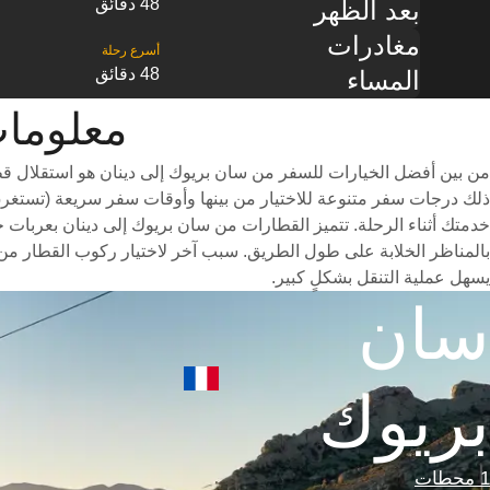
48 دقائق
بعد الظهر
مغادرات
48 دقائق
المساء
معلومات القطار
من بين أفضل الخيارات للسفر من سان بريوك إلى دينان هو استقلال قط
خدمتك أثناء الرحلة. تتميز القطارات من سان بريوك إلى دينان بعربات خ
بالمناظر الخلابة على طول الطريق. سبب آخر لاختيار ركوب القطار من 
يسهل عملية التنقل بشكلٍ كبير.
سان
بريوك
1 محطات