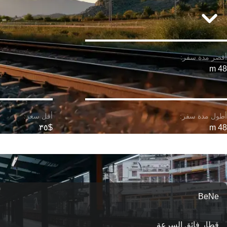
48 m
$٣٥
48 m
ع
BeNe
قطار فائق السرعة