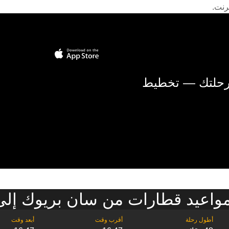
رنت.
 رحلتك — تخطيط
واعيد قطارات من سان بريوك إلى 