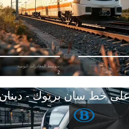
2
لى خط سان بريوك - دينان