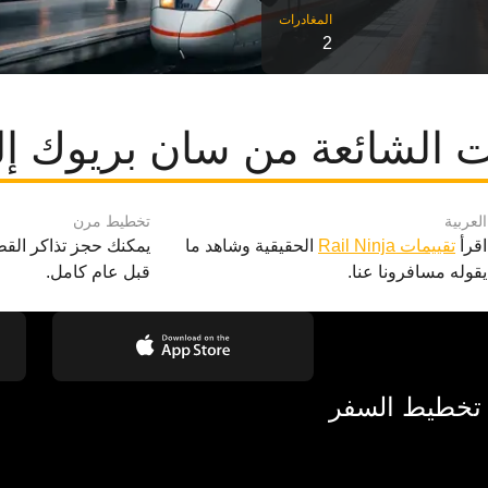
2
 الشائعة من سان بريوك إل
العربية
تخطيط مرن
اقرأ
تقييمات Rail Ninja
الحقيقية وشاهد ما
يمكنك حجز تذاكر القط
يقوله مسافرونا عنا.
قبل عام كامل.
 تخطيط السفر