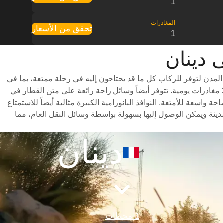
1
تحقق من الأسعار
1
مدن لتوفر للركاب كل ما قد يحتاجون إليه في رحلة ممتعة، بما في
ذلك درجات سفر متنوعة للاختيار من بينها وأوقات سفر سريعة (تستغرق الرحلة حوالي 1 ساعات) وجدول مواعيد شامل يتضمن ما يصل إلى 2 مغادرات يومية. تتوفر أيضاً وسائل راحة رائعة على متن القطار في
سعة للأمتعة. النوافذ البانورامية الكبيرة مثالية أيضاً للاستمتاع
ينة ويمكن الوصول إليها بسهولة بواسطة وسائل النقل العام، مما
دينان
1 محطات