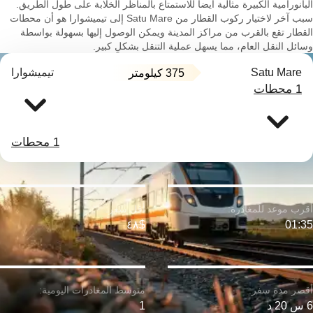
البانورامية الكبيرة مثالية أيضاً للاستمتاع بالمناظر الخلابة على طول الطريق.
سبب آخر لاختيار ركوب القطار من Satu Mare إلى تيميشوارا هو أن محطات
القطار تقع بالقرب من مراكز المدينة ويمكن الوصول إليها بسهولة بواسطة
وسائل النقل العام، مما يسهل عملية التنقل بشكلٍ كبير.
Satu Mare
تيميشوارا
375 كيلومتر
1 محطات
1 محطات
$٤٨
01:35
6 س 20 د
1