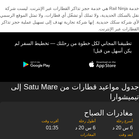
خدمة Rail Ninja هي خدمة حجز تذاكر القطارات عبر الإنترنت. ليست شركة
نقل بالسكك الحديدية، ولا تملك أو تشغّل أي قطارات، ولا تمثل الموقع الرسمي
لأي شركة سكك حديدية. إنها شركة تجارية تهدف إلى تسهيل عملية حجز تذاكر
القطارات عبر الإنترنت.
تطبيقنا المجاني لكل خطوة من رحلتك — تخطيط السفر لم
يكن أسهل من قبل!
جدول مواعيد قطارات من Satu Mare إلى
تيميشوارا
مغادرات الصباح
6 س 20 د
6 س 20 د
01:35