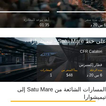
6 س 20 د
01:35
على خط Satu Mare - تيميشوارا
CFR Calatori
قطار إكسبرس
مدة الرحلة
6 س 20 د
$48
1
المسارات الشائعة من Satu Mare إلى
تيميشوارا