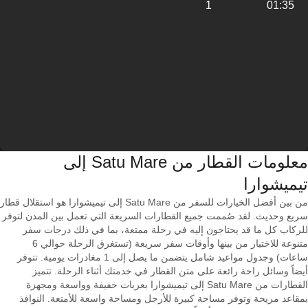
1
01:35
معلومات القطار من ‎Satu Mare إلى
من بين أفضل الخيارات للسفر من Satu Mare إلى تيميشوارا هو استقلال قطار
سريع وحديث. لقد صُممت جميع القطارات السريعة التي تعمل بين المدن لتوفر
للركاب كل ما قد يحتاجون إليه في رحلة ممتعة، بما في ذلك درجات سفر
متنوعة للاختيار من بينها وأوقات سفر سريعة (تستغرق الرحلة حوالي 6
ساعات) وجدول مواعيد شامل يتضمن ما يصل إلى 1 مغادرات يومية. تتوفر
أيضاً وسائل راحة رائعة على متن القطار في خدمتك أثناء الرحلة. تتميز
القطارات من Satu Mare إلى تيميشوارا بعربات خفيفة وواسعة ومجهزة
بمقاعد مريحة وتوفر مساحة كبيرة للأرجل ومساحة واسعة للأمتعة. النوافذ