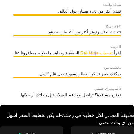
شبكة واسعة
نقدم أكثر من 700 مسار حول العالم.
حجز مريح
نتحدث لغتك ونوفر أكثر من 20 طريقة دفع.
العربية
اقرأ
تقييمات Rail Ninja
الحقيقية وشاهد ما يقوله مسافرونا عنا.
تخطيط مرن
يمكنك حجز تذاكر القطار بسهولة قبل عام كامل.
دعم بشري حقيقي
تحتاج مساعدة؟ تواصل مع دعم العملاء قبل رحلتك أو خلالها.
تطبيقنا المجاني لكل خطوة في رحلتك-لم يكن تخطيط السفر أسهل
من أي وقت مضى!