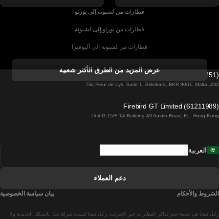
قطارات من لشبونة إلى بورتو
قطارات من بورتو إلى لشبونة
قطارات من لشبونة إلى ألبوفيرا
قطارات من ألبوفيرا إلى لشبونة
عرض المزيد من الطرق الأكثر شعبية
Firebird GT Limited (OC 1451)
قطارات من لشبونة إلى لاغوس
432, Triq Fleur de Lys, Suite 1, Birkirkara, BKR 9061, Malta
قطارات من لاغوس إلى لشبونة
Firebird GT Limited (61211989)
Unit G 15/F Tal Building 49 Austin Road, KL, Hong Kong
قطارات من لشبونة إلى مدريد
قطارات من مدريد إلى لشبونة
العربية
قطارات من لشبونة إلى فارو
قطارات من فارو إلى لشبونة
دعم العملاء
قطارات من لشبونة إلى كويمبرا
الشروط والأحكام
بيان سياسة الخصوصية
قطارات من كويمبرا إلى لشبونة
رايل نينجا هي خدمة حجز تذاكر القطارات عبر الإنترنت. رايل نينجا ليست شركة نقل بالسكك الحديدية ولا