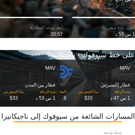
1 س 53 د
20:57
على خط سيوفوك - ناجيكانيزا
MAV
MAV
قطار إكسبرس
قطار بين المدن
مدة الرحلة
مدة الرحلة
1 س 47 د
$33
8
1 س 53 د
$33
المسارات الشائعة من سيوفوك إلى ناجيكانيزا
شبكة واسعة