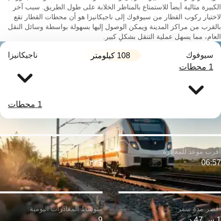
الكبيرة مثالية أيضاً للاستمتاع بالمناظر الخلابة على طول الطريق. سبب آخر
لاختيار ركوب القطار من سيوفوك إلى ناجيكانيزا هو أن محطات القطار تقع
بالقرب من مراكز المدينة ويمكن الوصول إليها بسهولة بواسطة وسائل النقل
العام، مما يسهل عملية التنقل بشكلٍ كبير.
سيوفوك
ناجيكانيزا
108 كيلومتر
1 محطات
1 محطات
$٣٣
06:57
1 س 47 د
9