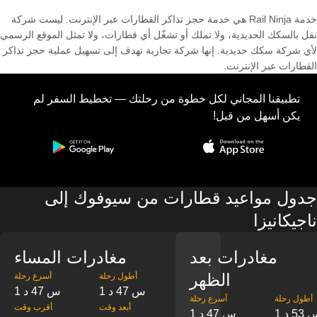
خدمة Rail Ninja هي خدمة حجز تذاكر القطارات عبر الإنترنت. ليست شركة
نقل بالسكك الحديدية، ولا تملك أو تشغّل أي قطارات، ولا تمثل الموقع الرسمي
لأي شركة سكك حديدية. إنها شركة تجارية تهدف إلى تسهيل عملية حجز تذاكر
القطارات عبر الإنترنت.
تطبيقنا المجاني لكل خطوة من رحلتك — تخطيط السفر لم
يكن أسهل من قبل!
جدول مواعيد قطارات من سيوفوك إلى
ناجيكانيزا
مغادرات بعد
مغادرات المساء
الظهر
‎أطول رحلة
‎أسرع رحلة
1 س 47 د
1 س 47 د
‎أطول رحلة
‎أسرع رحلة
‎أبعد وقت
‎أقرب وقت
س 53 د
1 س 47 د