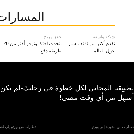
المسارات
شبكة واسعة
حجز مريح
نقدم أكثر من 700 مسار
نتحدث لغتك ونوفر أكثر من 20
حول العالم.
طريقة دفع.
تطبيقنا المجاني لكل خطوة في رحلتك-لم يكن
أسهل من أي وقت مضى!
قطارات من لشبونة إلى بورتو
قطارات من بورتو إلى لشب