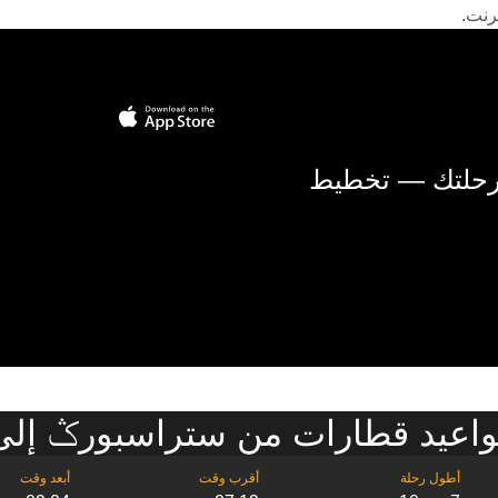
رنت.
 رحلتك — تخطيط
اعيد قطارات من ستراسبورݣ إل