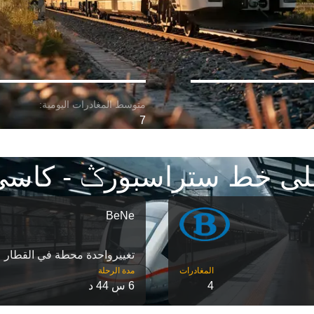
7
لى خط ستراسبورݣ - كاسي
BeNe
تغییرواحدة محطة في القطار
مدة الرحلة
4
6 س 44 د