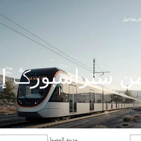
ريقيا
حول
ن ستراسبورݣ إ
مدينة الوصول