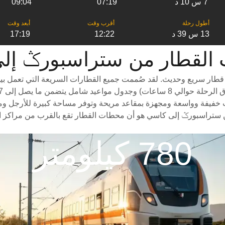
7 س 10 د
07:19
09:04
13 س 39 د
12:22
17:19
من ‎ستراسبورݣ إلى ‎كاسي
ار سريع وحديث. لقد صُممت جميع القطارات السريعة التي تعمل بين ا
فيفة وواسعة ومجهزة بمقاعد مريحة وتوفر مساحة كبيرة للأرجل ومساحة و
 ستراسبورݣ إلى كاسي هو أن محطات القطار تقع بالقرب من مراكز الم
780 كيلومتر