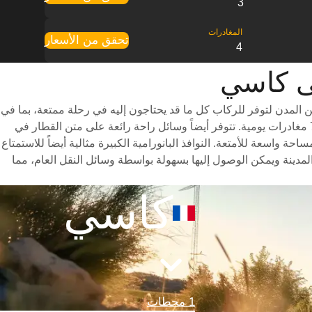
3
تحقق من الأسعار
4
لمدن لتوفر للركاب كل ما قد يحتاجون إليه في رحلة ممتعة، بما في
ذلك درجات سفر متنوعة للاختيار من بينها وأوقات سفر سريعة (تستغرق الرحلة حوالي 8 ساعات) وجدول مواعيد شامل يتضمن ما يصل إلى 7 مغادرات يومية. تتوفر أيضاً وسائل راحة رائعة على متن القطار في
اسعة للأمتعة. النوافذ البانورامية الكبيرة مثالية أيضاً للاستمتاع
دينة ويمكن الوصول إليها بسهولة بواسطة وسائل النقل العام، مما
كاسي
1 محطات