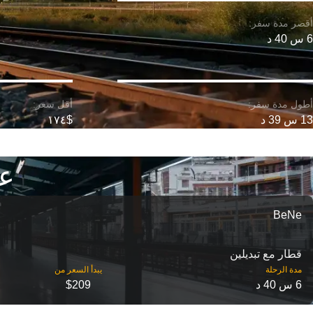
6 س 40 د
13 س 39 د
$١٧٤
ع
BeNe
قطار مع تبديلين
مدة الرحلة
6 س 40 د
$209