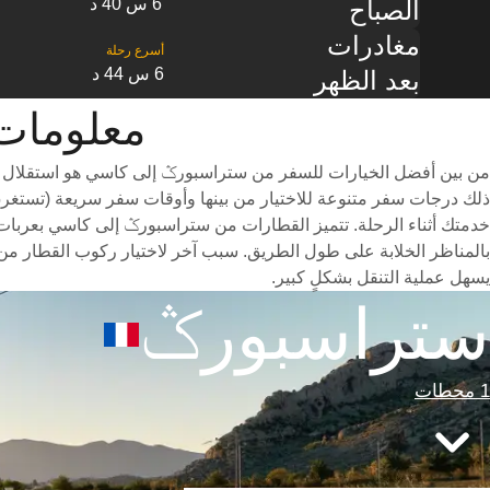
6 س 40 د
الصباح
مغادرات
6 س 44 د
بعد الظهر
معلومات القطار 
من بين أفضل الخيارات للسفر من ستراسبورݣ إلى كاسي هو استقلال قط
خدمتك أثناء الرحلة. تتميز القطارات من ستراسبورݣ إلى كاسي بعربات خ
بالمناظر الخلابة على طول الطريق. سبب آخر لاختيار ركوب القطار من
يسهل عملية التنقل بشكلٍ كبير.
ستراسبورݣ
1 محطات